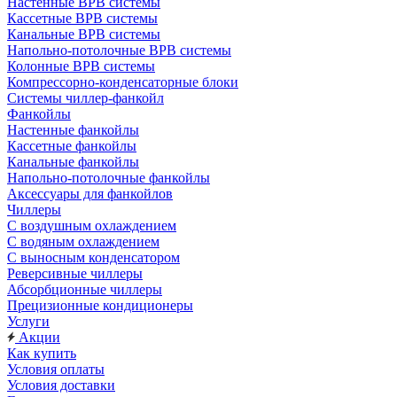
Настенные ВРВ системы
Кассетные ВРВ системы
Канальные ВРВ системы
Напольно-потолочные ВРВ системы
Колонные ВРВ системы
Компрессорно-конденсаторные блоки
Системы чиллер-фанкойл
Фанкойлы
Настенные фанкойлы
Кассетные фанкойлы
Канальные фанкойлы
Напольно-потолочные фанкойлы
Аксессуары для фанкойлов
Чиллеры
С воздушным охлаждением
С водяным охлаждением
С выносным конденсатором
Реверсивные чиллеры
Абсорбционные чиллеры
Прецизионные кондиционеры
Услуги
Акции
Как купить
Условия оплаты
Условия доставки