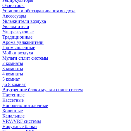
Рециркуляторы
Озонаторы
Установки обеззараживания воздуха
Аксессуары
Увлажнители воздуха
Увлажнители
Ультразвуковые
Традиционные
Арома-увлажнители
Промышленные
Мойки воздуха
Мульти сплит системы
2 комнаты
3 комнаты
4 комнаты
5 комнат
до 8 комнат
Внутренние блоки мульти сплит систем
Настенные
Кассетные
Напольно-потолочные
Колонные
Канальные
VRV/VRF системы
Наружные блоки