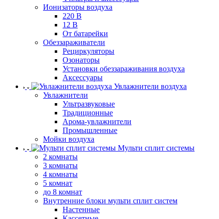
Ионизаторы воздуха
220 В
12 В
От батарейки
Обеззараживатели
Рециркуляторы
Озонаторы
Установки обеззараживания воздуха
Аксессуары
Увлажнители воздуха
Увлажнители
Ультразвуковые
Традиционные
Арома-увлажнители
Промышленные
Мойки воздуха
Мульти сплит системы
2 комнаты
3 комнаты
4 комнаты
5 комнат
до 8 комнат
Внутренние блоки мульти сплит систем
Настенные
Кассетные