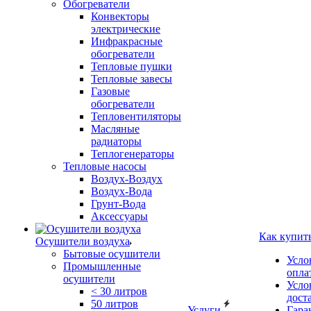
Обогреватели
Конвекторы
электрические
Инфракрасные
обогреватели
Тепловые пушки
Тепловые завесы
Газовые
обогреватели
Тепловентиляторы
Масляные
радиаторы
Теплогенераторы
Тепловые насосы
Воздух-Воздух
Воздух-Вода
Грунт-Вода
Аксессуары
Как купит
Осушители воздуха
Бытовые осушители
Усло
Промышленные
опла
осушители
Усло
< 30 литров
дост
50 литров
Услуги
Гара