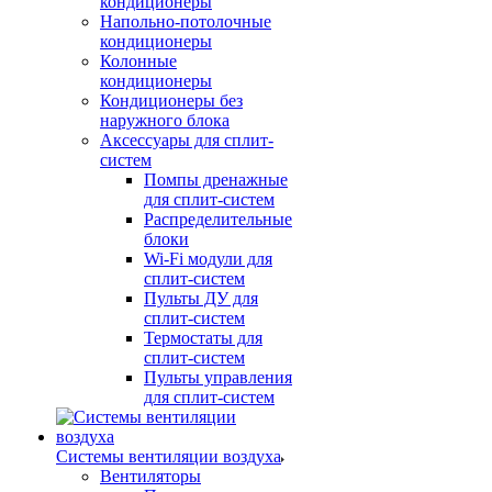
кондиционеры
Напольно-потолочные
кондиционеры
Колонные
кондиционеры
Кондиционеры без
наружного блока
Аксессуары для сплит-
систем
Помпы дренажные
для сплит-систем
Распределительные
блоки
Wi-Fi модули для
сплит-систем
Пульты ДУ для
сплит-систем
Термостаты для
сплит-систем
Пульты управления
для сплит-систем
Системы вентиляции воздуха
Вентиляторы