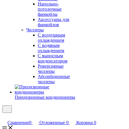
Напольно-
потолочные
фанкойлы
Аксессуары для
фанкойлов
Чиллеры
С воздушным
охлаждением
С водяным
охлаждением
С выносным
конденсатором
Реверсивные
чиллеры
Абсорбционные
чиллеры
Прецизионные кондиционеры
Сравнение
0
Отложенные
0
Корзина
0