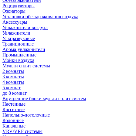
Обеззараживатели
Рециркуляторы
Озонаторы
Установки обеззараживания воздуха
Аксессуары
Увлажнители воздуха
Увлажнители
Ультразвуковые
Традиционные
Арома-увлажнители
Промышленные
Мойки воздуха
Мульти сплит системы
2 комнаты
3 комнаты
4 комнаты
5 комнат
до 8 комнат
Внутренние блоки мульти сплит систем
Настенные
Кассетные
Напольно-потолочные
Колонные
Канальные
VRV/VRF системы