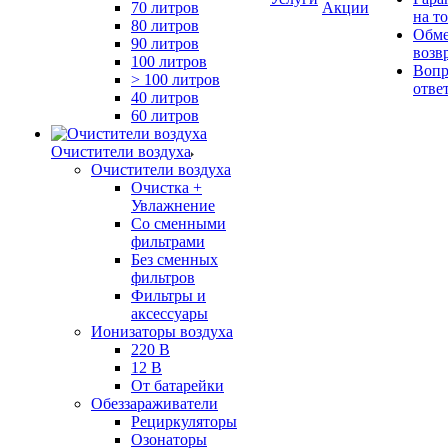
70 литров
Акции
на т
80 литров
Обме
90 литров
возв
100 литров
Вопр
> 100 литров
отве
40 литров
60 литров
Очистители воздуха
Очистители воздуха
Очистка +
Увлажнение
Cо сменными
фильтрами
Без сменных
фильтров
Фильтры и
аксессуары
Ионизаторы воздуха
220 В
12 В
От батарейки
Обеззараживатели
Рециркуляторы
Озонаторы