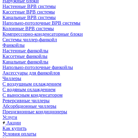
Наружные блоки
Настенные ВРВ системы
Кассетные ВРВ системы
Канальные ВРВ системы
Напольно-потолочные ВРВ системы
Колонные ВРВ системы
Компрессорно-конденсаторные блоки
Системы чиллер-фанкойл
Фанкойлы
Настенные фанкойлы
Кассетные фанкойлы
Канальные фанкойлы
Напольно-потолочные фанкойлы
Аксессуары для фанкойлов
Чиллеры
С воздушным охлаждением
С водяным охлаждением
С выносным конденсатором
Реверсивные чиллеры
Абсорбционные чиллеры
Прецизионные кондиционеры
Услуги
Акции
Как купить
Условия оплаты