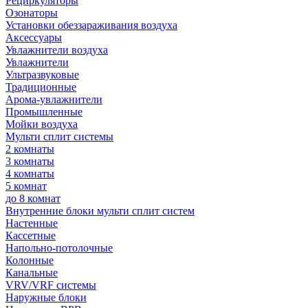
Рециркуляторы
Озонаторы
Установки обеззараживания воздуха
Аксессуары
Увлажнители воздуха
Увлажнители
Ультразвуковые
Традиционные
Арома-увлажнители
Промышленные
Мойки воздуха
Мульти сплит системы
2 комнаты
3 комнаты
4 комнаты
5 комнат
до 8 комнат
Внутренние блоки мульти сплит систем
Настенные
Кассетные
Напольно-потолочные
Колонные
Канальные
VRV/VRF системы
Наружные блоки