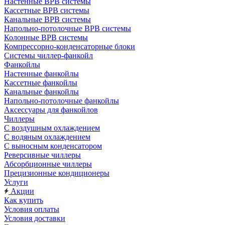
Настенные ВРВ системы
Кассетные ВРВ системы
Канальные ВРВ системы
Напольно-потолочные ВРВ системы
Колонные ВРВ системы
Компрессорно-конденсаторные блоки
Системы чиллер-фанкойл
Фанкойлы
Настенные фанкойлы
Кассетные фанкойлы
Канальные фанкойлы
Напольно-потолочные фанкойлы
Аксессуары для фанкойлов
Чиллеры
С воздушным охлаждением
С водяным охлаждением
С выносным конденсатором
Реверсивные чиллеры
Абсорбционные чиллеры
Прецизионные кондиционеры
Услуги
Акции
Как купить
Условия оплаты
Условия доставки