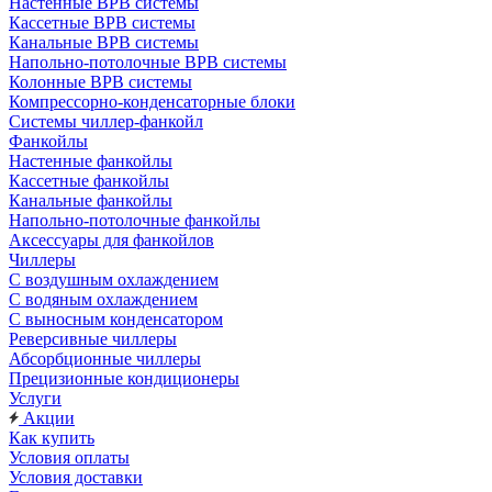
Настенные ВРВ системы
Кассетные ВРВ системы
Канальные ВРВ системы
Напольно-потолочные ВРВ системы
Колонные ВРВ системы
Компрессорно-конденсаторные блоки
Системы чиллер-фанкойл
Фанкойлы
Настенные фанкойлы
Кассетные фанкойлы
Канальные фанкойлы
Напольно-потолочные фанкойлы
Аксессуары для фанкойлов
Чиллеры
С воздушным охлаждением
С водяным охлаждением
С выносным конденсатором
Реверсивные чиллеры
Абсорбционные чиллеры
Прецизионные кондиционеры
Услуги
Акции
Как купить
Условия оплаты
Условия доставки