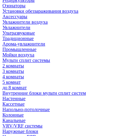
Рециркуляторы
Озонаторы
Установки обеззараживания воздуха
Аксессуары
Увлажнители воздуха
Увлажнители
Ультразвуковые
Традиционные
Арома-увлажнители
Промышленные
Мойки воздуха
Мульти сплит системы
2 комнаты
3 комнаты
4 комнаты
5 комнат
до 8 комнат
Внутренние блоки мульти сплит систем
Настенные
Кассетные
Напольно-потолочные
Колонные
Канальные
VRV/VRF системы
Наружные блоки