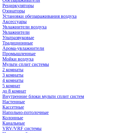
Обеззараживатели
Рециркуляторы
Озонаторы
Установки обеззараживания воздуха
Аксессуары
Увлажнители воздуха
Увлажнители
Ультразвуковые
Традиционные
Арома-увлажнители
Промышленные
Мойки воздуха
Мульти сплит системы
2 комнаты
3 комнаты
4 комнаты
5 комнат
до 8 комнат
Внутренние блоки мульти сплит систем
Настенные
Кассетные
Напольно-потолочные
Колонные
Канальные
VRV/VRF системы