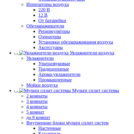
Ионизаторы воздуха
220 В
12 В
От батарейки
Обеззараживатели
Рециркуляторы
Озонаторы
Установки обеззараживания воздуха
Аксессуары
Увлажнители воздуха
Увлажнители
Ультразвуковые
Традиционные
Арома-увлажнители
Промышленные
Мойки воздуха
Мульти сплит системы
2 комнаты
3 комнаты
4 комнаты
5 комнат
до 8 комнат
Внутренние блоки мульти сплит систем
Настенные
Кассетные