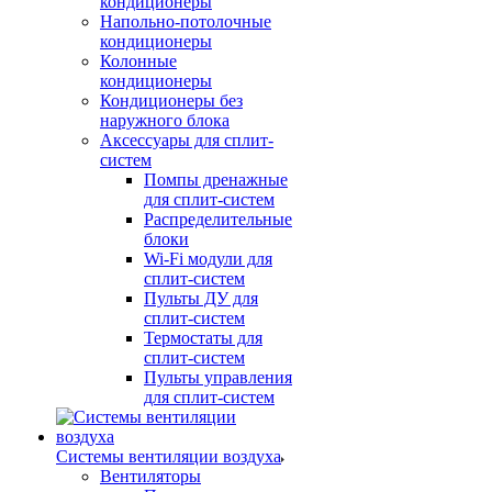
кондиционеры
Напольно-потолочные
кондиционеры
Колонные
кондиционеры
Кондиционеры без
наружного блока
Аксессуары для сплит-
систем
Помпы дренажные
для сплит-систем
Распределительные
блоки
Wi-Fi модули для
сплит-систем
Пульты ДУ для
сплит-систем
Термостаты для
сплит-систем
Пульты управления
для сплит-систем
Системы вентиляции воздуха
Вентиляторы