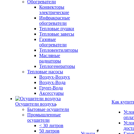
Обогреватели
Конвекторы
электрические
Инфракрасные
обогреватели
Тепловые пушки
Тепловые завесы
Газовые
обогреватели
Тепловентиляторы
Масляные
радиаторы
Теплогенераторы
Тепловые насосы
Воздух-Воздух
Воздух-Вода
Грунт-Вода
Аксессуары
Как купит
Осушители воздуха
Бытовые осушители
Усло
Промышленные
опла
осушители
Усло
< 30 литров
дост
50 литров
Услуги
Гара