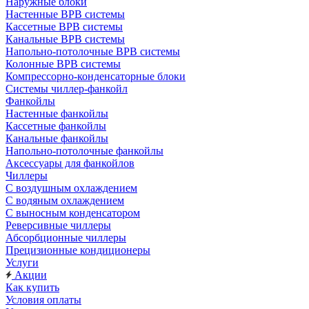
Наружные блоки
Настенные ВРВ системы
Кассетные ВРВ системы
Канальные ВРВ системы
Напольно-потолочные ВРВ системы
Колонные ВРВ системы
Компрессорно-конденсаторные блоки
Системы чиллер-фанкойл
Фанкойлы
Настенные фанкойлы
Кассетные фанкойлы
Канальные фанкойлы
Напольно-потолочные фанкойлы
Аксессуары для фанкойлов
Чиллеры
С воздушным охлаждением
С водяным охлаждением
С выносным конденсатором
Реверсивные чиллеры
Абсорбционные чиллеры
Прецизионные кондиционеры
Услуги
Акции
Как купить
Условия оплаты