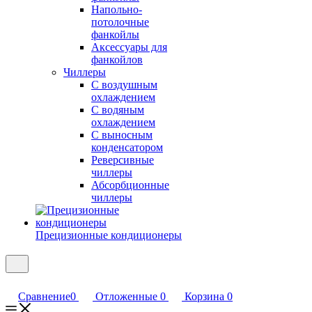
Напольно-
потолочные
фанкойлы
Аксессуары для
фанкойлов
Чиллеры
С воздушным
охлаждением
С водяным
охлаждением
С выносным
конденсатором
Реверсивные
чиллеры
Абсорбционные
чиллеры
Прецизионные кондиционеры
Сравнение
0
Отложенные
0
Корзина
0