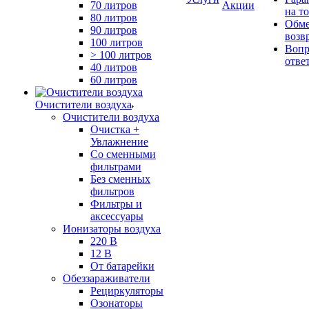
70 литров
Акции
на т
80 литров
Обме
90 литров
возв
100 литров
Вопр
> 100 литров
отве
40 литров
60 литров
Очистители воздуха
Очистители воздуха
Очистка +
Увлажнение
Cо сменными
фильтрами
Без сменных
фильтров
Фильтры и
аксессуары
Ионизаторы воздуха
220 В
12 В
От батарейки
Обеззараживатели
Рециркуляторы
Озонаторы