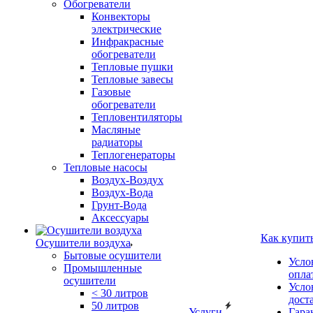
Обогреватели
Конвекторы
электрические
Инфракрасные
обогреватели
Тепловые пушки
Тепловые завесы
Газовые
обогреватели
Тепловентиляторы
Масляные
радиаторы
Теплогенераторы
Тепловые насосы
Воздух-Воздух
Воздух-Вода
Грунт-Вода
Аксессуары
Как купит
Осушители воздуха
Бытовые осушители
Усло
Промышленные
опла
осушители
Усло
< 30 литров
дост
50 литров
Услуги
Гара