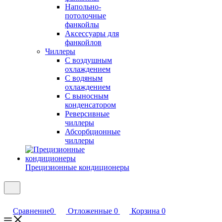
Напольно-
потолочные
фанкойлы
Аксессуары для
фанкойлов
Чиллеры
С воздушным
охлаждением
С водяным
охлаждением
С выносным
конденсатором
Реверсивные
чиллеры
Абсорбционные
чиллеры
Прецизионные кондиционеры
Сравнение
0
Отложенные
0
Корзина
0