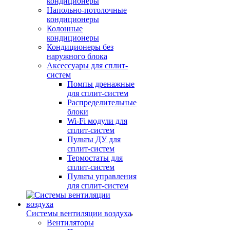
кондиционеры
Напольно-потолочные
кондиционеры
Колонные
кондиционеры
Кондиционеры без
наружного блока
Аксессуары для сплит-
систем
Помпы дренажные
для сплит-систем
Распределительные
блоки
Wi-Fi модули для
сплит-систем
Пульты ДУ для
сплит-систем
Термостаты для
сплит-систем
Пульты управления
для сплит-систем
Системы вентиляции воздуха
Вентиляторы