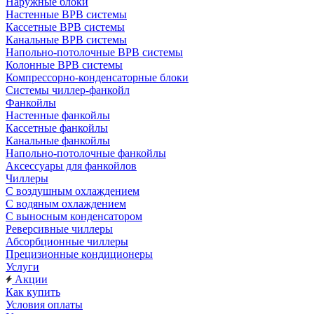
Наружные блоки
Настенные ВРВ системы
Кассетные ВРВ системы
Канальные ВРВ системы
Напольно-потолочные ВРВ системы
Колонные ВРВ системы
Компрессорно-конденсаторные блоки
Системы чиллер-фанкойл
Фанкойлы
Настенные фанкойлы
Кассетные фанкойлы
Канальные фанкойлы
Напольно-потолочные фанкойлы
Аксессуары для фанкойлов
Чиллеры
С воздушным охлаждением
С водяным охлаждением
С выносным конденсатором
Реверсивные чиллеры
Абсорбционные чиллеры
Прецизионные кондиционеры
Услуги
Акции
Как купить
Условия оплаты