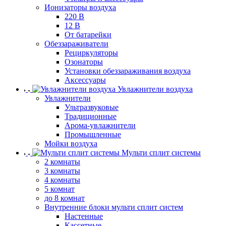
Ионизаторы воздуха
220 В
12 В
От батарейки
Обеззараживатели
Рециркуляторы
Озонаторы
Установки обеззараживания воздуха
Аксессуары
Увлажнители воздуха
Увлажнители
Ультразвуковые
Традиционные
Арома-увлажнители
Промышленные
Мойки воздуха
Мульти сплит системы
2 комнаты
3 комнаты
4 комнаты
5 комнат
до 8 комнат
Внутренние блоки мульти сплит систем
Настенные
Кассетные