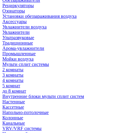
Обеззараживатели
Рециркуляторы
Озонаторы
Установки обеззараживания воздуха
Аксессуары
Увлажнители воздуха
Увлажнители
Ультразвуковые
Традиционные
Арома-увлажнители
Промышленные
Мойки воздуха
Мульти сплит системы
2 комнаты
3 комнаты
4 комнаты
5 комнат
до 8 комнат
Внутренние блоки мульти сплит систем
Настенные
Кассетные
Напольно-потолочные
Колонные
Канальные
VRV/VRF системы