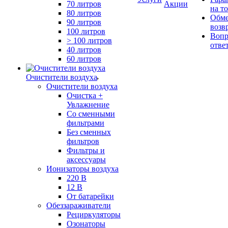
70 литров
Акции
на т
80 литров
Обме
90 литров
возв
100 литров
Вопр
> 100 литров
отве
40 литров
60 литров
Очистители воздуха
Очистители воздуха
Очистка +
Увлажнение
Cо сменными
фильтрами
Без сменных
фильтров
Фильтры и
аксессуары
Ионизаторы воздуха
220 В
12 В
От батарейки
Обеззараживатели
Рециркуляторы
Озонаторы