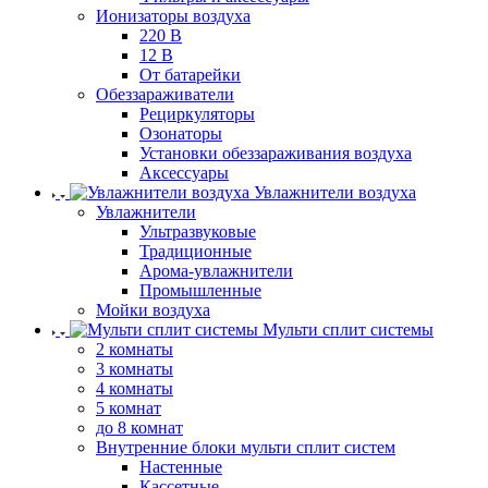
Ионизаторы воздуха
220 В
12 В
От батарейки
Обеззараживатели
Рециркуляторы
Озонаторы
Установки обеззараживания воздуха
Аксессуары
Увлажнители воздуха
Увлажнители
Ультразвуковые
Традиционные
Арома-увлажнители
Промышленные
Мойки воздуха
Мульти сплит системы
2 комнаты
3 комнаты
4 комнаты
5 комнат
до 8 комнат
Внутренние блоки мульти сплит систем
Настенные
Кассетные