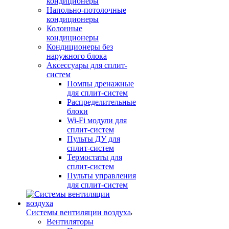
кондиционеры
Напольно-потолочные
кондиционеры
Колонные
кондиционеры
Кондиционеры без
наружного блока
Аксессуары для сплит-
систем
Помпы дренажные
для сплит-систем
Распределительные
блоки
Wi-Fi модули для
сплит-систем
Пульты ДУ для
сплит-систем
Термостаты для
сплит-систем
Пульты управления
для сплит-систем
Системы вентиляции воздуха
Вентиляторы