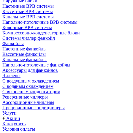
Наружные блоки
Настенные ВРВ системы
Кассетные ВРВ системы
Канальные ВРВ системы
Напольно-потолочные ВРВ системы
Колонные ВРВ системы
Компрессорно-конденсаторные блоки
Системы чиллер-фанкойл
Фанкойлы
Настенные фанкойлы
Кассетные фанкойлы
Канальные фанкойлы
Напольно-потолочные фанкойлы
Аксессуары для фанкойлов
Чиллеры
С воздушным охлаждением
С водяным охлаждением
С выносным конденсатором
Реверсивные чиллеры
Абсорбционные чиллеры
Прецизионные кондиционеры
Услуги
Акции
Как купить
Условия оплаты