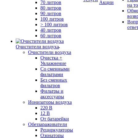
70 литров
Акции
на т
80 литров
Обме
90 литров
возв
100 литров
Вопр
> 100 литров
отве
40 литров
60 литров
Очистители воздуха
Очистители воздуха
Очистка +
Увлажнение
Cо сменными
фильтрами
Без сменных
фильтров
Фильтры и
аксессуары
Ионизаторы воздуха
220 В
12 В
От батарейки
Обеззараживатели
Рециркуляторы
Озонаторы