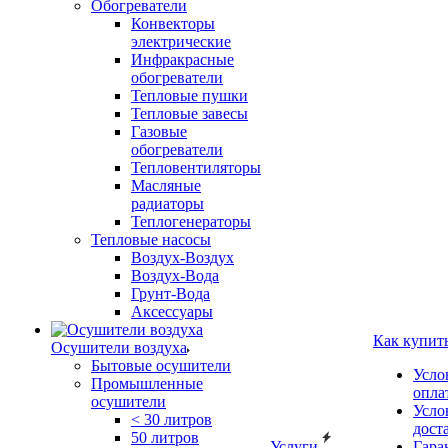
Обогреватели
Конвекторы
электрические
Инфракрасные
обогреватели
Тепловые пушки
Тепловые завесы
Газовые
обогреватели
Тепловентиляторы
Масляные
радиаторы
Теплогенераторы
Тепловые насосы
Воздух-Воздух
Воздух-Вода
Грунт-Вода
Аксессуары
Как купит
Осушители воздуха
Бытовые осушители
Усло
Промышленные
опла
осушители
Усло
< 30 литров
дост
50 литров
Услуги
Гара