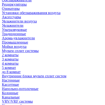
Обеззараживатели
Рециркуляторы
Озонаторы
Установки обеззараживания воздуха
Аксессуары
Увлажнители воздуха
Увлажнители
Ультразвуковые
Традиционные
Арома-увлажнители
Промышленные
Мойки воздуха
Мульти сплит системы
2 комнаты
3 комнаты
4 комнаты
5 комнат
до 8 комнат
Внутренние блоки мульти сплит систем
Настенные
Кассетные
Напольно-потолочные
Колонные
Канальные
VRV/VRF системы