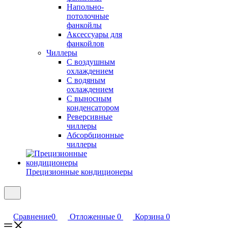
Напольно-
потолочные
фанкойлы
Аксессуары для
фанкойлов
Чиллеры
С воздушным
охлаждением
С водяным
охлаждением
С выносным
конденсатором
Реверсивные
чиллеры
Абсорбционные
чиллеры
Прецизионные кондиционеры
Сравнение
0
Отложенные
0
Корзина
0