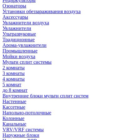
Рециркуляторы
Озонаторы
Установки обеззараживания воздуха
Аксессуары
Увлажнители воздуха
Увлажнители
Ультразвуковые
Традиционные
Арома-увлажнители
Промышленные
Мойки воздуха
Мульти сплит системы
2 комнаты
3 комнаты
4 комнаты
5 комнат
до 8 комнат
Внутренние блоки мульти сплит систем
Настенные
Кассетные
Напольно-потолочные
Колонные
Канальные
VRV/VRF системы
Наружные блоки