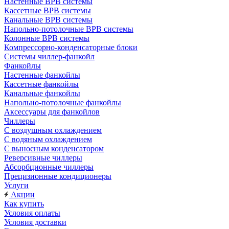
Настенные ВРВ системы
Кассетные ВРВ системы
Канальные ВРВ системы
Напольно-потолочные ВРВ системы
Колонные ВРВ системы
Компрессорно-конденсаторные блоки
Системы чиллер-фанкойл
Фанкойлы
Настенные фанкойлы
Кассетные фанкойлы
Канальные фанкойлы
Напольно-потолочные фанкойлы
Аксессуары для фанкойлов
Чиллеры
С воздушным охлаждением
С водяным охлаждением
С выносным конденсатором
Реверсивные чиллеры
Абсорбционные чиллеры
Прецизионные кондиционеры
Услуги
Акции
Как купить
Условия оплаты
Условия доставки