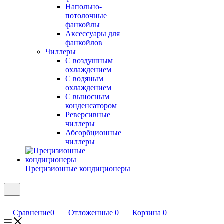
Напольно-
потолочные
фанкойлы
Аксессуары для
фанкойлов
Чиллеры
С воздушным
охлаждением
С водяным
охлаждением
С выносным
конденсатором
Реверсивные
чиллеры
Абсорбционные
чиллеры
Прецизионные кондиционеры
Сравнение
0
Отложенные
0
Корзина
0