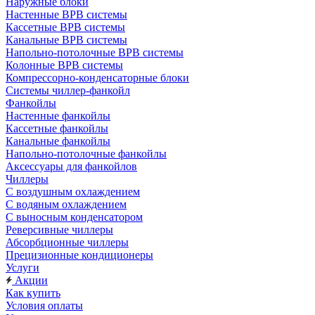
Наружные блоки
Настенные ВРВ системы
Кассетные ВРВ системы
Канальные ВРВ системы
Напольно-потолочные ВРВ системы
Колонные ВРВ системы
Компрессорно-конденсаторные блоки
Системы чиллер-фанкойл
Фанкойлы
Настенные фанкойлы
Кассетные фанкойлы
Канальные фанкойлы
Напольно-потолочные фанкойлы
Аксессуары для фанкойлов
Чиллеры
С воздушным охлаждением
С водяным охлаждением
С выносным конденсатором
Реверсивные чиллеры
Абсорбционные чиллеры
Прецизионные кондиционеры
Услуги
Акции
Как купить
Условия оплаты