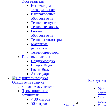
Обогреватели
Конвекторы
электрические
Инфракрасные
обогреватели
Тепловые пушки
Тепловые завесы
Газовые
обогреватели
Тепловентиляторы
Масляные
радиаторы
Теплогенераторы
Тепловые насосы
Воздух-Воздух
Воздух-Вода
Грунт-Вода
Аксессуары
Как купит
Осушители воздуха
Бытовые осушители
Усло
Промышленные
опла
осушители
Усло
< 30 литров
дост
50 литров
Услуги
Гара