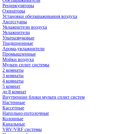
Обеззараживатели
Рециркуляторы
Озонаторы
Установки обеззараживания воздуха
Аксессуары
Увлажнители воздуха
Увлажнители
Ультразвуковые
Традиционные
Арома-увлажнители
Промышленные
Мойки воздуха
Мульти сплит системы
2 комнаты
3 комнаты
4 комнаты
5 комнат
до 8 комнат
Внутренние блоки мульти сплит систем
Настенные
Кассетные
Напольно-потолочные
Колонные
Канальные
VRV/VRF системы