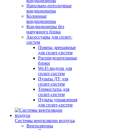
кондиционеры
Напольно-потолочные
кондиционеры
Колонные
кондиционеры
Кондиционеры без
наружного блока
Аксессуары для сплит-
систем
Помпы дренажные
для сплит-систем
Распределительные
блоки
Wi-Fi модули для
сплит-систем
Пульты ДУ для
сплит-систем
Термостаты для
сплит-систем
Пульты управления
для сплит-систем
Системы вентиляции воздуха
Вентиляторы