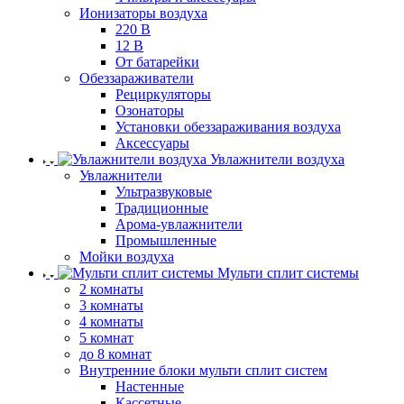
Ионизаторы воздуха
220 В
12 В
От батарейки
Обеззараживатели
Рециркуляторы
Озонаторы
Установки обеззараживания воздуха
Аксессуары
Увлажнители воздуха
Увлажнители
Ультразвуковые
Традиционные
Арома-увлажнители
Промышленные
Мойки воздуха
Мульти сплит системы
2 комнаты
3 комнаты
4 комнаты
5 комнат
до 8 комнат
Внутренние блоки мульти сплит систем
Настенные
Кассетные