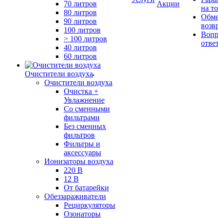
70 литров
Акции
на т
80 литров
Обме
90 литров
возв
100 литров
Вопр
> 100 литров
отве
40 литров
60 литров
Очистители воздуха
Очистители воздуха
Очистка +
Увлажнение
Cо сменными
фильтрами
Без сменных
фильтров
Фильтры и
аксессуары
Ионизаторы воздуха
220 В
12 В
От батарейки
Обеззараживатели
Рециркуляторы
Озонаторы