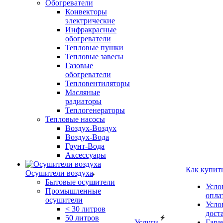
Обогреватели
Конвекторы
электрические
Инфракрасные
обогреватели
Тепловые пушки
Тепловые завесы
Газовые
обогреватели
Тепловентиляторы
Масляные
радиаторы
Теплогенераторы
Тепловые насосы
Воздух-Воздух
Воздух-Вода
Грунт-Вода
Аксессуары
Как купит
Осушители воздуха
Бытовые осушители
Усло
Промышленные
опла
осушители
Усло
< 30 литров
дост
50 литров
Услуги
Гара