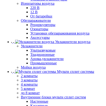
Ионизаторы воздуха
220 В
12 В
От батарейки
Обеззараживатели
Рециркуляторы
Озонаторы
Установки обеззараживания воздуха
Аксессуары
Увлажнители воздуха
Увлажнители
Ультразвуковые
Традиционные
Арома-увлажнители
Промышленные
Мойки воздуха
Мульти сплит системы
2 комнаты
3 комнаты
4 комнаты
5 комнат
до 8 комнат
Внутренние блоки мульти сплит систем
Настенные
Кассетные