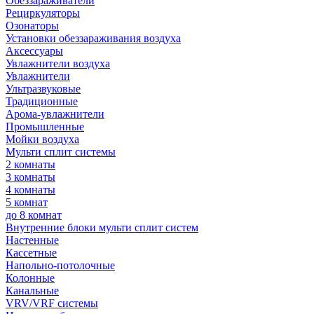
Обеззараживатели
Рециркуляторы
Озонаторы
Установки обеззараживания воздуха
Аксессуары
Увлажнители воздуха
Увлажнители
Ультразвуковые
Традиционные
Арома-увлажнители
Промышленные
Мойки воздуха
Мульти сплит системы
2 комнаты
3 комнаты
4 комнаты
5 комнат
до 8 комнат
Внутренние блоки мульти сплит систем
Настенные
Кассетные
Напольно-потолочные
Колонные
Канальные
VRV/VRF системы