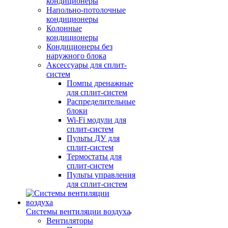
кондиционеры
Напольно-потолочные
кондиционеры
Колонные
кондиционеры
Кондиционеры без
наружного блока
Аксессуары для сплит-
систем
Помпы дренажные
для сплит-систем
Распределительные
блоки
Wi-Fi модули для
сплит-систем
Пульты ДУ для
сплит-систем
Термостаты для
сплит-систем
Пульты управления
для сплит-систем
Системы вентиляции воздуха
Вентиляторы