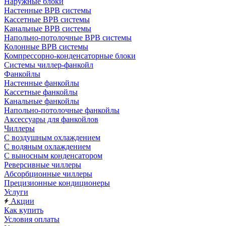
Наружные блоки
Настенные ВРВ системы
Кассетные ВРВ системы
Канальные ВРВ системы
Напольно-потолочные ВРВ системы
Колонные ВРВ системы
Компрессорно-конденсаторные блоки
Системы чиллер-фанкойл
Фанкойлы
Настенные фанкойлы
Кассетные фанкойлы
Канальные фанкойлы
Напольно-потолочные фанкойлы
Аксессуары для фанкойлов
Чиллеры
С воздушным охлаждением
С водяным охлаждением
С выносным конденсатором
Реверсивные чиллеры
Абсорбционные чиллеры
Прецизионные кондиционеры
Услуги
Акции
Как купить
Условия оплаты