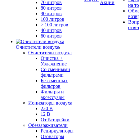
70 литров
Акции
на т
80 литров
Обме
90 литров
возв
100 литров
Вопр
> 100 литров
отве
40 литров
60 литров
Очистители воздуха
Очистители воздуха
Очистка +
Увлажнение
Cо сменными
фильтрами
Без сменных
фильтров
Фильтры и
аксессуары
Ионизаторы воздуха
220 В
12 В
От батарейки
Обеззараживатели
Рециркуляторы
Озонаторы