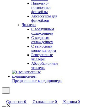
Напольно-
потолочные
фанкойлы
Аксессуары для
фанкойлов
Чиллеры
С воздушным
охлаждением
С водяным
охлаждением
С выносным
конденсатором
Реверсивные
чиллеры
Абсорбционные
чиллеры
Прецизионные кондиционеры
Сравнение
0
Отложенные
0
Корзина
0