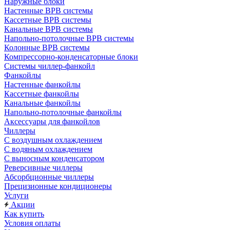
Наружные блоки
Настенные ВРВ системы
Кассетные ВРВ системы
Канальные ВРВ системы
Напольно-потолочные ВРВ системы
Колонные ВРВ системы
Компрессорно-конденсаторные блоки
Системы чиллер-фанкойл
Фанкойлы
Настенные фанкойлы
Кассетные фанкойлы
Канальные фанкойлы
Напольно-потолочные фанкойлы
Аксессуары для фанкойлов
Чиллеры
С воздушным охлаждением
С водяным охлаждением
С выносным конденсатором
Реверсивные чиллеры
Абсорбционные чиллеры
Прецизионные кондиционеры
Услуги
Акции
Как купить
Условия оплаты