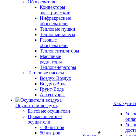
Обогреватели
Конвекторы
электрические
Инфракрасные
обогреватели
Тепловые пушки
Тепловые завесы
Газовые
обогреватели
Тепловентиляторы
Масляные
радиаторы
Теплогенераторы
Тепловые насосы
Воздух-Воздух
Воздух-Вода
Грунт-Вода
Аксессуары
Как купит
Осушители воздуха
Бытовые осушители
Усло
Промышленные
опла
осушители
Усло
< 30 литров
дост
50 литров
Услуги
Гара