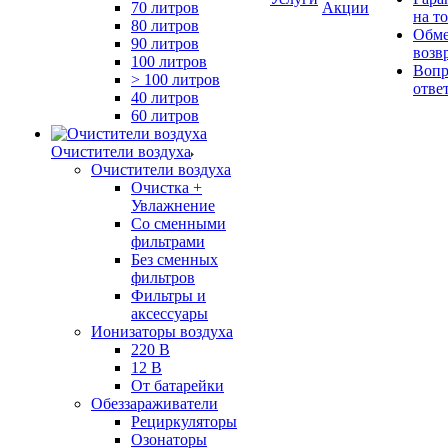
70 литров
Акции
на т
80 литров
Обме
90 литров
возв
100 литров
Вопр
> 100 литров
отве
40 литров
60 литров
Очистители воздуха
Очистители воздуха
Очистка +
Увлажнение
Cо сменными
фильтрами
Без сменных
фильтров
Фильтры и
аксессуары
Ионизаторы воздуха
220 В
12 В
От батарейки
Обеззараживатели
Рециркуляторы
Озонаторы