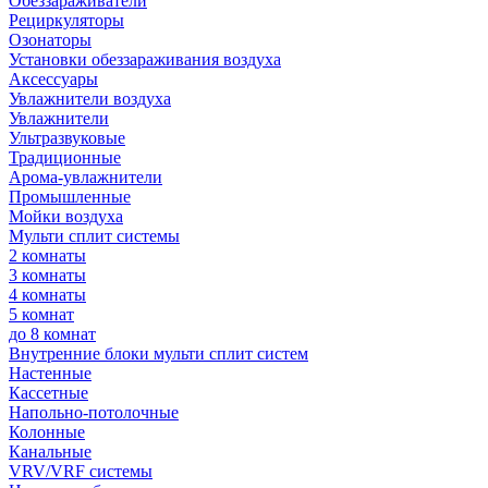
Обеззараживатели
Рециркуляторы
Озонаторы
Установки обеззараживания воздуха
Аксессуары
Увлажнители воздуха
Увлажнители
Ультразвуковые
Традиционные
Арома-увлажнители
Промышленные
Мойки воздуха
Мульти сплит системы
2 комнаты
3 комнаты
4 комнаты
5 комнат
до 8 комнат
Внутренние блоки мульти сплит систем
Настенные
Кассетные
Напольно-потолочные
Колонные
Канальные
VRV/VRF системы