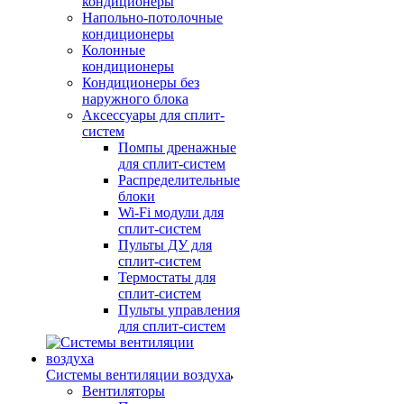
кондиционеры
Напольно-потолочные
кондиционеры
Колонные
кондиционеры
Кондиционеры без
наружного блока
Аксессуары для сплит-
систем
Помпы дренажные
для сплит-систем
Распределительные
блоки
Wi-Fi модули для
сплит-систем
Пульты ДУ для
сплит-систем
Термостаты для
сплит-систем
Пульты управления
для сплит-систем
Системы вентиляции воздуха
Вентиляторы