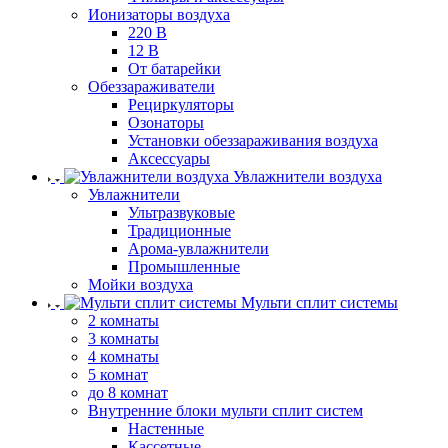
Ионизаторы воздуха
220 В
12 В
От батарейки
Обеззараживатели
Рециркуляторы
Озонаторы
Установки обеззараживания воздуха
Аксессуары
Увлажнители воздуха
Увлажнители
Ультразвуковые
Традиционные
Арома-увлажнители
Промышленные
Мойки воздуха
Мульти сплит системы
2 комнаты
3 комнаты
4 комнаты
5 комнат
до 8 комнат
Внутренние блоки мульти сплит систем
Настенные
Кассетные