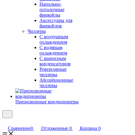
Напольно-
потолочные
фанкойлы
Аксессуары для
фанкойлов
Чиллеры
С воздушным
охлаждением
С водяным
охлаждением
С выносным
конденсатором
Реверсивные
чиллеры
Абсорбционные
чиллеры
Прецизионные кондиционеры
Сравнение
0
Отложенные
0
Корзина
0