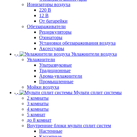
Ионизаторы воздуха
220 В
12 В
От батарейки
Обеззараживатели
Рециркуляторы
Озонаторы
Установки обеззараживания воздуха
Аксессуары
Увлажнители воздуха
Увлажнители
Ультразвуковые
Традиционные
Арома-увлажнители
Промышленные
Мойки воздуха
Мульти сплит системы
2 комнаты
3 комнаты
4 комнаты
5 комнат
до 8 комнат
Внутренние блоки мульти сплит систем
Настенные
Кассетные