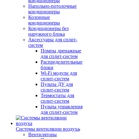
кондиционеры
Напольно-потолочные
кондиционеры
Колонные
кондиционеры
Кондиционеры без
наружного блока
Аксессуары для сплит-
систем
Помпы дренажные
для сплит-систем
Распределительные
блоки
Wi-Fi модули для
сплит-систем
Пульты ДУ для
сплит-систем
Термостаты для
сплит-систем
Пульты управления
для сплит-систем
Системы вентиляции воздуха
Вентиляторы