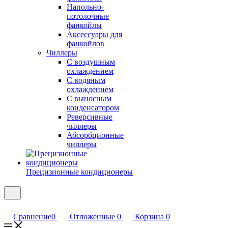
Напольно-
потолочные
фанкойлы
Аксессуары для
фанкойлов
Чиллеры
С воздушным
охлаждением
С водяным
охлаждением
С выносным
конденсатором
Реверсивные
чиллеры
Абсорбционные
чиллеры
Прецизионные кондиционеры
Сравнение
0
Отложенные
0
Корзина
0