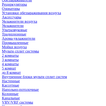
Обеззараживатели
Рециркуляторы
Озонаторы
Установки обеззараживания воздуха
Аксессуары
Увлажнители воздуха
Увлажнители
Ультразвуковые
Традиционные
Арома-увлажнители
Промышленные
Мойки воздуха
Мульти сплит системы
2 комнаты
3 комнаты
4 комнаты
5 комнат
до 8 комнат
Внутренние блоки мульти сплит систем
Настенные
Кассетные
Напольно-потолочные
Колонные
Канальные
VRV/VRF системы