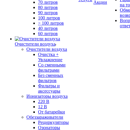
70 литров
Акции
на т
80 литров
Обме
90 литров
возв
100 литров
Вопр
> 100 литров
отве
40 литров
60 литров
Очистители воздуха
Очистители воздуха
Очистка +
Увлажнение
Cо сменными
фильтрами
Без сменных
фильтров
Фильтры и
аксессуары
Ионизаторы воздуха
220 В
12 В
От батарейки
Обеззараживатели
Рециркуляторы
Озонаторы