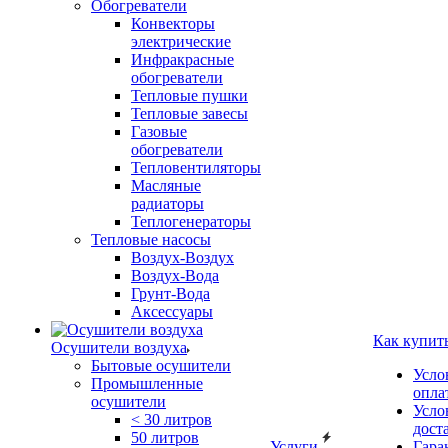
Обогреватели
Конвекторы
электрические
Инфракрасные
обогреватели
Тепловые пушки
Тепловые завесы
Газовые
обогреватели
Тепловентиляторы
Масляные
радиаторы
Теплогенераторы
Тепловые насосы
Воздух-Воздух
Воздух-Вода
Грунт-Вода
Аксессуары
Как купит
Осушители воздуха
Бытовые осушители
Усло
Промышленные
опла
осушители
Усло
< 30 литров
дост
50 литров
Услуги
Гара