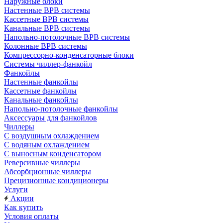
Наружные блоки
Настенные ВРВ системы
Кассетные ВРВ системы
Канальные ВРВ системы
Напольно-потолочные ВРВ системы
Колонные ВРВ системы
Компрессорно-конденсаторные блоки
Системы чиллер-фанкойл
Фанкойлы
Настенные фанкойлы
Кассетные фанкойлы
Канальные фанкойлы
Напольно-потолочные фанкойлы
Аксессуары для фанкойлов
Чиллеры
С воздушным охлаждением
С водяным охлаждением
С выносным конденсатором
Реверсивные чиллеры
Абсорбционные чиллеры
Прецизионные кондиционеры
Услуги
Акции
Как купить
Условия оплаты