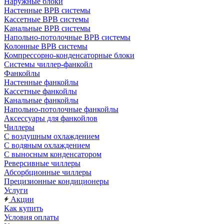
Наружные блоки
Настенные ВРВ системы
Кассетные ВРВ системы
Канальные ВРВ системы
Напольно-потолочные ВРВ системы
Колонные ВРВ системы
Компрессорно-конденсаторные блоки
Системы чиллер-фанкойл
Фанкойлы
Настенные фанкойлы
Кассетные фанкойлы
Канальные фанкойлы
Напольно-потолочные фанкойлы
Аксессуары для фанкойлов
Чиллеры
С воздушным охлаждением
С водяным охлаждением
С выносным конденсатором
Реверсивные чиллеры
Абсорбционные чиллеры
Прецизионные кондиционеры
Услуги
Акции
Как купить
Условия оплаты