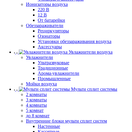
Ионизаторы воздуха
220 В
12 В
От батарейки
Обеззараживатели
Рециркуляторы
Озонаторы
Установки обеззараживания воздуха
Аксессуары
Увлажнители воздуха
Увлажнители
Ультразвуковые
Традиционные
Арома-увлажнители
Промышленные
Мойки воздуха
Мульти сплит системы
2 комнаты
3 комнаты
4 комнаты
5 комнат
до 8 комнат
Внутренние блоки мульти сплит систем
Настенные
Кассетные