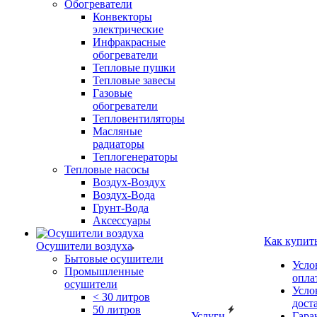
Обогреватели
Конвекторы
электрические
Инфракрасные
обогреватели
Тепловые пушки
Тепловые завесы
Газовые
обогреватели
Тепловентиляторы
Масляные
радиаторы
Теплогенераторы
Тепловые насосы
Воздух-Воздух
Воздух-Вода
Грунт-Вода
Аксессуары
Как купит
Осушители воздуха
Бытовые осушители
Усло
Промышленные
опла
осушители
Усло
< 30 литров
дост
50 литров
Услуги
Гара