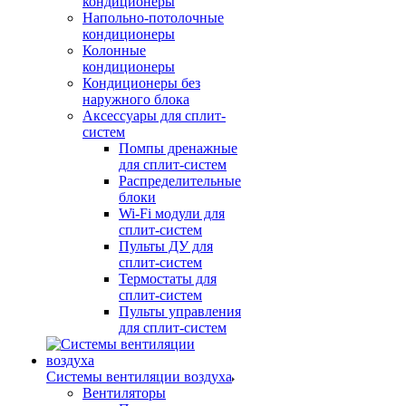
кондиционеры
Напольно-потолочные
кондиционеры
Колонные
кондиционеры
Кондиционеры без
наружного блока
Аксессуары для сплит-
систем
Помпы дренажные
для сплит-систем
Распределительные
блоки
Wi-Fi модули для
сплит-систем
Пульты ДУ для
сплит-систем
Термостаты для
сплит-систем
Пульты управления
для сплит-систем
Системы вентиляции воздуха
Вентиляторы