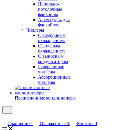
Напольно-
потолочные
фанкойлы
Аксессуары для
фанкойлов
Чиллеры
С воздушным
охлаждением
С водяным
охлаждением
С выносным
конденсатором
Реверсивные
чиллеры
Абсорбционные
чиллеры
Прецизионные кондиционеры
Сравнение
0
Отложенные
0
Корзина
0