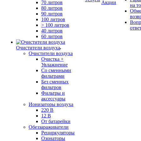
70 литров
Акции
на т
80 литров
Обме
90 литров
возв
100 литров
Вопр
> 100 литров
отве
40 литров
60 литров
Очистители воздуха
Очистители воздуха
Очистка +
Увлажнение
Cо сменными
фильтрами
Без сменных
фильтров
Фильтры и
аксессуары
Ионизаторы воздуха
220 В
12 В
От батарейки
Обеззараживатели
Рециркуляторы
Озонаторы