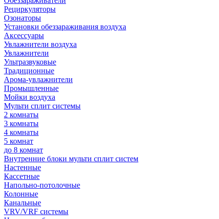
Обеззараживатели
Рециркуляторы
Озонаторы
Установки обеззараживания воздуха
Аксессуары
Увлажнители воздуха
Увлажнители
Ультразвуковые
Традиционные
Арома-увлажнители
Промышленные
Мойки воздуха
Мульти сплит системы
2 комнаты
3 комнаты
4 комнаты
5 комнат
до 8 комнат
Внутренние блоки мульти сплит систем
Настенные
Кассетные
Напольно-потолочные
Колонные
Канальные
VRV/VRF системы