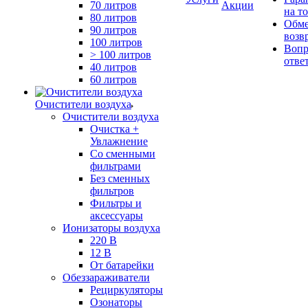
70 литров
Акции
на т
80 литров
Обме
90 литров
возв
100 литров
Вопр
> 100 литров
отве
40 литров
60 литров
Очистители воздуха
Очистители воздуха
Очистка +
Увлажнение
Cо сменными
фильтрами
Без сменных
фильтров
Фильтры и
аксессуары
Ионизаторы воздуха
220 В
12 В
От батарейки
Обеззараживатели
Рециркуляторы
Озонаторы