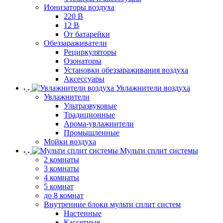
Ионизаторы воздуха
220 В
12 В
От батарейки
Обеззараживатели
Рециркуляторы
Озонаторы
Установки обеззараживания воздуха
Аксессуары
Увлажнители воздуха
Увлажнители
Ультразвуковые
Традиционные
Арома-увлажнители
Промышленные
Мойки воздуха
Мульти сплит системы
2 комнаты
3 комнаты
4 комнаты
5 комнат
до 8 комнат
Внутренние блоки мульти сплит систем
Настенные
Кассетные