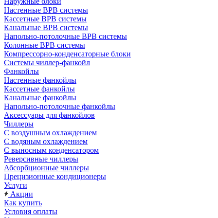
Наружные блоки
Настенные ВРВ системы
Кассетные ВРВ системы
Канальные ВРВ системы
Напольно-потолочные ВРВ системы
Колонные ВРВ системы
Компрессорно-конденсаторные блоки
Системы чиллер-фанкойл
Фанкойлы
Настенные фанкойлы
Кассетные фанкойлы
Канальные фанкойлы
Напольно-потолочные фанкойлы
Аксессуары для фанкойлов
Чиллеры
С воздушным охлаждением
С водяным охлаждением
С выносным конденсатором
Реверсивные чиллеры
Абсорбционные чиллеры
Прецизионные кондиционеры
Услуги
Акции
Как купить
Условия оплаты