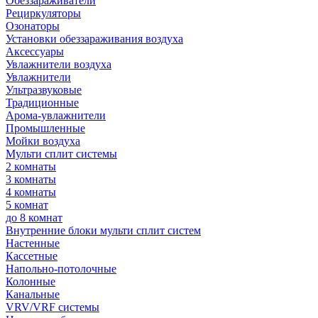
Обеззараживатели
Рециркуляторы
Озонаторы
Установки обеззараживания воздуха
Аксессуары
Увлажнители воздуха
Увлажнители
Ультразвуковые
Традиционные
Арома-увлажнители
Промышленные
Мойки воздуха
Мульти сплит системы
2 комнаты
3 комнаты
4 комнаты
5 комнат
до 8 комнат
Внутренние блоки мульти сплит систем
Настенные
Кассетные
Напольно-потолочные
Колонные
Канальные
VRV/VRF системы