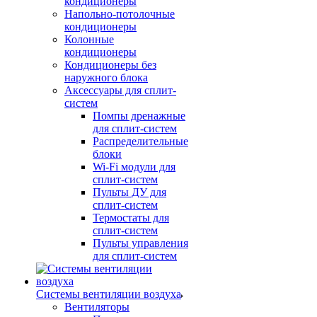
кондиционеры
Напольно-потолочные
кондиционеры
Колонные
кондиционеры
Кондиционеры без
наружного блока
Аксессуары для сплит-
систем
Помпы дренажные
для сплит-систем
Распределительные
блоки
Wi-Fi модули для
сплит-систем
Пульты ДУ для
сплит-систем
Термостаты для
сплит-систем
Пульты управления
для сплит-систем
Системы вентиляции воздуха
Вентиляторы