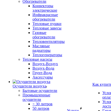
Обогреватели
Конвекторы
электрические
Инфракрасные
обогреватели
Тепловые пушки
Тепловые завесы
Газовые
обогреватели
Тепловентиляторы
Масляные
радиаторы
Теплогенераторы
Тепловые насосы
Воздух-Воздух
Воздух-Вода
Грунт-Вода
Аксессуары
Как купит
Осушители воздуха
Бытовые осушители
Усло
Промышленные
опла
осушители
Усло
< 30 литров
дост
50 литров
Услуги
Гара