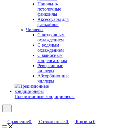
Напольно-
потолочные
фанкойлы
Аксессуары для
фанкойлов
Чиллеры
С воздушным
охлаждением
С водяным
охлаждением
С выносным
конденсатором
Реверсивные
чиллеры
Абсорбционные
чиллеры
Прецизионные кондиционеры
Сравнение
0
Отложенные
0
Корзина
0