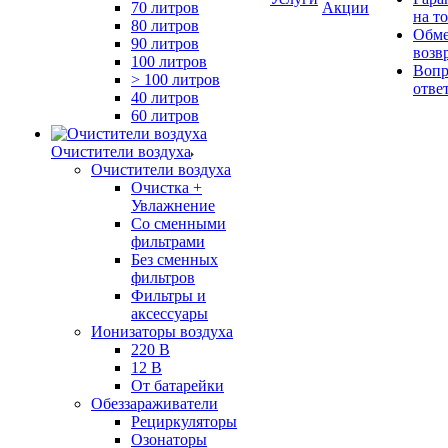
70 литров
Акции
на т
80 литров
Обме
90 литров
возв
100 литров
Вопр
> 100 литров
отве
40 литров
60 литров
Очистители воздуха
Очистители воздуха
Очистка +
Увлажнение
Cо сменными
фильтрами
Без сменных
фильтров
Фильтры и
аксессуары
Ионизаторы воздуха
220 В
12 В
От батарейки
Обеззараживатели
Рециркуляторы
Озонаторы