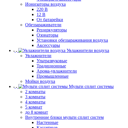
Ионизаторы воздуха
220 В
12 В
От батарейки
Обеззараживатели
Рециркуляторы
Озонаторы
Установки обеззараживания воздуха
Аксессуары
Увлажнители воздуха
Увлажнители
Ультразвуковые
Традиционные
Арома-увлажнители
Промышленные
Мойки воздуха
Мульти сплит системы
2 комнаты
3 комнаты
4 комнаты
5 комнат
до 8 комнат
Внутренние блоки мульти сплит систем
Настенные
Кассетные