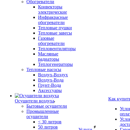
Обогреватели
Конвекторы
электрические
Инфракрасные
обогреватели
Тепловые пушки
Тепловые завесы
Газовые
обогреватели
Тепловентиляторы
Масляные
радиаторы
Теплогенераторы
Тепловые насосы
Воздух-Воздух
Воздух-Вода
Грунт-Вода
Аксессуары
Как купит
Осушители воздуха
Бытовые осушители
Усло
Промышленные
опла
осушители
Усло
< 30 литров
дост
50 литров
Услуги
Гара