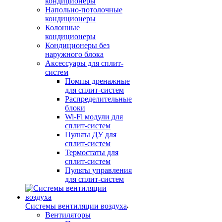
кондиционеры
Напольно-потолочные
кондиционеры
Колонные
кондиционеры
Кондиционеры без
наружного блока
Аксессуары для сплит-
систем
Помпы дренажные
для сплит-систем
Распределительные
блоки
Wi-Fi модули для
сплит-систем
Пульты ДУ для
сплит-систем
Термостаты для
сплит-систем
Пульты управления
для сплит-систем
Системы вентиляции воздуха
Вентиляторы