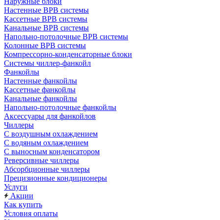
Наружные блоки
Настенные ВРВ системы
Кассетные ВРВ системы
Канальные ВРВ системы
Напольно-потолочные ВРВ системы
Колонные ВРВ системы
Компрессорно-конденсаторные блоки
Системы чиллер-фанкойл
Фанкойлы
Настенные фанкойлы
Кассетные фанкойлы
Канальные фанкойлы
Напольно-потолочные фанкойлы
Аксессуары для фанкойлов
Чиллеры
С воздушным охлаждением
С водяным охлаждением
С выносным конденсатором
Реверсивные чиллеры
Абсорбционные чиллеры
Прецизионные кондиционеры
Услуги
Акции
Как купить
Условия оплаты