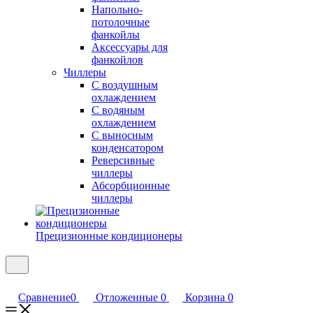
Напольно-
потолочные
фанкойлы
Аксессуары для
фанкойлов
Чиллеры
С воздушным
охлаждением
С водяным
охлаждением
С выносным
конденсатором
Реверсивные
чиллеры
Абсорбционные
чиллеры
Прецизионные кондиционеры
Сравнение
0
Отложенные
0
Корзина
0