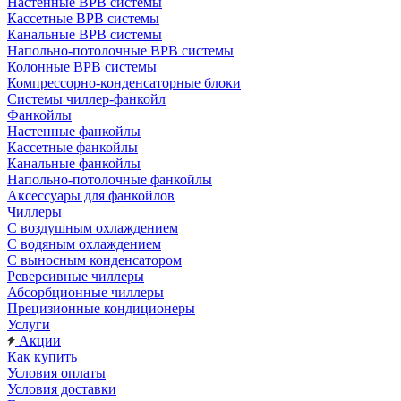
Настенные ВРВ системы
Кассетные ВРВ системы
Канальные ВРВ системы
Напольно-потолочные ВРВ системы
Колонные ВРВ системы
Компрессорно-конденсаторные блоки
Системы чиллер-фанкойл
Фанкойлы
Настенные фанкойлы
Кассетные фанкойлы
Канальные фанкойлы
Напольно-потолочные фанкойлы
Аксессуары для фанкойлов
Чиллеры
С воздушным охлаждением
С водяным охлаждением
С выносным конденсатором
Реверсивные чиллеры
Абсорбционные чиллеры
Прецизионные кондиционеры
Услуги
Акции
Как купить
Условия оплаты
Условия доставки