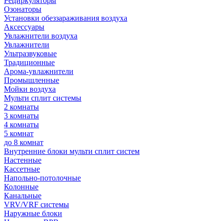
Рециркуляторы
Озонаторы
Установки обеззараживания воздуха
Аксессуары
Увлажнители воздуха
Увлажнители
Ультразвуковые
Традиционные
Арома-увлажнители
Промышленные
Мойки воздуха
Мульти сплит системы
2 комнаты
3 комнаты
4 комнаты
5 комнат
до 8 комнат
Внутренние блоки мульти сплит систем
Настенные
Кассетные
Напольно-потолочные
Колонные
Канальные
VRV/VRF системы
Наружные блоки