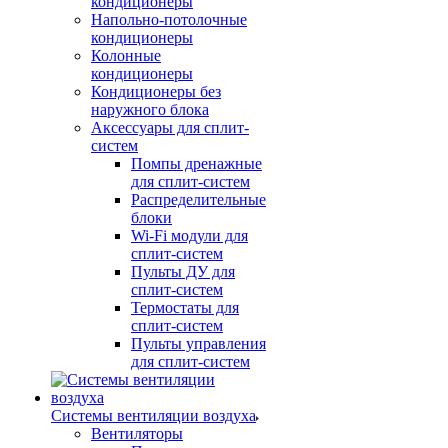
кондиционеры
Напольно-потолочные
кондиционеры
Колонные
кондиционеры
Кондиционеры без
наружного блока
Аксессуары для сплит-
систем
Помпы дренажные
для сплит-систем
Распределительные
блоки
Wi-Fi модули для
сплит-систем
Пульты ДУ для
сплит-систем
Термостаты для
сплит-систем
Пульты управления
для сплит-систем
Системы вентиляции воздуха
Вентиляторы