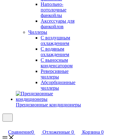
Напольно-
потолочные
фанкойлы
Аксессуары для
фанкойлов
Чиллеры
С воздушным
охлаждением
С водяным
охлаждением
С выносным
конденсатором
Реверсивные
чиллеры
Абсорбционные
чиллеры
Прецизионные кондиционеры
Сравнение
0
Отложенные
0
Корзина
0