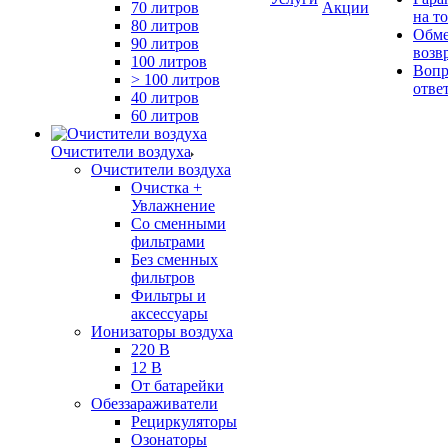
70 литров
Акции
на т
80 литров
Обме
90 литров
возв
100 литров
Вопр
> 100 литров
отве
40 литров
60 литров
Очистители воздуха
Очистители воздуха
Очистка +
Увлажнение
Cо сменными
фильтрами
Без сменных
фильтров
Фильтры и
аксессуары
Ионизаторы воздуха
220 В
12 В
От батарейки
Обеззараживатели
Рециркуляторы
Озонаторы