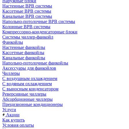
Наружные блоки
Настенные ВРВ системы
Кассетные ВРВ системы
Канальные ВРВ системы
Напольно-потолочные ВРВ системы
Колонные ВРВ системы
Компрессорно-конденсаторные блоки
Системы чиллер-фанкойл
Фанкойлы
Настенные фанкойлы
Кассетные фанкойлы
Канальные фанкойлы
Напольно-потолочные фанкойлы
Аксессуары для фанкойлов
Чиллеры
С воздушным охлаждением
С водяным охлаждением
С выносным конденсатором
Реверсивные чиллеры
Абсорбционные чиллеры
Прецизионные кондиционеры
Услуги
Акции
Как купить
Условия оплаты