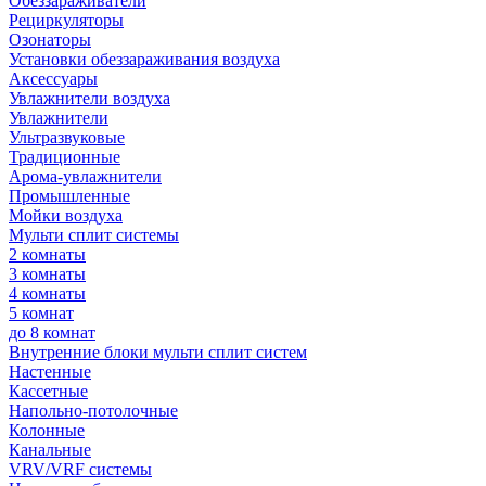
Обеззараживатели
Рециркуляторы
Озонаторы
Установки обеззараживания воздуха
Аксессуары
Увлажнители воздуха
Увлажнители
Ультразвуковые
Традиционные
Арома-увлажнители
Промышленные
Мойки воздуха
Мульти сплит системы
2 комнаты
3 комнаты
4 комнаты
5 комнат
до 8 комнат
Внутренние блоки мульти сплит систем
Настенные
Кассетные
Напольно-потолочные
Колонные
Канальные
VRV/VRF системы