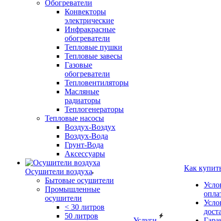
Обогреватели
Конвекторы
электрические
Инфракрасные
обогреватели
Тепловые пушки
Тепловые завесы
Газовые
обогреватели
Тепловентиляторы
Масляные
радиаторы
Теплогенераторы
Тепловые насосы
Воздух-Воздух
Воздух-Вода
Грунт-Вода
Аксессуары
Как купит
Осушители воздуха
Бытовые осушители
Усло
Промышленные
опла
осушители
Усло
< 30 литров
дост
50 литров
Услуги
Гара