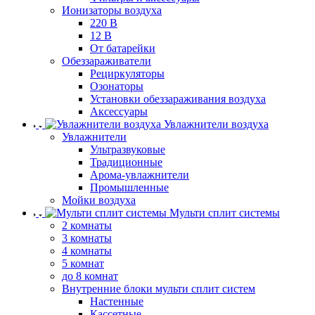
Ионизаторы воздуха
220 В
12 В
От батарейки
Обеззараживатели
Рециркуляторы
Озонаторы
Установки обеззараживания воздуха
Аксессуары
Увлажнители воздуха
Увлажнители
Ультразвуковые
Традиционные
Арома-увлажнители
Промышленные
Мойки воздуха
Мульти сплит системы
2 комнаты
3 комнаты
4 комнаты
5 комнат
до 8 комнат
Внутренние блоки мульти сплит систем
Настенные
Кассетные