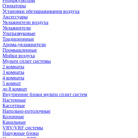
Рециркуляторы
Озонаторы
Установки обеззараживания воздуха
Аксессуары
Увлажнители воздуха
Увлажнители
Ультразвуковые
Традиционные
Арома-увлажнители
Промышленные
Мойки воздуха
Мульти сплит системы
2 комнаты
3 комнаты
4 комнаты
5 комнат
до 8 комнат
Внутренние блоки мульти сплит систем
Настенные
Кассетные
Напольно-потолочные
Колонные
Канальные
VRV/VRF системы
Наружные блоки