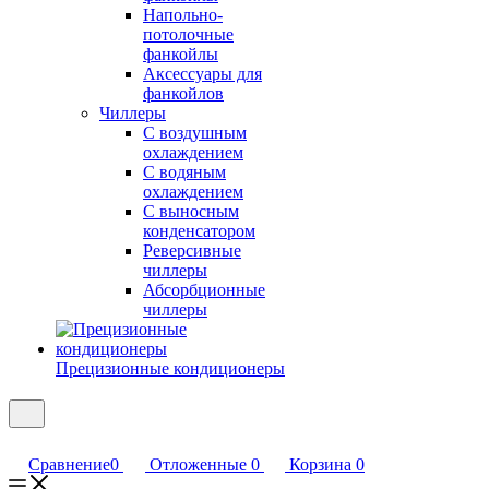
Напольно-
потолочные
фанкойлы
Аксессуары для
фанкойлов
Чиллеры
С воздушным
охлаждением
С водяным
охлаждением
С выносным
конденсатором
Реверсивные
чиллеры
Абсорбционные
чиллеры
Прецизионные кондиционеры
Сравнение
0
Отложенные
0
Корзина
0