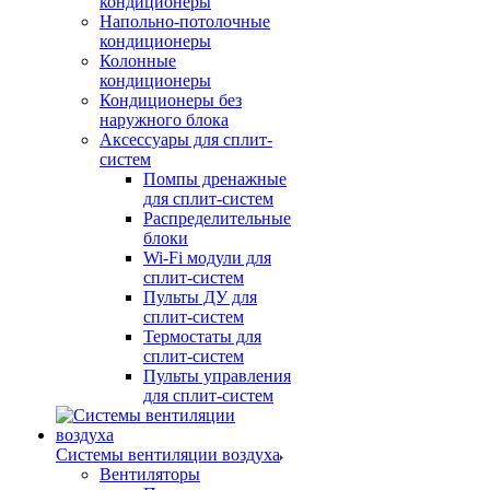
кондиционеры
Напольно-потолочные
кондиционеры
Колонные
кондиционеры
Кондиционеры без
наружного блока
Аксессуары для сплит-
систем
Помпы дренажные
для сплит-систем
Распределительные
блоки
Wi-Fi модули для
сплит-систем
Пульты ДУ для
сплит-систем
Термостаты для
сплит-систем
Пульты управления
для сплит-систем
Системы вентиляции воздуха
Вентиляторы