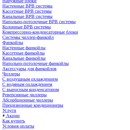
Наружные блоки
Настенные ВРВ системы
Кассетные ВРВ системы
Канальные ВРВ системы
Напольно-потолочные ВРВ системы
Колонные ВРВ системы
Компрессорно-конденсаторные блоки
Системы чиллер-фанкойл
Фанкойлы
Настенные фанкойлы
Кассетные фанкойлы
Канальные фанкойлы
Напольно-потолочные фанкойлы
Аксессуары для фанкойлов
Чиллеры
С воздушным охлаждением
С водяным охлаждением
С выносным конденсатором
Реверсивные чиллеры
Абсорбционные чиллеры
Прецизионные кондиционеры
Услуги
Акции
Как купить
Условия оплаты