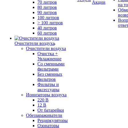
70 литров
Акции
на т
80 литров
Обме
90 литров
возв
100 литров
Вопр
> 100 литров
отве
40 литров
60 литров
Очистители воздуха
Очистители воздуха
Очистка +
Увлажнение
Cо сменными
фильтрами
Без сменных
фильтров
Фильтры и
аксессуары
Ионизаторы воздуха
220 В
12 В
От батарейки
Обеззараживатели
Рециркуляторы
Озонаторы