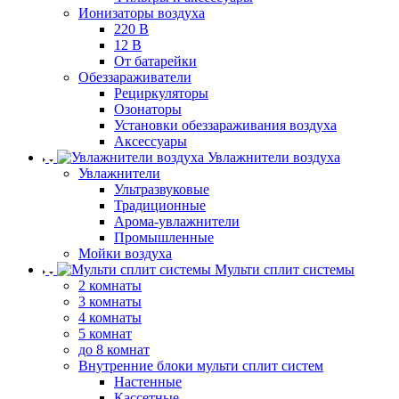
Ионизаторы воздуха
220 В
12 В
От батарейки
Обеззараживатели
Рециркуляторы
Озонаторы
Установки обеззараживания воздуха
Аксессуары
Увлажнители воздуха
Увлажнители
Ультразвуковые
Традиционные
Арома-увлажнители
Промышленные
Мойки воздуха
Мульти сплит системы
2 комнаты
3 комнаты
4 комнаты
5 комнат
до 8 комнат
Внутренние блоки мульти сплит систем
Настенные
Кассетные