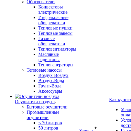
Обогреватели
Конвекторы
электрические
Инфракрасные
обогреватели
Тепловые пушки
Тепловые завесы
Газовые
обогреватели
Тепловентиляторы
Масляные
радиаторы
Теплогенераторы
Тепловые насосы
Воздух-Воздух
Воздух-Вода
Грунт-Вода
Аксессуары
Как купит
Осушители воздуха
Бытовые осушители
Усло
Промышленные
опла
осушители
Усло
< 30 литров
дост
50 литров
Услуги
Гара