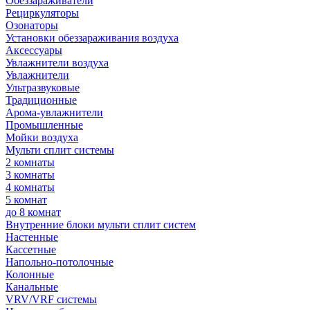
Обеззараживатели
Рециркуляторы
Озонаторы
Установки обеззараживания воздуха
Аксессуары
Увлажнители воздуха
Увлажнители
Ультразвуковые
Традиционные
Арома-увлажнители
Промышленные
Мойки воздуха
Мульти сплит системы
2 комнаты
3 комнаты
4 комнаты
5 комнат
до 8 комнат
Внутренние блоки мульти сплит систем
Настенные
Кассетные
Напольно-потолочные
Колонные
Канальные
VRV/VRF системы