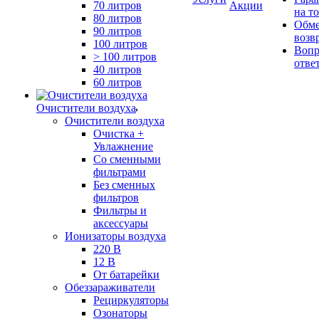
70 литров
Акции
на т
80 литров
Обме
90 литров
возв
100 литров
Вопр
> 100 литров
отве
40 литров
60 литров
Очистители воздуха
Очистители воздуха
Очистка +
Увлажнение
Cо сменными
фильтрами
Без сменных
фильтров
Фильтры и
аксессуары
Ионизаторы воздуха
220 В
12 В
От батарейки
Обеззараживатели
Рециркуляторы
Озонаторы