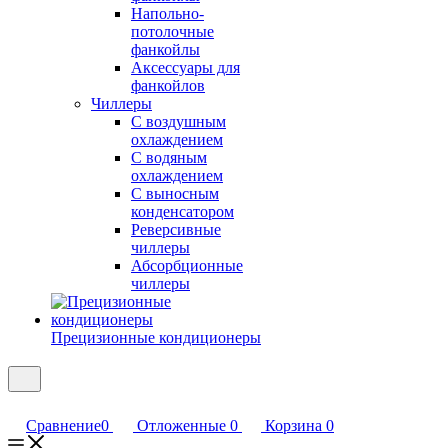
Напольно-
потолочные
фанкойлы
Аксессуары для
фанкойлов
Чиллеры
С воздушным
охлаждением
С водяным
охлаждением
С выносным
конденсатором
Реверсивные
чиллеры
Абсорбционные
чиллеры
Прецизионные кондиционеры
Сравнение
0
Отложенные
0
Корзина
0