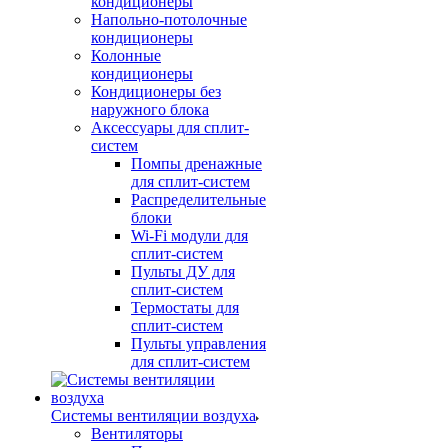
кондиционеры
Напольно-потолочные
кондиционеры
Колонные
кондиционеры
Кондиционеры без
наружного блока
Аксессуары для сплит-
систем
Помпы дренажные
для сплит-систем
Распределительные
блоки
Wi-Fi модули для
сплит-систем
Пульты ДУ для
сплит-систем
Термостаты для
сплит-систем
Пульты управления
для сплит-систем
Системы вентиляции воздуха
Вентиляторы