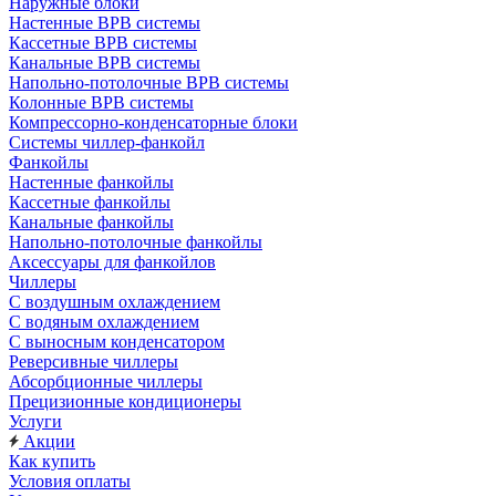
Наружные блоки
Настенные ВРВ системы
Кассетные ВРВ системы
Канальные ВРВ системы
Напольно-потолочные ВРВ системы
Колонные ВРВ системы
Компрессорно-конденсаторные блоки
Системы чиллер-фанкойл
Фанкойлы
Настенные фанкойлы
Кассетные фанкойлы
Канальные фанкойлы
Напольно-потолочные фанкойлы
Аксессуары для фанкойлов
Чиллеры
С воздушным охлаждением
С водяным охлаждением
С выносным конденсатором
Реверсивные чиллеры
Абсорбционные чиллеры
Прецизионные кондиционеры
Услуги
Акции
Как купить
Условия оплаты