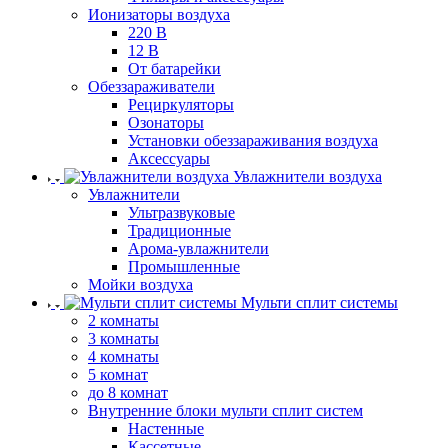
Ионизаторы воздуха
220 В
12 В
От батарейки
Обеззараживатели
Рециркуляторы
Озонаторы
Установки обеззараживания воздуха
Аксессуары
Увлажнители воздуха
Увлажнители
Ультразвуковые
Традиционные
Арома-увлажнители
Промышленные
Мойки воздуха
Мульти сплит системы
2 комнаты
3 комнаты
4 комнаты
5 комнат
до 8 комнат
Внутренние блоки мульти сплит систем
Настенные
Кассетные