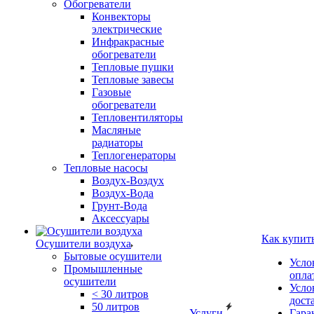
Обогреватели
Конвекторы
электрические
Инфракрасные
обогреватели
Тепловые пушки
Тепловые завесы
Газовые
обогреватели
Тепловентиляторы
Масляные
радиаторы
Теплогенераторы
Тепловые насосы
Воздух-Воздух
Воздух-Вода
Грунт-Вода
Аксессуары
Как купит
Осушители воздуха
Бытовые осушители
Усло
Промышленные
опла
осушители
Усло
< 30 литров
дост
50 литров
Услуги
Гара