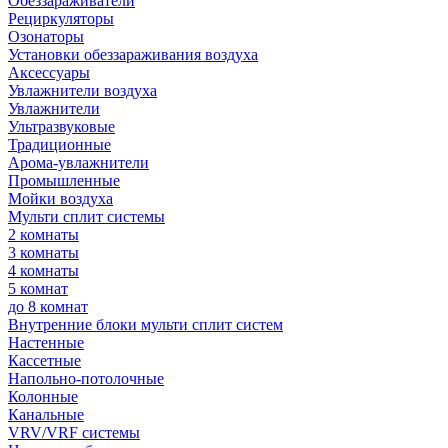
Обеззараживатели
Рециркуляторы
Озонаторы
Установки обеззараживания воздуха
Аксессуары
Увлажнители воздуха
Увлажнители
Ультразвуковые
Традиционные
Арома-увлажнители
Промышленные
Мойки воздуха
Мульти сплит системы
2 комнаты
3 комнаты
4 комнаты
5 комнат
до 8 комнат
Внутренние блоки мульти сплит систем
Настенные
Кассетные
Напольно-потолочные
Колонные
Канальные
VRV/VRF системы