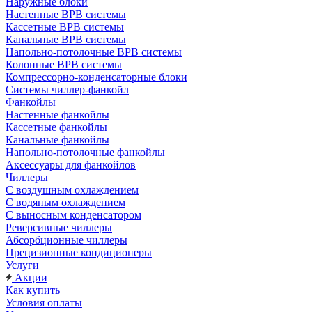
Наружные блоки
Настенные ВРВ системы
Кассетные ВРВ системы
Канальные ВРВ системы
Напольно-потолочные ВРВ системы
Колонные ВРВ системы
Компрессорно-конденсаторные блоки
Системы чиллер-фанкойл
Фанкойлы
Настенные фанкойлы
Кассетные фанкойлы
Канальные фанкойлы
Напольно-потолочные фанкойлы
Аксессуары для фанкойлов
Чиллеры
С воздушным охлаждением
С водяным охлаждением
С выносным конденсатором
Реверсивные чиллеры
Абсорбционные чиллеры
Прецизионные кондиционеры
Услуги
Акции
Как купить
Условия оплаты