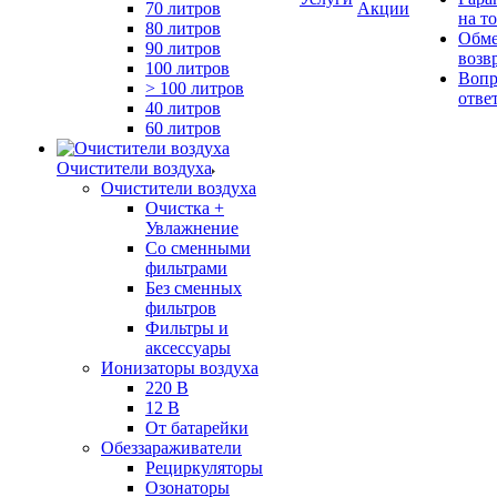
70 литров
Акции
на т
80 литров
Обме
90 литров
возв
100 литров
Вопр
> 100 литров
отве
40 литров
60 литров
Очистители воздуха
Очистители воздуха
Очистка +
Увлажнение
Cо сменными
фильтрами
Без сменных
фильтров
Фильтры и
аксессуары
Ионизаторы воздуха
220 В
12 В
От батарейки
Обеззараживатели
Рециркуляторы
Озонаторы