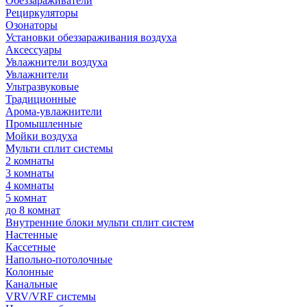
Обеззараживатели
Рециркуляторы
Озонаторы
Установки обеззараживания воздуха
Аксессуары
Увлажнители воздуха
Увлажнители
Ультразвуковые
Традиционные
Арома-увлажнители
Промышленные
Мойки воздуха
Мульти сплит системы
2 комнаты
3 комнаты
4 комнаты
5 комнат
до 8 комнат
Внутренние блоки мульти сплит систем
Настенные
Кассетные
Напольно-потолочные
Колонные
Канальные
VRV/VRF системы