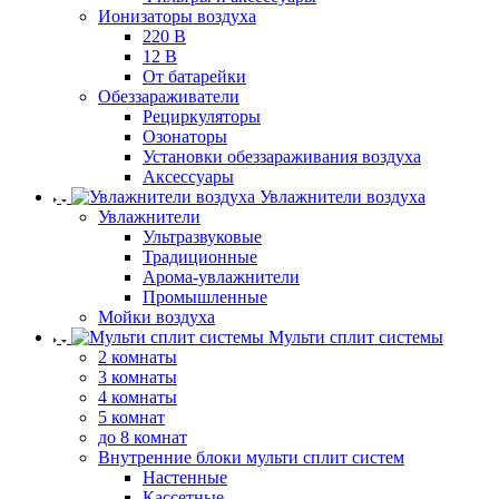
Ионизаторы воздуха
220 В
12 В
От батарейки
Обеззараживатели
Рециркуляторы
Озонаторы
Установки обеззараживания воздуха
Аксессуары
Увлажнители воздуха
Увлажнители
Ультразвуковые
Традиционные
Арома-увлажнители
Промышленные
Мойки воздуха
Мульти сплит системы
2 комнаты
3 комнаты
4 комнаты
5 комнат
до 8 комнат
Внутренние блоки мульти сплит систем
Настенные
Кассетные