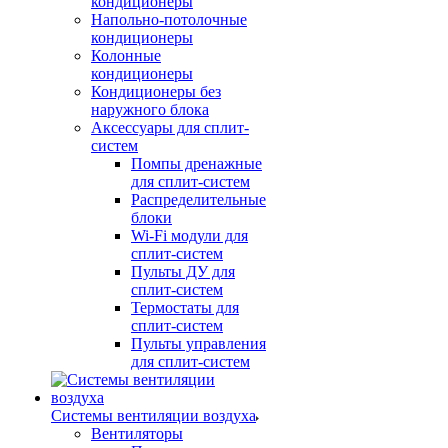
кондиционеры
Напольно-потолочные
кондиционеры
Колонные
кондиционеры
Кондиционеры без
наружного блока
Аксессуары для сплит-
систем
Помпы дренажные
для сплит-систем
Распределительные
блоки
Wi-Fi модули для
сплит-систем
Пульты ДУ для
сплит-систем
Термостаты для
сплит-систем
Пульты управления
для сплит-систем
Системы вентиляции воздуха
Вентиляторы