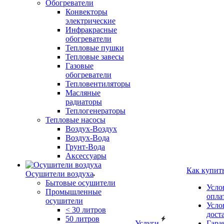
Обогреватели
Конвекторы
электрические
Инфракрасные
обогреватели
Тепловые пушки
Тепловые завесы
Газовые
обогреватели
Тепловентиляторы
Масляные
радиаторы
Теплогенераторы
Тепловые насосы
Воздух-Воздух
Воздух-Вода
Грунт-Вода
Аксессуары
Как купит
Осушители воздуха
Бытовые осушители
Усло
Промышленные
опла
осушители
Усло
< 30 литров
дост
50 литров
Услуги
Гара