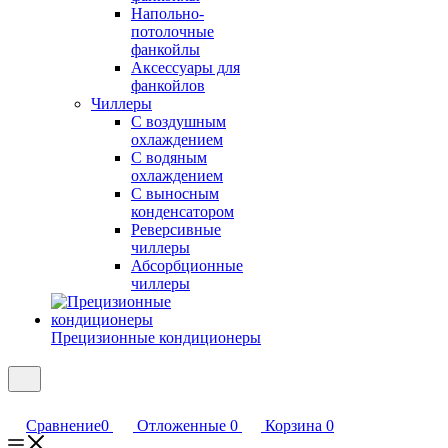
Напольно-
потолочные
фанкойлы
Аксессуары для
фанкойлов
Чиллеры
С воздушным
охлаждением
С водяным
охлаждением
С выносным
конденсатором
Реверсивные
чиллеры
Абсорбционные
чиллеры
Прецизионные кондиционеры
Сравнение
0
Отложенные
0
Корзина
0