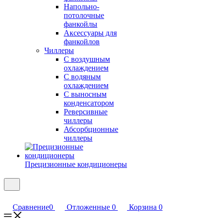
Напольно-
потолочные
фанкойлы
Аксессуары для
фанкойлов
Чиллеры
С воздушным
охлаждением
С водяным
охлаждением
С выносным
конденсатором
Реверсивные
чиллеры
Абсорбционные
чиллеры
Прецизионные кондиционеры
Сравнение
0
Отложенные
0
Корзина
0