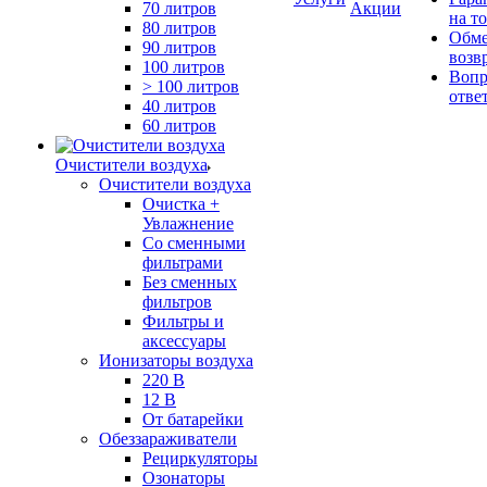
70 литров
Акции
на т
80 литров
Обме
90 литров
возв
100 литров
Вопр
> 100 литров
отве
40 литров
60 литров
Очистители воздуха
Очистители воздуха
Очистка +
Увлажнение
Cо сменными
фильтрами
Без сменных
фильтров
Фильтры и
аксессуары
Ионизаторы воздуха
220 В
12 В
От батарейки
Обеззараживатели
Рециркуляторы
Озонаторы