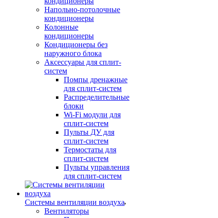
кондиционеры
Напольно-потолочные
кондиционеры
Колонные
кондиционеры
Кондиционеры без
наружного блока
Аксессуары для сплит-
систем
Помпы дренажные
для сплит-систем
Распределительные
блоки
Wi-Fi модули для
сплит-систем
Пульты ДУ для
сплит-систем
Термостаты для
сплит-систем
Пульты управления
для сплит-систем
Системы вентиляции воздуха
Вентиляторы