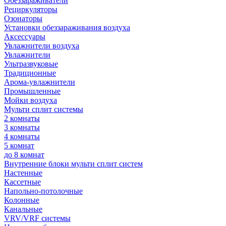
Обеззараживатели
Рециркуляторы
Озонаторы
Установки обеззараживания воздуха
Аксессуары
Увлажнители воздуха
Увлажнители
Ультразвуковые
Традиционные
Арома-увлажнители
Промышленные
Мойки воздуха
Мульти сплит системы
2 комнаты
3 комнаты
4 комнаты
5 комнат
до 8 комнат
Внутренние блоки мульти сплит систем
Настенные
Кассетные
Напольно-потолочные
Колонные
Канальные
VRV/VRF системы