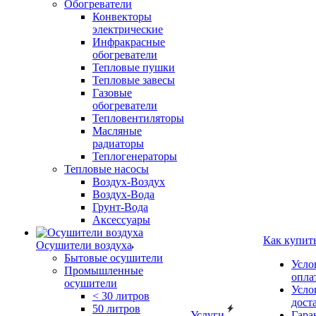
Обогреватели
Конвекторы
электрические
Инфракрасные
обогреватели
Тепловые пушки
Тепловые завесы
Газовые
обогреватели
Тепловентиляторы
Масляные
радиаторы
Теплогенераторы
Тепловые насосы
Воздух-Воздух
Воздух-Вода
Грунт-Вода
Аксессуары
Как купит
Осушители воздуха
Бытовые осушители
Усло
Промышленные
опла
осушители
Усло
< 30 литров
дост
50 литров
Услуги
Гара