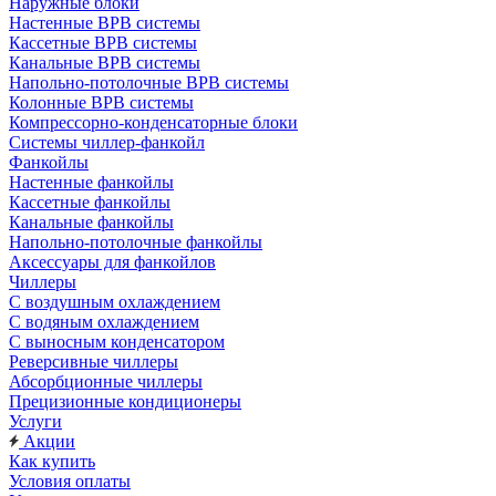
Наружные блоки
Настенные ВРВ системы
Кассетные ВРВ системы
Канальные ВРВ системы
Напольно-потолочные ВРВ системы
Колонные ВРВ системы
Компрессорно-конденсаторные блоки
Системы чиллер-фанкойл
Фанкойлы
Настенные фанкойлы
Кассетные фанкойлы
Канальные фанкойлы
Напольно-потолочные фанкойлы
Аксессуары для фанкойлов
Чиллеры
С воздушным охлаждением
С водяным охлаждением
С выносным конденсатором
Реверсивные чиллеры
Абсорбционные чиллеры
Прецизионные кондиционеры
Услуги
Акции
Как купить
Условия оплаты