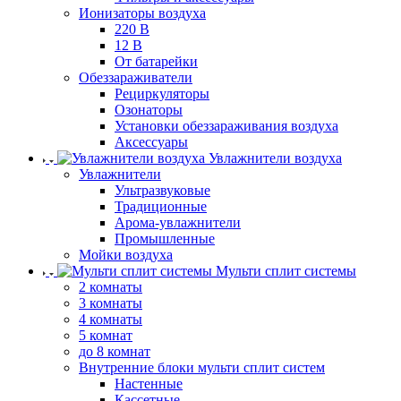
Ионизаторы воздуха
220 В
12 В
От батарейки
Обеззараживатели
Рециркуляторы
Озонаторы
Установки обеззараживания воздуха
Аксессуары
Увлажнители воздуха
Увлажнители
Ультразвуковые
Традиционные
Арома-увлажнители
Промышленные
Мойки воздуха
Мульти сплит системы
2 комнаты
3 комнаты
4 комнаты
5 комнат
до 8 комнат
Внутренние блоки мульти сплит систем
Настенные
Кассетные