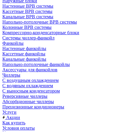
Наружные блоки
Настенные ВРВ системы
Кассетные ВРВ системы
Канальные ВРВ системы
Напольно-потолочные ВРВ системы
Колонные ВРВ системы
Компрессорно-конденсаторные блоки
Системы чиллер-фанкойл
Фанкойлы
Настенные фанкойлы
Кассетные фанкойлы
Канальные фанкойлы
Напольно-потолочные фанкойлы
Аксессуары для фанкойлов
Чиллеры
С воздушным охлаждением
С водяным охлаждением
С выносным конденсатором
Реверсивные чиллеры
Абсорбционные чиллеры
Прецизионные кондиционеры
Услуги
Акции
Как купить
Условия оплаты