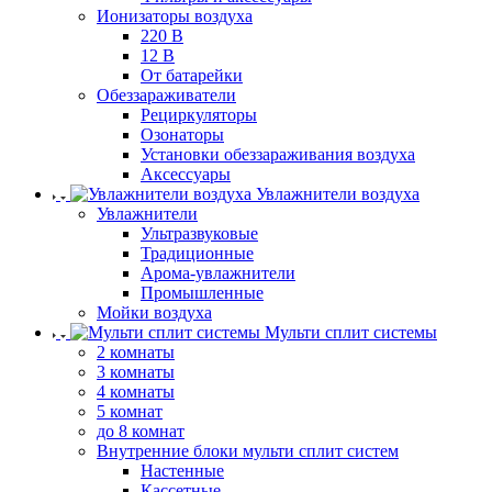
Ионизаторы воздуха
220 В
12 В
От батарейки
Обеззараживатели
Рециркуляторы
Озонаторы
Установки обеззараживания воздуха
Аксессуары
Увлажнители воздуха
Увлажнители
Ультразвуковые
Традиционные
Арома-увлажнители
Промышленные
Мойки воздуха
Мульти сплит системы
2 комнаты
3 комнаты
4 комнаты
5 комнат
до 8 комнат
Внутренние блоки мульти сплит систем
Настенные
Кассетные