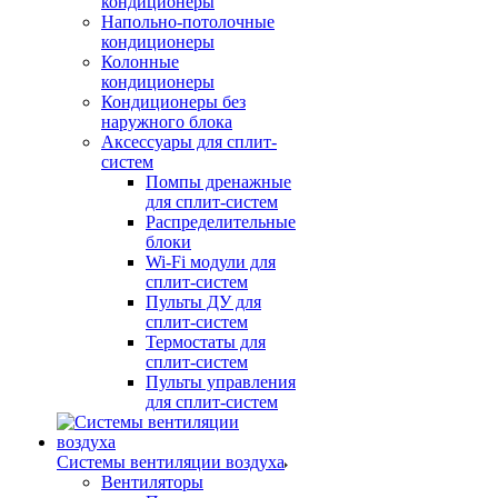
кондиционеры
Напольно-потолочные
кондиционеры
Колонные
кондиционеры
Кондиционеры без
наружного блока
Аксессуары для сплит-
систем
Помпы дренажные
для сплит-систем
Распределительные
блоки
Wi-Fi модули для
сплит-систем
Пульты ДУ для
сплит-систем
Термостаты для
сплит-систем
Пульты управления
для сплит-систем
Системы вентиляции воздуха
Вентиляторы