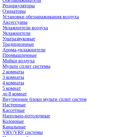
Обеззараживатели
Рециркуляторы
Озонаторы
Установки обеззараживания воздуха
Аксессуары
Увлажнители воздуха
Увлажнители
Ультразвуковые
Традиционные
Арома-увлажнители
Промышленные
Мойки воздуха
Мульти сплит системы
2 комнаты
3 комнаты
4 комнаты
5 комнат
до 8 комнат
Внутренние блоки мульти сплит систем
Настенные
Кассетные
Напольно-потолочные
Колонные
Канальные
VRV/VRF системы