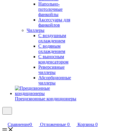
Напольно-
потолочные
фанкойлы
Аксессуары для
фанкойлов
Чиллеры
С воздушным
охлаждением
С водяным
охлаждением
С выносным
конденсатором
Реверсивные
чиллеры
Абсорбционные
чиллеры
Прецизионные кондиционеры
Сравнение
0
Отложенные
0
Корзина
0