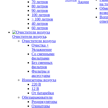
70 литров
Акции
на т
80 литров
Обме
90 литров
возв
100 литров
Вопр
> 100 литров
отве
40 литров
60 литров
Очистители воздуха
Очистители воздуха
Очистка +
Увлажнение
Cо сменными
фильтрами
Без сменных
фильтров
Фильтры и
аксессуары
Ионизаторы воздуха
220 В
12 В
От батарейки
Обеззараживатели
Рециркуляторы
Озонаторы