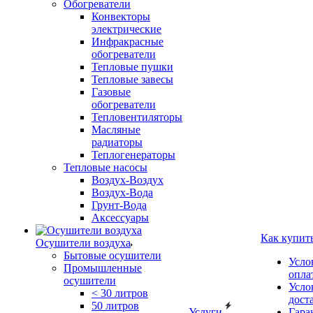
Обогреватели
Конвекторы
электрические
Инфракрасные
обогреватели
Тепловые пушки
Тепловые завесы
Газовые
обогреватели
Тепловентиляторы
Масляные
радиаторы
Теплогенераторы
Тепловые насосы
Воздух-Воздух
Воздух-Вода
Грунт-Вода
Аксессуары
Как купит
Осушители воздуха
Бытовые осушители
Усло
Промышленные
опла
осушители
Усло
< 30 литров
дост
50 литров
Услуги
Гара