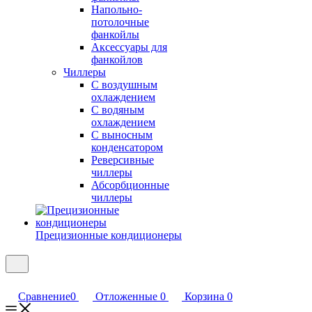
Напольно-
потолочные
фанкойлы
Аксессуары для
фанкойлов
Чиллеры
С воздушным
охлаждением
С водяным
охлаждением
С выносным
конденсатором
Реверсивные
чиллеры
Абсорбционные
чиллеры
Прецизионные кондиционеры
Сравнение
0
Отложенные
0
Корзина
0