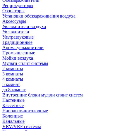
Обеззараживатели
Рециркуляторы
Озонаторы
Установки обеззараживания воздуха
Аксессуары
Увлажнители воздуха
Увлажнители
Ультразвуковые
Традиционные
Арома-увлажнители
Промышленные
Мойки воздуха
Мульти сплит системы
2 комнаты
3 комнаты
4 комнаты
5 комнат
до 8 комнат
Внутренние блоки мульти сплит систем
Настенные
Кассетные
Напольно-потолочные
Колонные
Канальные
VRV/VRF системы