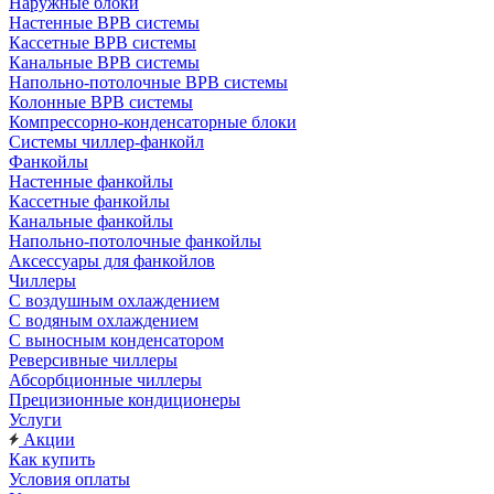
Наружные блоки
Настенные ВРВ системы
Кассетные ВРВ системы
Канальные ВРВ системы
Напольно-потолочные ВРВ системы
Колонные ВРВ системы
Компрессорно-конденсаторные блоки
Системы чиллер-фанкойл
Фанкойлы
Настенные фанкойлы
Кассетные фанкойлы
Канальные фанкойлы
Напольно-потолочные фанкойлы
Аксессуары для фанкойлов
Чиллеры
С воздушным охлаждением
С водяным охлаждением
С выносным конденсатором
Реверсивные чиллеры
Абсорбционные чиллеры
Прецизионные кондиционеры
Услуги
Акции
Как купить
Условия оплаты