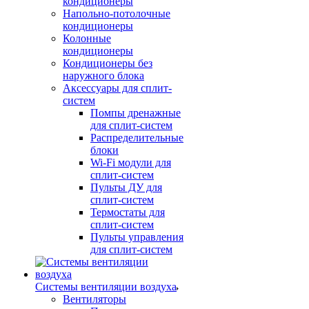
кондиционеры
Напольно-потолочные
кондиционеры
Колонные
кондиционеры
Кондиционеры без
наружного блока
Аксессуары для сплит-
систем
Помпы дренажные
для сплит-систем
Распределительные
блоки
Wi-Fi модули для
сплит-систем
Пульты ДУ для
сплит-систем
Термостаты для
сплит-систем
Пульты управления
для сплит-систем
Системы вентиляции воздуха
Вентиляторы