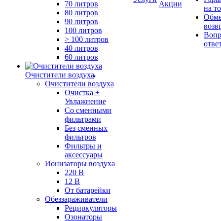
70 литров
Акции
на т
80 литров
Обме
90 литров
возв
100 литров
Вопр
> 100 литров
отве
40 литров
60 литров
Очистители воздуха
Очистители воздуха
Очистка +
Увлажнение
Cо сменными
фильтрами
Без сменных
фильтров
Фильтры и
аксессуары
Ионизаторы воздуха
220 В
12 В
От батарейки
Обеззараживатели
Рециркуляторы
Озонаторы