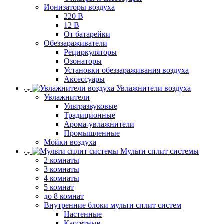
Ионизаторы воздуха
220 В
12 В
От батарейки
Обеззараживатели
Рециркуляторы
Озонаторы
Установки обеззараживания воздуха
Аксессуары
Увлажнители воздуха
Увлажнители
Ультразвуковые
Традиционные
Арома-увлажнители
Промышленные
Мойки воздуха
Мульти сплит системы
2 комнаты
3 комнаты
4 комнаты
5 комнат
до 8 комнат
Внутренние блоки мульти сплит систем
Настенные
Кассетные