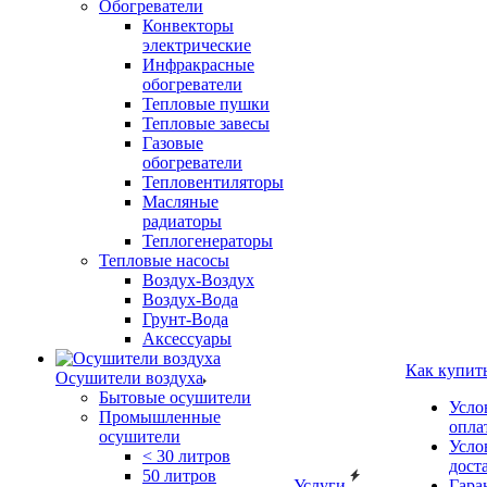
Обогреватели
Конвекторы
электрические
Инфракрасные
обогреватели
Тепловые пушки
Тепловые завесы
Газовые
обогреватели
Тепловентиляторы
Масляные
радиаторы
Теплогенераторы
Тепловые насосы
Воздух-Воздух
Воздух-Вода
Грунт-Вода
Аксессуары
Как купит
Осушители воздуха
Бытовые осушители
Усло
Промышленные
опла
осушители
Усло
< 30 литров
дост
50 литров
Услуги
Гара