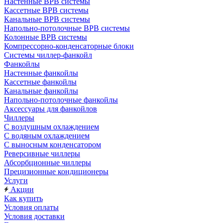
Настенные ВРВ системы
Кассетные ВРВ системы
Канальные ВРВ системы
Напольно-потолочные ВРВ системы
Колонные ВРВ системы
Компрессорно-конденсаторные блоки
Системы чиллер-фанкойл
Фанкойлы
Настенные фанкойлы
Кассетные фанкойлы
Канальные фанкойлы
Напольно-потолочные фанкойлы
Аксессуары для фанкойлов
Чиллеры
С воздушным охлаждением
С водяным охлаждением
С выносным конденсатором
Реверсивные чиллеры
Абсорбционные чиллеры
Прецизионные кондиционеры
Услуги
Акции
Как купить
Условия оплаты
Условия доставки