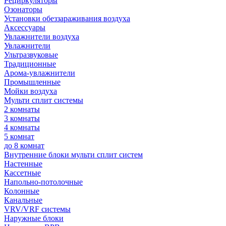
Рециркуляторы
Озонаторы
Установки обеззараживания воздуха
Аксессуары
Увлажнители воздуха
Увлажнители
Ультразвуковые
Традиционные
Арома-увлажнители
Промышленные
Мойки воздуха
Мульти сплит системы
2 комнаты
3 комнаты
4 комнаты
5 комнат
до 8 комнат
Внутренние блоки мульти сплит систем
Настенные
Кассетные
Напольно-потолочные
Колонные
Канальные
VRV/VRF системы
Наружные блоки