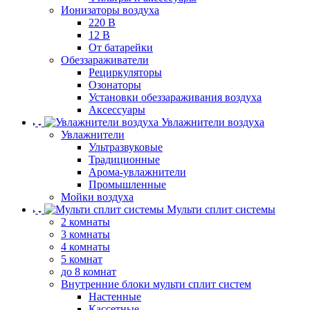
Ионизаторы воздуха
220 В
12 В
От батарейки
Обеззараживатели
Рециркуляторы
Озонаторы
Установки обеззараживания воздуха
Аксессуары
Увлажнители воздуха
Увлажнители
Ультразвуковые
Традиционные
Арома-увлажнители
Промышленные
Мойки воздуха
Мульти сплит системы
2 комнаты
3 комнаты
4 комнаты
5 комнат
до 8 комнат
Внутренние блоки мульти сплит систем
Настенные
Кассетные