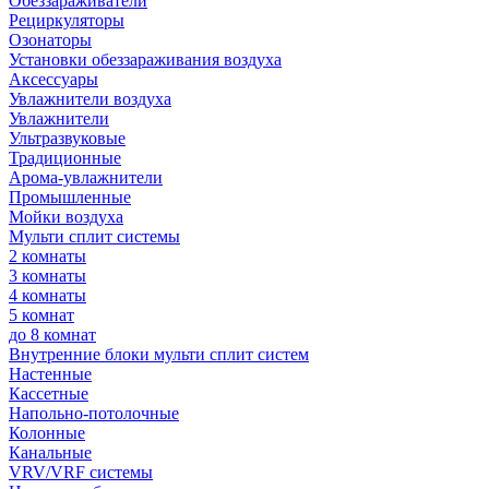
Обеззараживатели
Рециркуляторы
Озонаторы
Установки обеззараживания воздуха
Аксессуары
Увлажнители воздуха
Увлажнители
Ультразвуковые
Традиционные
Арома-увлажнители
Промышленные
Мойки воздуха
Мульти сплит системы
2 комнаты
3 комнаты
4 комнаты
5 комнат
до 8 комнат
Внутренние блоки мульти сплит систем
Настенные
Кассетные
Напольно-потолочные
Колонные
Канальные
VRV/VRF системы