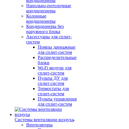
кондиционеры
Напольно-потолочные
кондиционеры
Колонные
кондиционеры
Кондиционеры без
наружного блока
Аксессуары для сплит-
систем
Помпы дренажные
для сплит-систем
Распределительные
блоки
Wi-Fi модули для
сплит-систем
Пульты ДУ для
сплит-систем
Термостаты для
сплит-систем
Пульты управления
для сплит-систем
Системы вентиляции воздуха
Вентиляторы