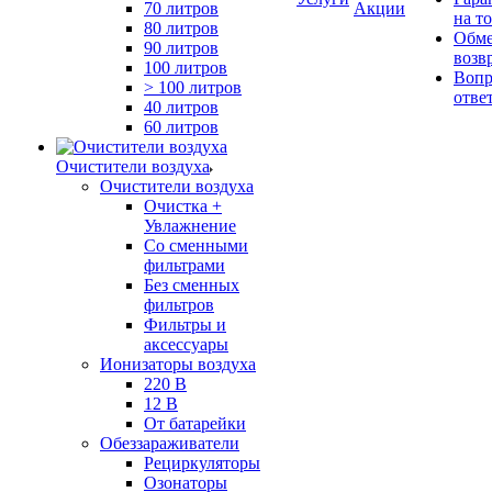
70 литров
Акции
на т
80 литров
Обме
90 литров
возв
100 литров
Вопр
> 100 литров
отве
40 литров
60 литров
Очистители воздуха
Очистители воздуха
Очистка +
Увлажнение
Cо сменными
фильтрами
Без сменных
фильтров
Фильтры и
аксессуары
Ионизаторы воздуха
220 В
12 В
От батарейки
Обеззараживатели
Рециркуляторы
Озонаторы