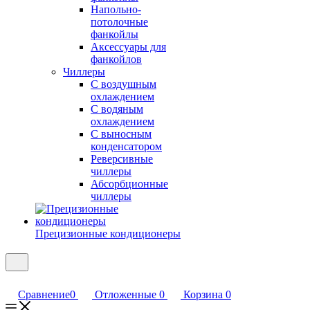
Напольно-
потолочные
фанкойлы
Аксессуары для
фанкойлов
Чиллеры
С воздушным
охлаждением
С водяным
охлаждением
С выносным
конденсатором
Реверсивные
чиллеры
Абсорбционные
чиллеры
Прецизионные кондиционеры
Сравнение
0
Отложенные
0
Корзина
0