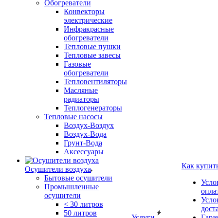
Обогреватели
Конвекторы
электрические
Инфракрасные
обогреватели
Тепловые пушки
Тепловые завесы
Газовые
обогреватели
Тепловентиляторы
Масляные
радиаторы
Теплогенераторы
Тепловые насосы
Воздух-Воздух
Воздух-Вода
Грунт-Вода
Аксессуары
Как купит
Осушители воздуха
Бытовые осушители
Усло
Промышленные
опла
осушители
Усло
< 30 литров
дост
50 литров
Услуги
Гара