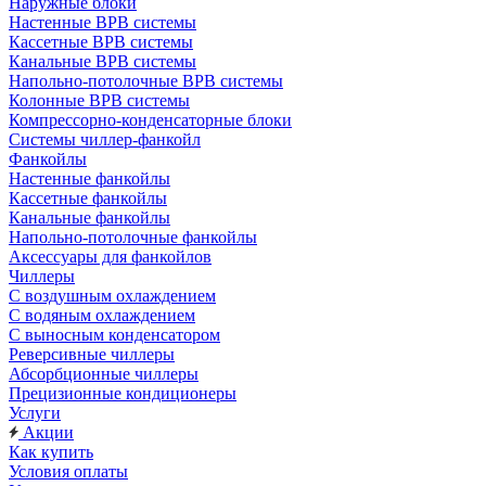
Наружные блоки
Настенные ВРВ системы
Кассетные ВРВ системы
Канальные ВРВ системы
Напольно-потолочные ВРВ системы
Колонные ВРВ системы
Компрессорно-конденсаторные блоки
Системы чиллер-фанкойл
Фанкойлы
Настенные фанкойлы
Кассетные фанкойлы
Канальные фанкойлы
Напольно-потолочные фанкойлы
Аксессуары для фанкойлов
Чиллеры
С воздушным охлаждением
С водяным охлаждением
С выносным конденсатором
Реверсивные чиллеры
Абсорбционные чиллеры
Прецизионные кондиционеры
Услуги
Акции
Как купить
Условия оплаты