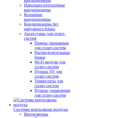
кондиционеры
Напольно-потолочные
кондиционеры
Колонные
кондиционеры
Кондиционеры без
наружного блока
Аксессуары для сплит-
систем
Помпы дренажные
для сплит-систем
Распределительные
блоки
Wi-Fi модули для
сплит-систем
Пульты ДУ для
сплит-систем
Термостаты для
сплит-систем
Пульты управления
для сплит-систем
Системы вентиляции воздуха
Вентиляторы