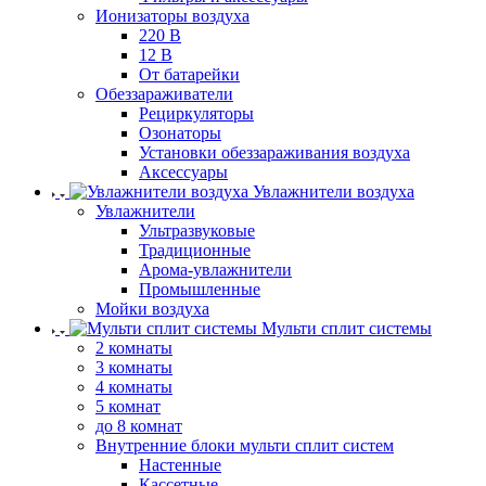
Ионизаторы воздуха
220 В
12 В
От батарейки
Обеззараживатели
Рециркуляторы
Озонаторы
Установки обеззараживания воздуха
Аксессуары
Увлажнители воздуха
Увлажнители
Ультразвуковые
Традиционные
Арома-увлажнители
Промышленные
Мойки воздуха
Мульти сплит системы
2 комнаты
3 комнаты
4 комнаты
5 комнат
до 8 комнат
Внутренние блоки мульти сплит систем
Настенные
Кассетные