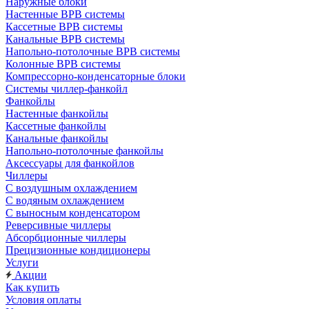
Наружные блоки
Настенные ВРВ системы
Кассетные ВРВ системы
Канальные ВРВ системы
Напольно-потолочные ВРВ системы
Колонные ВРВ системы
Компрессорно-конденсаторные блоки
Системы чиллер-фанкойл
Фанкойлы
Настенные фанкойлы
Кассетные фанкойлы
Канальные фанкойлы
Напольно-потолочные фанкойлы
Аксессуары для фанкойлов
Чиллеры
С воздушным охлаждением
С водяным охлаждением
С выносным конденсатором
Реверсивные чиллеры
Абсорбционные чиллеры
Прецизионные кондиционеры
Услуги
Акции
Как купить
Условия оплаты