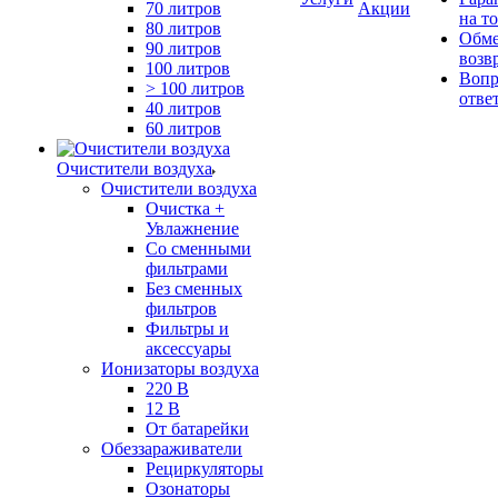
70 литров
Акции
на т
80 литров
Обме
90 литров
возв
100 литров
Вопр
> 100 литров
отве
40 литров
60 литров
Очистители воздуха
Очистители воздуха
Очистка +
Увлажнение
Cо сменными
фильтрами
Без сменных
фильтров
Фильтры и
аксессуары
Ионизаторы воздуха
220 В
12 В
От батарейки
Обеззараживатели
Рециркуляторы
Озонаторы