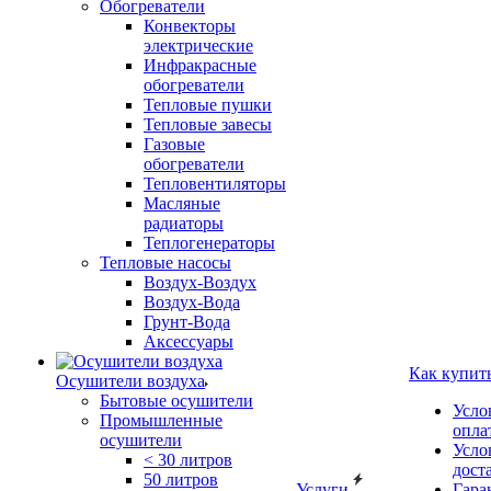
Обогреватели
Конвекторы
электрические
Инфракрасные
обогреватели
Тепловые пушки
Тепловые завесы
Газовые
обогреватели
Тепловентиляторы
Масляные
радиаторы
Теплогенераторы
Тепловые насосы
Воздух-Воздух
Воздух-Вода
Грунт-Вода
Аксессуары
Как купит
Осушители воздуха
Бытовые осушители
Усло
Промышленные
опла
осушители
Усло
< 30 литров
дост
50 литров
Услуги
Гара