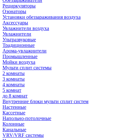
Обеззараживатели
Рециркуляторы
Озонаторы
Установки обеззараживания воздуха
Аксессуары
Увлажнители воздуха
Увлажнители
Ультразвуковые
Традиционные
Арома-увлажнители
Промышленные
Мойки воздуха
Мульти сплит системы
2 комнаты
3 комнаты
4 комнаты
5 комнат
до 8 комнат
Внутренние блоки мульти сплит систем
Настенные
Кассетные
Напольно-потолочные
Колонные
Канальные
VRV/VRF системы