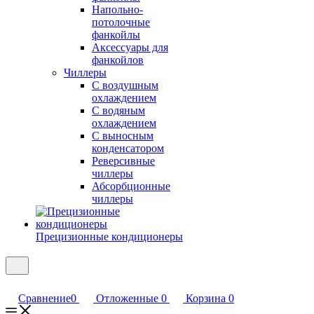
Напольно-
потолочные
фанкойлы
Аксессуары для
фанкойлов
Чиллеры
С воздушным
охлаждением
С водяным
охлаждением
С выносным
конденсатором
Реверсивные
чиллеры
Абсорбционные
чиллеры
Прецизионные кондиционеры
Сравнение
0
Отложенные
0
Корзина
0