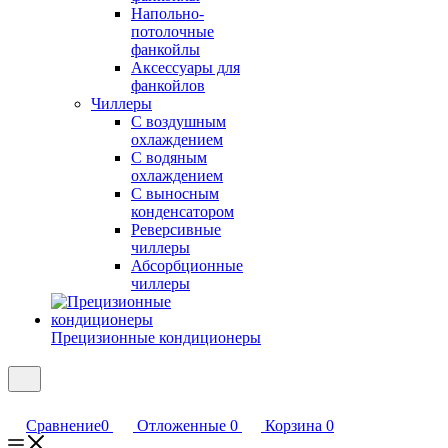
Напольно-
потолочные
фанкойлы
Аксессуары для
фанкойлов
Чиллеры
С воздушным
охлаждением
С водяным
охлаждением
С выносным
конденсатором
Реверсивные
чиллеры
Абсорбционные
чиллеры
Прецизионные кондиционеры
Сравнение
0
Отложенные
0
Корзина
0