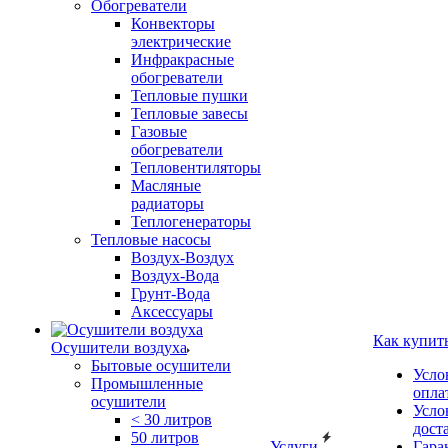
Обогреватели
Конвекторы
электрические
Инфракрасные
обогреватели
Тепловые пушки
Тепловые завесы
Газовые
обогреватели
Тепловентиляторы
Масляные
радиаторы
Теплогенераторы
Тепловые насосы
Воздух-Воздух
Воздух-Вода
Грунт-Вода
Аксессуары
Как купит
Осушители воздуха
Бытовые осушители
Усло
Промышленные
опла
осушители
Усло
< 30 литров
дост
50 литров
Услуги
Гара