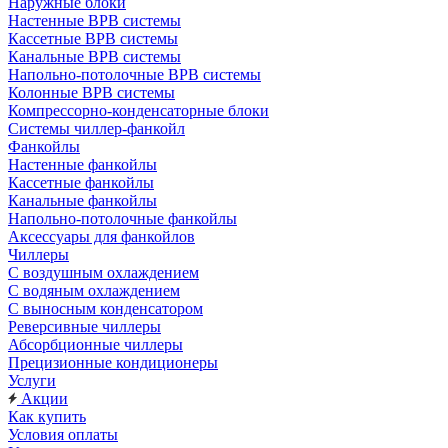
Наружные блоки
Настенные ВРВ системы
Кассетные ВРВ системы
Канальные ВРВ системы
Напольно-потолочные ВРВ системы
Колонные ВРВ системы
Компрессорно-конденсаторные блоки
Системы чиллер-фанкойл
Фанкойлы
Настенные фанкойлы
Кассетные фанкойлы
Канальные фанкойлы
Напольно-потолочные фанкойлы
Аксессуары для фанкойлов
Чиллеры
С воздушным охлаждением
С водяным охлаждением
С выносным конденсатором
Реверсивные чиллеры
Абсорбционные чиллеры
Прецизионные кондиционеры
Услуги
Акции
Как купить
Условия оплаты