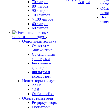
70 литров
Акции
на т
80 литров
Обме
90 литров
возв
100 литров
Вопр
> 100 литров
отве
40 литров
60 литров
Очистители воздуха
Очистители воздуха
Очистка +
Увлажнение
Cо сменными
фильтрами
Без сменных
фильтров
Фильтры и
аксессуары
Ионизаторы воздуха
220 В
12 В
От батарейки
Обеззараживатели
Рециркуляторы
Озонаторы