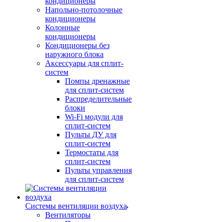
кондиционеры
Напольно-потолочные
кондиционеры
Колонные
кондиционеры
Кондиционеры без
наружного блока
Аксессуары для сплит-
систем
Помпы дренажные
для сплит-систем
Распределительные
блоки
Wi-Fi модули для
сплит-систем
Пульты ДУ для
сплит-систем
Термостаты для
сплит-систем
Пульты управления
для сплит-систем
Системы вентиляции воздуха
Вентиляторы