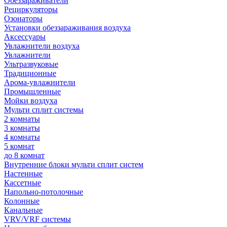
Обеззараживатели
Рециркуляторы
Озонаторы
Установки обеззараживания воздуха
Аксессуары
Увлажнители воздуха
Увлажнители
Ультразвуковые
Традиционные
Арома-увлажнители
Промышленные
Мойки воздуха
Мульти сплит системы
2 комнаты
3 комнаты
4 комнаты
5 комнат
до 8 комнат
Внутренние блоки мульти сплит систем
Настенные
Кассетные
Напольно-потолочные
Колонные
Канальные
VRV/VRF системы