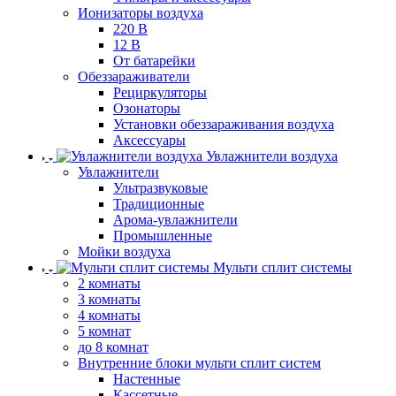
Ионизаторы воздуха
220 В
12 В
От батарейки
Обеззараживатели
Рециркуляторы
Озонаторы
Установки обеззараживания воздуха
Аксессуары
Увлажнители воздуха
Увлажнители
Ультразвуковые
Традиционные
Арома-увлажнители
Промышленные
Мойки воздуха
Мульти сплит системы
2 комнаты
3 комнаты
4 комнаты
5 комнат
до 8 комнат
Внутренние блоки мульти сплит систем
Настенные
Кассетные