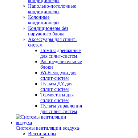
кондиционеры
Напольно-потолочные
кондиционеры
Колонные
кондиционеры
Кондиционеры без
наружного блока
Аксессуары для сплит-
систем
Помпы дренажные
для сплит-систем
Распределительные
блоки
Wi-Fi модули для
сплит-систем
Пульты ДУ для
сплит-систем
Термостаты для
сплит-систем
Пульты управления
для сплит-систем
Системы вентиляции воздуха
Вентиляторы