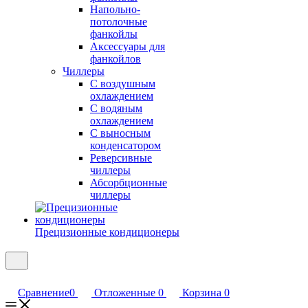
Напольно-
потолочные
фанкойлы
Аксессуары для
фанкойлов
Чиллеры
С воздушным
охлаждением
С водяным
охлаждением
С выносным
конденсатором
Реверсивные
чиллеры
Абсорбционные
чиллеры
Прецизионные кондиционеры
Сравнение
0
Отложенные
0
Корзина
0