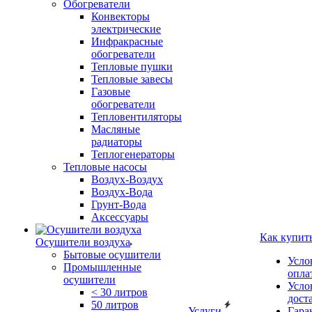
Обогреватели
Конвекторы
электрические
Инфракрасные
обогреватели
Тепловые пушки
Тепловые завесы
Газовые
обогреватели
Тепловентиляторы
Масляные
радиаторы
Теплогенераторы
Тепловые насосы
Воздух-Воздух
Воздух-Вода
Грунт-Вода
Аксессуары
Как купит
Осушители воздуха
Бытовые осушители
Усло
Промышленные
опла
осушители
Усло
< 30 литров
дост
50 литров
Услуги
Гара