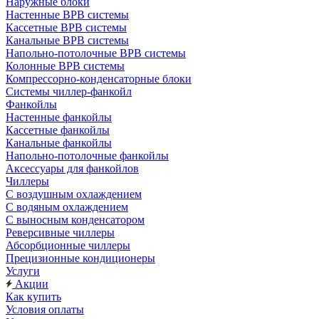
Наружные блоки
Настенные ВРВ системы
Кассетные ВРВ системы
Канальные ВРВ системы
Напольно-потолочные ВРВ системы
Колонные ВРВ системы
Компрессорно-конденсаторные блоки
Системы чиллер-фанкойл
Фанкойлы
Настенные фанкойлы
Кассетные фанкойлы
Канальные фанкойлы
Напольно-потолочные фанкойлы
Аксессуары для фанкойлов
Чиллеры
С воздушным охлаждением
С водяным охлаждением
С выносным конденсатором
Реверсивные чиллеры
Абсорбционные чиллеры
Прецизионные кондиционеры
Услуги
Акции
Как купить
Условия оплаты