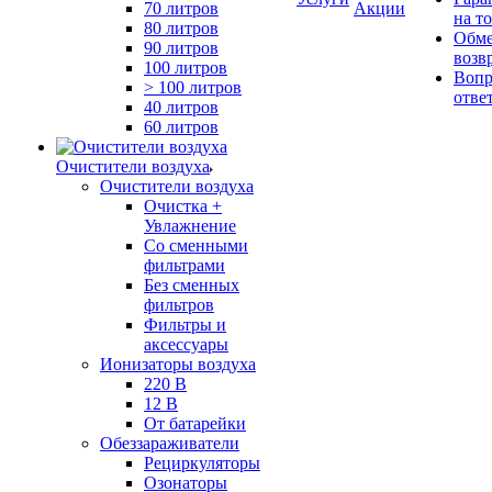
70 литров
Акции
на т
80 литров
Обме
90 литров
возв
100 литров
Вопр
> 100 литров
отве
40 литров
60 литров
Очистители воздуха
Очистители воздуха
Очистка +
Увлажнение
Cо сменными
фильтрами
Без сменных
фильтров
Фильтры и
аксессуары
Ионизаторы воздуха
220 В
12 В
От батарейки
Обеззараживатели
Рециркуляторы
Озонаторы