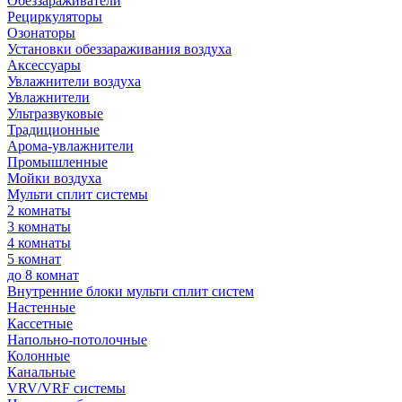
Обеззараживатели
Рециркуляторы
Озонаторы
Установки обеззараживания воздуха
Аксессуары
Увлажнители воздуха
Увлажнители
Ультразвуковые
Традиционные
Арома-увлажнители
Промышленные
Мойки воздуха
Мульти сплит системы
2 комнаты
3 комнаты
4 комнаты
5 комнат
до 8 комнат
Внутренние блоки мульти сплит систем
Настенные
Кассетные
Напольно-потолочные
Колонные
Канальные
VRV/VRF системы