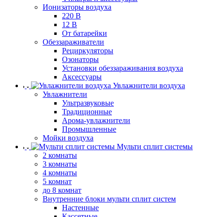
Ионизаторы воздуха
220 В
12 В
От батарейки
Обеззараживатели
Рециркуляторы
Озонаторы
Установки обеззараживания воздуха
Аксессуары
Увлажнители воздуха
Увлажнители
Ультразвуковые
Традиционные
Арома-увлажнители
Промышленные
Мойки воздуха
Мульти сплит системы
2 комнаты
3 комнаты
4 комнаты
5 комнат
до 8 комнат
Внутренние блоки мульти сплит систем
Настенные
Кассетные