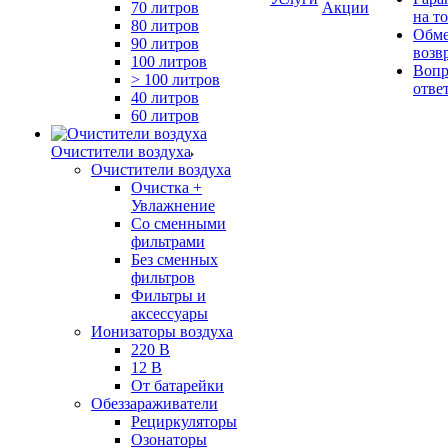
70 литров
Акции
на т
80 литров
Обме
90 литров
возв
100 литров
Вопр
> 100 литров
отве
40 литров
60 литров
Очистители воздуха
Очистители воздуха
Очистка +
Увлажнение
Cо сменными
фильтрами
Без сменных
фильтров
Фильтры и
аксессуары
Ионизаторы воздуха
220 В
12 В
От батарейки
Обеззараживатели
Рециркуляторы
Озонаторы