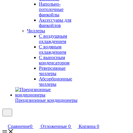
Напольно-
потолочные
фанкойлы
Аксессуары для
фанкойлов
Чиллеры
С воздушным
охлаждением
С водяным
охлаждением
С выносным
конденсатором
Реверсивные
чиллеры
Абсорбционные
чиллеры
Прецизионные кондиционеры
Сравнение
0
Отложенные
0
Корзина
0