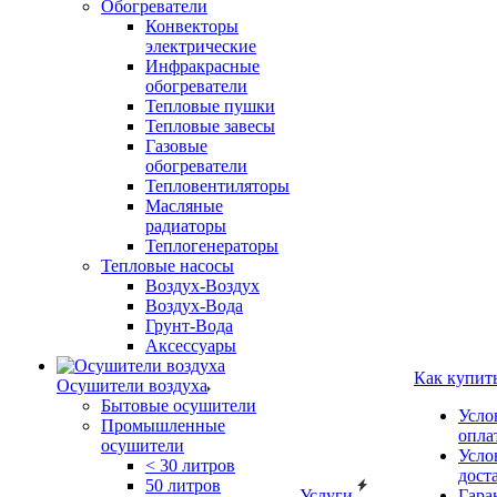
Обогреватели
Конвекторы
электрические
Инфракрасные
обогреватели
Тепловые пушки
Тепловые завесы
Газовые
обогреватели
Тепловентиляторы
Масляные
радиаторы
Теплогенераторы
Тепловые насосы
Воздух-Воздух
Воздух-Вода
Грунт-Вода
Аксессуары
Как купит
Осушители воздуха
Бытовые осушители
Усло
Промышленные
опла
осушители
Усло
< 30 литров
дост
50 литров
Услуги
Гара