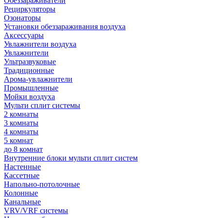
Обеззараживатели
Рециркуляторы
Озонаторы
Установки обеззараживания воздуха
Аксессуары
Увлажнители воздуха
Увлажнители
Ультразвуковые
Традиционные
Арома-увлажнители
Промышленные
Мойки воздуха
Мульти сплит системы
2 комнаты
3 комнаты
4 комнаты
5 комнат
до 8 комнат
Внутренние блоки мульти сплит систем
Настенные
Кассетные
Напольно-потолочные
Колонные
Канальные
VRV/VRF системы