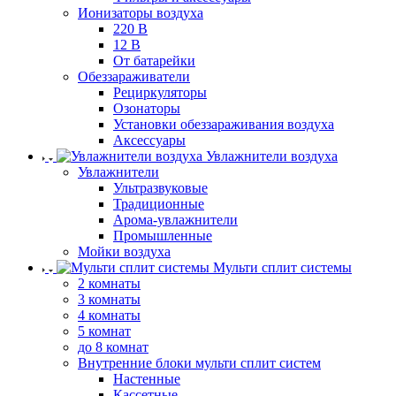
Ионизаторы воздуха
220 В
12 В
От батарейки
Обеззараживатели
Рециркуляторы
Озонаторы
Установки обеззараживания воздуха
Аксессуары
Увлажнители воздуха
Увлажнители
Ультразвуковые
Традиционные
Арома-увлажнители
Промышленные
Мойки воздуха
Мульти сплит системы
2 комнаты
3 комнаты
4 комнаты
5 комнат
до 8 комнат
Внутренние блоки мульти сплит систем
Настенные
Кассетные