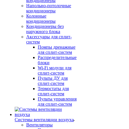
кондиционеры
Напольно-потолочные
кондиционеры
Колонные
кондиционеры
Кондиционеры без
наружного блока
Аксессуары для сплит-
систем
Помпы дренажные
для сплит-систем
Распределительные
блоки
Wi-Fi модули для
сплит-систем
Пульты ДУ для
сплит-систем
Термостаты для
сплит-систем
Пульты управления
для сплит-систем
Системы вентиляции воздуха
Вентиляторы