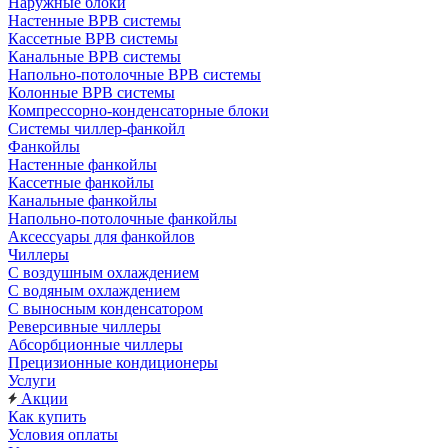
Наружные блоки
Настенные ВРВ системы
Кассетные ВРВ системы
Канальные ВРВ системы
Напольно-потолочные ВРВ системы
Колонные ВРВ системы
Компрессорно-конденсаторные блоки
Системы чиллер-фанкойл
Фанкойлы
Настенные фанкойлы
Кассетные фанкойлы
Канальные фанкойлы
Напольно-потолочные фанкойлы
Аксессуары для фанкойлов
Чиллеры
С воздушным охлаждением
С водяным охлаждением
С выносным конденсатором
Реверсивные чиллеры
Абсорбционные чиллеры
Прецизионные кондиционеры
Услуги
Акции
Как купить
Условия оплаты