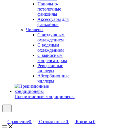
Напольно-
потолочные
фанкойлы
Аксессуары для
фанкойлов
Чиллеры
С воздушным
охлаждением
С водяным
охлаждением
С выносным
конденсатором
Реверсивные
чиллеры
Абсорбционные
чиллеры
Прецизионные кондиционеры
Сравнение
0
Отложенные
0
Корзина
0