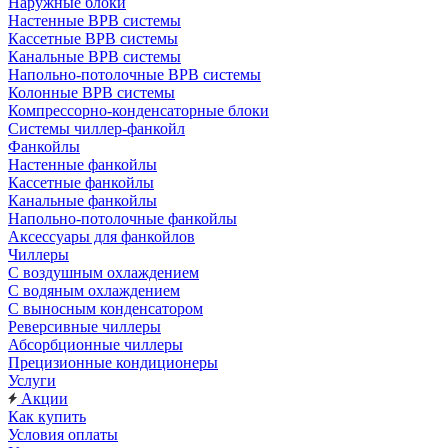
Наружные блоки
Настенные ВРВ системы
Кассетные ВРВ системы
Канальные ВРВ системы
Напольно-потолочные ВРВ системы
Колонные ВРВ системы
Компрессорно-конденсаторные блоки
Системы чиллер-фанкойл
Фанкойлы
Настенные фанкойлы
Кассетные фанкойлы
Канальные фанкойлы
Напольно-потолочные фанкойлы
Аксессуары для фанкойлов
Чиллеры
С воздушным охлаждением
С водяным охлаждением
С выносным конденсатором
Реверсивные чиллеры
Абсорбционные чиллеры
Прецизионные кондиционеры
Услуги
Акции
Как купить
Условия оплаты