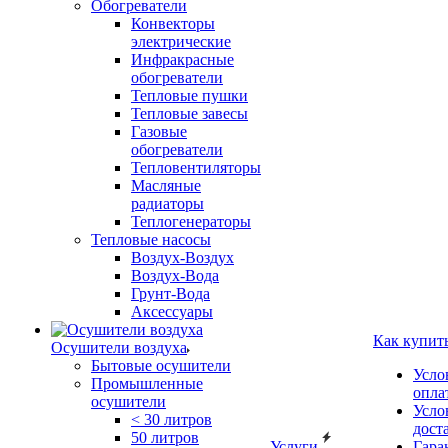
Обогреватели
Конвекторы
электрические
Инфракрасные
обогреватели
Тепловые пушки
Тепловые завесы
Газовые
обогреватели
Тепловентиляторы
Масляные
радиаторы
Теплогенераторы
Тепловые насосы
Воздух-Воздух
Воздух-Вода
Грунт-Вода
Аксессуары
Как купит
Осушители воздуха
Бытовые осушители
Усло
Промышленные
опла
осушители
Усло
< 30 литров
дост
50 литров
Услуги
Гара