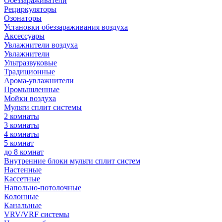
Обеззараживатели
Рециркуляторы
Озонаторы
Установки обеззараживания воздуха
Аксессуары
Увлажнители воздуха
Увлажнители
Ультразвуковые
Традиционные
Арома-увлажнители
Промышленные
Мойки воздуха
Мульти сплит системы
2 комнаты
3 комнаты
4 комнаты
5 комнат
до 8 комнат
Внутренние блоки мульти сплит систем
Настенные
Кассетные
Напольно-потолочные
Колонные
Канальные
VRV/VRF системы