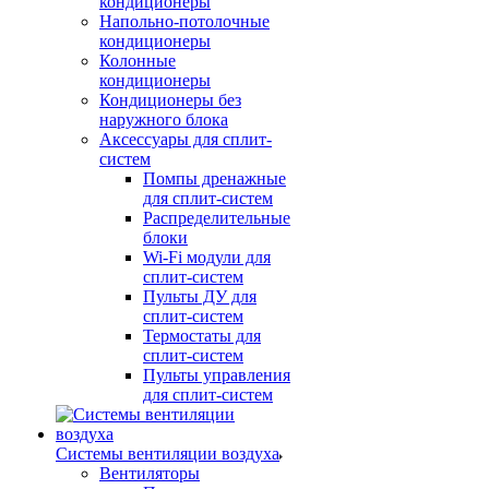
кондиционеры
Напольно-потолочные
кондиционеры
Колонные
кондиционеры
Кондиционеры без
наружного блока
Аксессуары для сплит-
систем
Помпы дренажные
для сплит-систем
Распределительные
блоки
Wi-Fi модули для
сплит-систем
Пульты ДУ для
сплит-систем
Термостаты для
сплит-систем
Пульты управления
для сплит-систем
Системы вентиляции воздуха
Вентиляторы