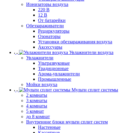
Ионизаторы воздуха
220 В
12 В
От батарейки
Обеззараживатели
Рециркуляторы
Озонаторы
Установки обеззараживания воздуха
Аксессуары
Увлажнители воздуха
Увлажнители
Ультразвуковые
Традиционные
Арома-увлажнители
Промышленные
Мойки воздуха
Мульти сплит системы
2 комнаты
3 комнаты
4 комнаты
5 комнат
до 8 комнат
Внутренние блоки мульти сплит систем
Настенные
Кассетные