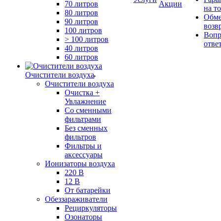
70 литров
Акции
на т
80 литров
Обме
90 литров
возв
100 литров
Вопр
> 100 литров
отве
40 литров
60 литров
Очистители воздуха
Очистители воздуха
Очистка +
Увлажнение
Cо сменными
фильтрами
Без сменных
фильтров
Фильтры и
аксессуары
Ионизаторы воздуха
220 В
12 В
От батарейки
Обеззараживатели
Рециркуляторы
Озонаторы