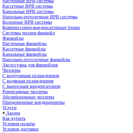
Настенные ВРВ системы
Кассетные ВРВ системы
Канальные ВРВ системы
Напольно-потолочные ВРВ системы
Колонные ВРВ системы
Компрессорно-конденсаторные блоки
Системы чиллер-фанкойл
Фанкойлы
Настенные фанкойлы
Кассетные фанкойлы
Канальные фанкойлы
Напольно-потолочные фанкойлы
Аксессуары для фанкойлов
Чиллеры
С воздушным охлаждением
С водяным охлаждением
С выносным конденсатором
Реверсивные чиллеры
Абсорбционные чиллеры
Прецизионные кондиционеры
Услуги
Акции
Как купить
Условия оплаты
Условия доставки