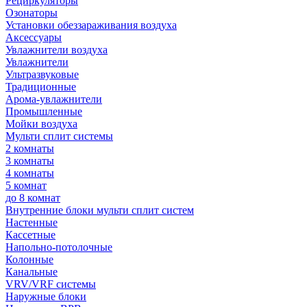
Рециркуляторы
Озонаторы
Установки обеззараживания воздуха
Аксессуары
Увлажнители воздуха
Увлажнители
Ультразвуковые
Традиционные
Арома-увлажнители
Промышленные
Мойки воздуха
Мульти сплит системы
2 комнаты
3 комнаты
4 комнаты
5 комнат
до 8 комнат
Внутренние блоки мульти сплит систем
Настенные
Кассетные
Напольно-потолочные
Колонные
Канальные
VRV/VRF системы
Наружные блоки