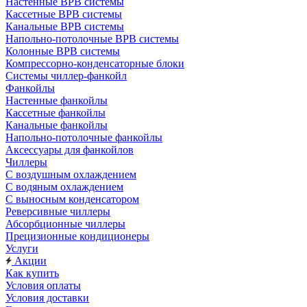
Настенные ВРВ системы
Кассетные ВРВ системы
Канальные ВРВ системы
Напольно-потолочные ВРВ системы
Колонные ВРВ системы
Компрессорно-конденсаторные блоки
Системы чиллер-фанкойл
Фанкойлы
Настенные фанкойлы
Кассетные фанкойлы
Канальные фанкойлы
Напольно-потолочные фанкойлы
Аксессуары для фанкойлов
Чиллеры
С воздушным охлаждением
С водяным охлаждением
С выносным конденсатором
Реверсивные чиллеры
Абсорбционные чиллеры
Прецизионные кондиционеры
Услуги
Акции
Как купить
Условия оплаты
Условия доставки