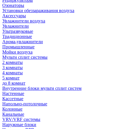
Рециркуляторы
Озонаторы
Установки обеззараживания воздуха
Аксессуары
Увлажнители воздуха
Увлажнители
Ультразвуковые
Традиционные
Арома-увлажнители
Промышленные
Мойки воздуха
Мульти сплит системы
2 комнаты
3 комнаты
4 комнаты
5 комнат
до 8 комнат
Внутренние блоки мульти сплит систем
Настенные
Кассетные
Напольно-потолочные
Колонные
Канальные
VRV/VRF системы
Наружные блоки