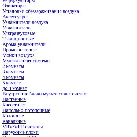
Рециркуляторы
Озонаторы
Установки обеззараживания воздуха
Аксессуары
Увлажнители воздуха
Увлажнители
Ультразвуковые
Традиционные
Арома-увлажнители
Промышленные
Мойки воздуха
Мульти сплит системы
2 комнаты
3 комнаты
4 комнаты
5 комнат
до 8 комнат
Внутренние блоки мульти сплит систем
Настенные
Кассетные
Напольно-потолочные
Колонные
Канальные
VRV/VRF системы
Наружные блоки