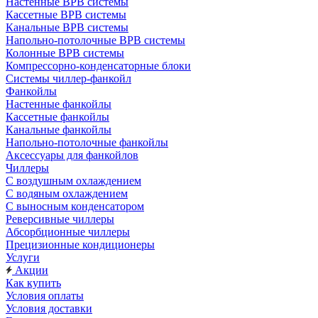
Настенные ВРВ системы
Кассетные ВРВ системы
Канальные ВРВ системы
Напольно-потолочные ВРВ системы
Колонные ВРВ системы
Компрессорно-конденсаторные блоки
Системы чиллер-фанкойл
Фанкойлы
Настенные фанкойлы
Кассетные фанкойлы
Канальные фанкойлы
Напольно-потолочные фанкойлы
Аксессуары для фанкойлов
Чиллеры
С воздушным охлаждением
С водяным охлаждением
С выносным конденсатором
Реверсивные чиллеры
Абсорбционные чиллеры
Прецизионные кондиционеры
Услуги
Акции
Как купить
Условия оплаты
Условия доставки