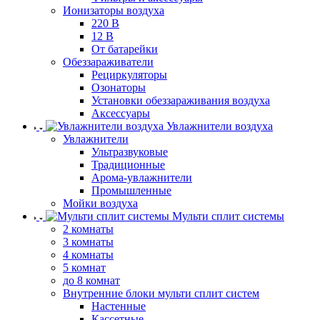
Ионизаторы воздуха
220 В
12 В
От батарейки
Обеззараживатели
Рециркуляторы
Озонаторы
Установки обеззараживания воздуха
Аксессуары
Увлажнители воздуха
Увлажнители
Ультразвуковые
Традиционные
Арома-увлажнители
Промышленные
Мойки воздуха
Мульти сплит системы
2 комнаты
3 комнаты
4 комнаты
5 комнат
до 8 комнат
Внутренние блоки мульти сплит систем
Настенные
Кассетные