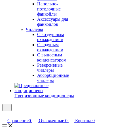
Напольно-
потолочные
фанкойлы
Аксессуары для
фанкойлов
Чиллеры
С воздушным
охлаждением
С водяным
охлаждением
С выносным
конденсатором
Реверсивные
чиллеры
Абсорбционные
чиллеры
Прецизионные кондиционеры
Сравнение
0
Отложенные
0
Корзина
0