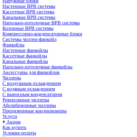
Наружные блоки
Настенные ВРВ системы
Кассетные ВРВ системы
Канальные ВРВ системы
Напольно-потолочные ВРВ системы
Колонные ВРВ системы
Компрессорно-конденсаторные блоки
Системы чиллер-фанкойл
Фанкойлы
Настенные фанкойлы
Кассетные фанкойлы
Канальные фанкойлы
Напольно-потолочные фанкойлы
Аксессуары для фанкойлов
Чиллеры
С воздушным охлаждением
С водяным охлаждением
С выносным конденсатором
Реверсивные чиллеры
Абсорбционные чиллеры
Прецизионные кондиционеры
Услуги
Акции
Как купить
Условия оплаты