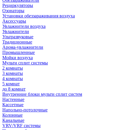
Обеззараживатели
Рециркуляторы
Озонаторы
Установки обеззараживания воздуха
Аксессуары
Увлажнители воздуха
Увлажнители
Ультразвуковые
Традиционные
Арома-увлажнители
Промышленные
Мойки воздуха
Мульти сплит системы
2 комнаты
3 комнаты
4 комнаты
5 комнат
до 8 комнат
Внутренние блоки мульти сплит систем
Настенные
Кассетные
Напольно-потолочные
Колонные
Канальные
VRV/VRF системы