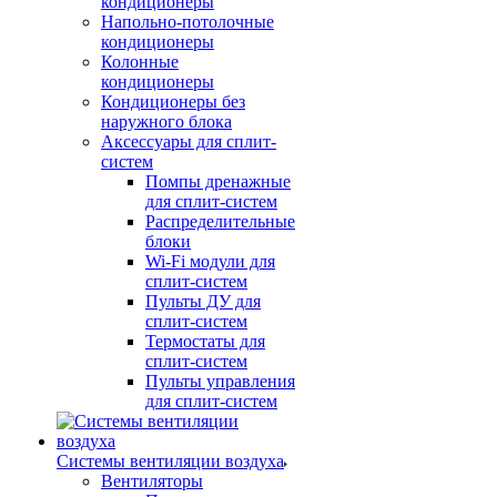
кондиционеры
Напольно-потолочные
кондиционеры
Колонные
кондиционеры
Кондиционеры без
наружного блока
Аксессуары для сплит-
систем
Помпы дренажные
для сплит-систем
Распределительные
блоки
Wi-Fi модули для
сплит-систем
Пульты ДУ для
сплит-систем
Термостаты для
сплит-систем
Пульты управления
для сплит-систем
Системы вентиляции воздуха
Вентиляторы