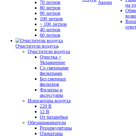
70 литров
Акции
на т
80 литров
Обме
90 литров
возв
100 литров
Вопр
> 100 литров
отве
40 литров
60 литров
Очистители воздуха
Очистители воздуха
Очистка +
Увлажнение
Cо сменными
фильтрами
Без сменных
фильтров
Фильтры и
аксессуары
Ионизаторы воздуха
220 В
12 В
От батарейки
Обеззараживатели
Рециркуляторы
Озонаторы