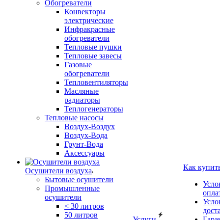
Обогреватели
Конвекторы
электрические
Инфракрасные
обогреватели
Тепловые пушки
Тепловые завесы
Газовые
обогреватели
Тепловентиляторы
Масляные
радиаторы
Теплогенераторы
Тепловые насосы
Воздух-Воздух
Воздух-Вода
Грунт-Вода
Аксессуары
Как купит
Осушители воздуха
Бытовые осушители
Усло
Промышленные
опла
осушители
Усло
< 30 литров
дост
50 литров
Услуги
Гара