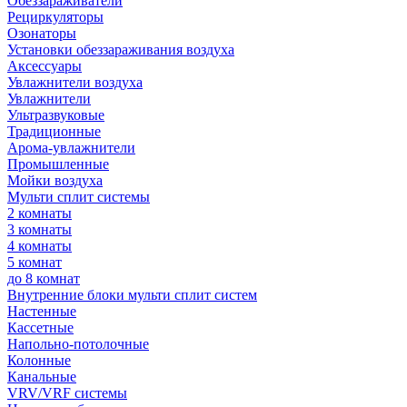
Обеззараживатели
Рециркуляторы
Озонаторы
Установки обеззараживания воздуха
Аксессуары
Увлажнители воздуха
Увлажнители
Ультразвуковые
Традиционные
Арома-увлажнители
Промышленные
Мойки воздуха
Мульти сплит системы
2 комнаты
3 комнаты
4 комнаты
5 комнат
до 8 комнат
Внутренние блоки мульти сплит систем
Настенные
Кассетные
Напольно-потолочные
Колонные
Канальные
VRV/VRF системы