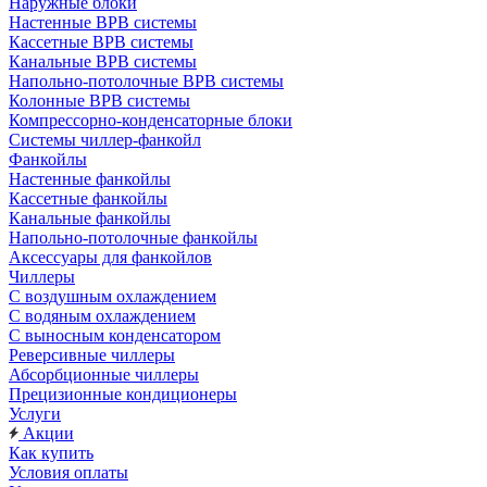
Наружные блоки
Настенные ВРВ системы
Кассетные ВРВ системы
Канальные ВРВ системы
Напольно-потолочные ВРВ системы
Колонные ВРВ системы
Компрессорно-конденсаторные блоки
Системы чиллер-фанкойл
Фанкойлы
Настенные фанкойлы
Кассетные фанкойлы
Канальные фанкойлы
Напольно-потолочные фанкойлы
Аксессуары для фанкойлов
Чиллеры
С воздушным охлаждением
С водяным охлаждением
С выносным конденсатором
Реверсивные чиллеры
Абсорбционные чиллеры
Прецизионные кондиционеры
Услуги
Акции
Как купить
Условия оплаты