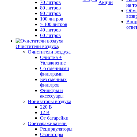
70 литров
Акции
на т
80 литров
Обме
90 литров
возв
100 литров
Вопр
> 100 литров
отве
40 литров
60 литров
Очистители воздуха
Очистители воздуха
Очистка +
Увлажнение
Cо сменными
фильтрами
Без сменных
фильтров
Фильтры и
аксессуары
Ионизаторы воздуха
220 В
12 В
От батарейки
Обеззараживатели
Рециркуляторы
Озонаторы