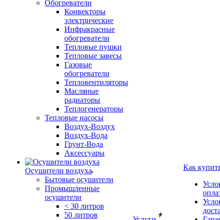
Обогреватели
Конвекторы
электрические
Инфракрасные
обогреватели
Тепловые пушки
Тепловые завесы
Газовые
обогреватели
Тепловентиляторы
Масляные
радиаторы
Теплогенераторы
Тепловые насосы
Воздух-Воздух
Воздух-Вода
Грунт-Вода
Аксессуары
Как купит
Осушители воздуха
Бытовые осушители
Усло
Промышленные
опла
осушители
Усло
< 30 литров
дост
50 литров
Услуги
Гара