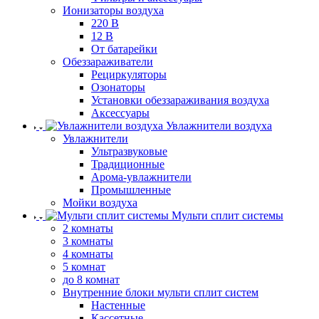
Ионизаторы воздуха
220 В
12 В
От батарейки
Обеззараживатели
Рециркуляторы
Озонаторы
Установки обеззараживания воздуха
Аксессуары
Увлажнители воздуха
Увлажнители
Ультразвуковые
Традиционные
Арома-увлажнители
Промышленные
Мойки воздуха
Мульти сплит системы
2 комнаты
3 комнаты
4 комнаты
5 комнат
до 8 комнат
Внутренние блоки мульти сплит систем
Настенные
Кассетные