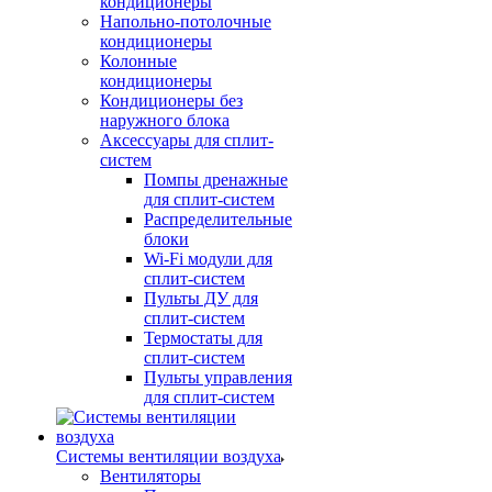
кондиционеры
Напольно-потолочные
кондиционеры
Колонные
кондиционеры
Кондиционеры без
наружного блока
Аксессуары для сплит-
систем
Помпы дренажные
для сплит-систем
Распределительные
блоки
Wi-Fi модули для
сплит-систем
Пульты ДУ для
сплит-систем
Термостаты для
сплит-систем
Пульты управления
для сплит-систем
Системы вентиляции воздуха
Вентиляторы