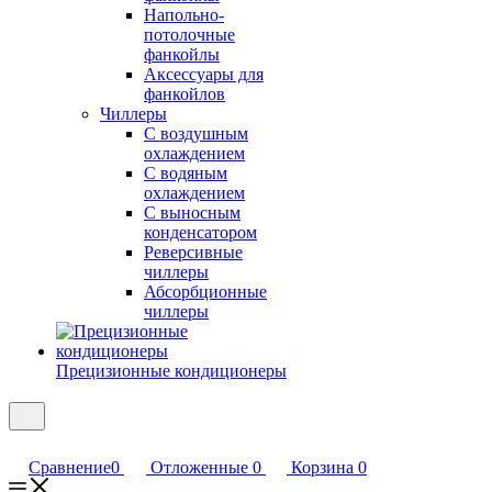
Напольно-
потолочные
фанкойлы
Аксессуары для
фанкойлов
Чиллеры
С воздушным
охлаждением
С водяным
охлаждением
С выносным
конденсатором
Реверсивные
чиллеры
Абсорбционные
чиллеры
Прецизионные кондиционеры
Сравнение
0
Отложенные
0
Корзина
0