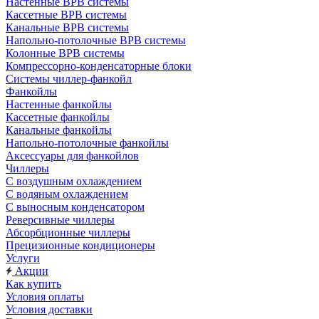
Настенные ВРВ системы
Кассетные ВРВ системы
Канальные ВРВ системы
Напольно-потолочные ВРВ системы
Колонные ВРВ системы
Компрессорно-конденсаторные блоки
Системы чиллер-фанкойл
Фанкойлы
Настенные фанкойлы
Кассетные фанкойлы
Канальные фанкойлы
Напольно-потолочные фанкойлы
Аксессуары для фанкойлов
Чиллеры
С воздушным охлаждением
С водяным охлаждением
С выносным конденсатором
Реверсивные чиллеры
Абсорбционные чиллеры
Прецизионные кондиционеры
Услуги
Акции
Как купить
Условия оплаты
Условия доставки