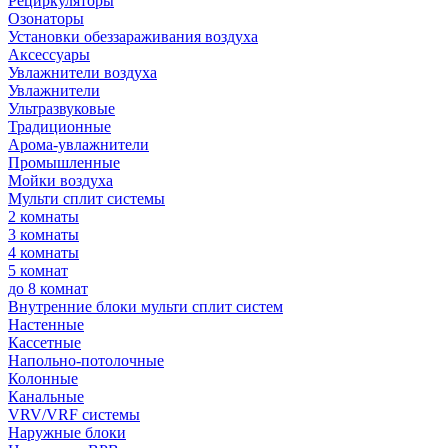
Рециркуляторы
Озонаторы
Установки обеззараживания воздуха
Аксессуары
Увлажнители воздуха
Увлажнители
Ультразвуковые
Традиционные
Арома-увлажнители
Промышленные
Мойки воздуха
Мульти сплит системы
2 комнаты
3 комнаты
4 комнаты
5 комнат
до 8 комнат
Внутренние блоки мульти сплит систем
Настенные
Кассетные
Напольно-потолочные
Колонные
Канальные
VRV/VRF системы
Наружные блоки