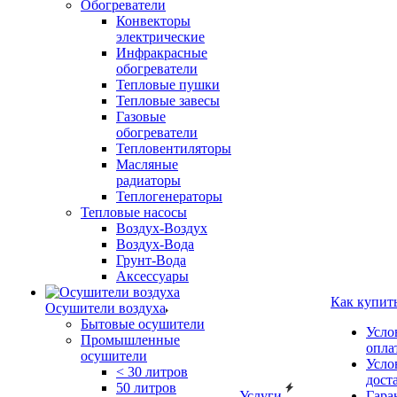
Обогреватели
Конвекторы
электрические
Инфракрасные
обогреватели
Тепловые пушки
Тепловые завесы
Газовые
обогреватели
Тепловентиляторы
Масляные
радиаторы
Теплогенераторы
Тепловые насосы
Воздух-Воздух
Воздух-Вода
Грунт-Вода
Аксессуары
Как купит
Осушители воздуха
Бытовые осушители
Усло
Промышленные
опла
осушители
Усло
< 30 литров
дост
50 литров
Услуги
Гара