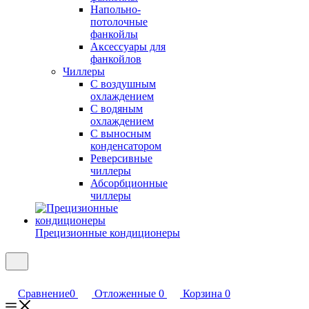
Напольно-
потолочные
фанкойлы
Аксессуары для
фанкойлов
Чиллеры
С воздушным
охлаждением
С водяным
охлаждением
С выносным
конденсатором
Реверсивные
чиллеры
Абсорбционные
чиллеры
Прецизионные кондиционеры
Сравнение
0
Отложенные
0
Корзина
0