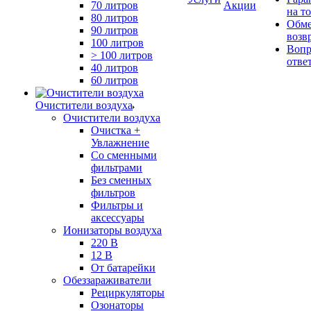
70 литров
Акции
на т
80 литров
Обме
90 литров
возв
100 литров
Вопр
> 100 литров
отве
40 литров
60 литров
Очистители воздуха
Очистители воздуха
Очистка +
Увлажнение
Cо сменными
фильтрами
Без сменных
фильтров
Фильтры и
аксессуары
Ионизаторы воздуха
220 В
12 В
От батарейки
Обеззараживатели
Рециркуляторы
Озонаторы