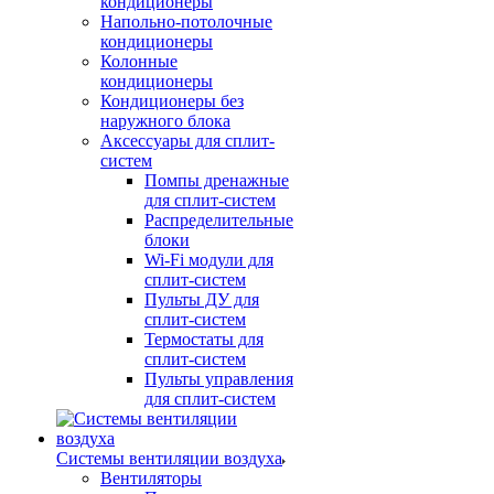
кондиционеры
Напольно-потолочные
кондиционеры
Колонные
кондиционеры
Кондиционеры без
наружного блока
Аксессуары для сплит-
систем
Помпы дренажные
для сплит-систем
Распределительные
блоки
Wi-Fi модули для
сплит-систем
Пульты ДУ для
сплит-систем
Термостаты для
сплит-систем
Пульты управления
для сплит-систем
Системы вентиляции воздуха
Вентиляторы