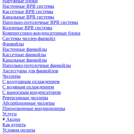
Наружные блоки
Настенные ВРВ системы
Кассетные ВРВ системы
Канальные ВРВ системы
Напольно-потолочные ВРВ системы
Колонные ВРВ системы
Компрессорно-конденсаторные блоки
Системы чиллер-фанкойл
Фанкойлы
Настенные фанкойлы
Кассетные фанкойлы
Канальные фанкойлы
Напольно-потолочные фанкойлы
Аксессуары для фанкойлов
Чиллеры
С воздушным охлаждением
С водяным охлаждением
С выносным конденсатором
Реверсивные чиллеры
Абсорбционные чиллеры
Прецизионные кондиционеры
Услуги
Акции
Как купить
Условия оплаты