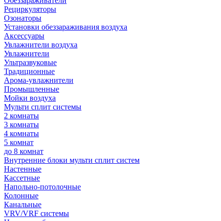
Обеззараживатели
Рециркуляторы
Озонаторы
Установки обеззараживания воздуха
Аксессуары
Увлажнители воздуха
Увлажнители
Ультразвуковые
Традиционные
Арома-увлажнители
Промышленные
Мойки воздуха
Мульти сплит системы
2 комнаты
3 комнаты
4 комнаты
5 комнат
до 8 комнат
Внутренние блоки мульти сплит систем
Настенные
Кассетные
Напольно-потолочные
Колонные
Канальные
VRV/VRF системы