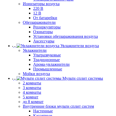
Ионизаторы воздуха
220 В
12 В
От батарейки
Обеззараживатели
Рециркуляторы
Озонаторы
Установки обеззараживания воздуха
Аксессуары
Увлажнители воздуха
Увлажнители
Ультразвуковые
Традиционные
Арома-увлажнители
Промышленные
Мойки воздуха
Мульти сплит системы
2 комнаты
3 комнаты
4 комнаты
5 комнат
до 8 комнат
Внутренние блоки мульти сплит систем
Настенные
Кассетные