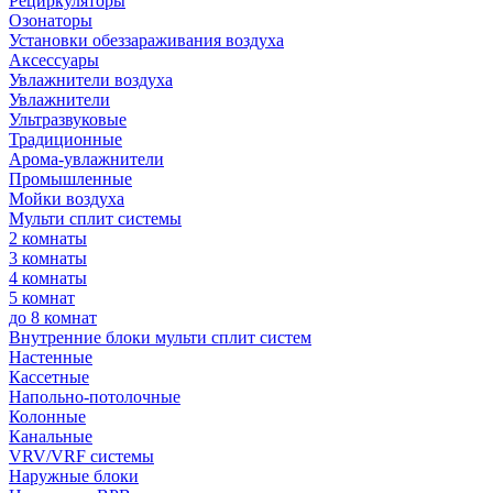
Рециркуляторы
Озонаторы
Установки обеззараживания воздуха
Аксессуары
Увлажнители воздуха
Увлажнители
Ультразвуковые
Традиционные
Арома-увлажнители
Промышленные
Мойки воздуха
Мульти сплит системы
2 комнаты
3 комнаты
4 комнаты
5 комнат
до 8 комнат
Внутренние блоки мульти сплит систем
Настенные
Кассетные
Напольно-потолочные
Колонные
Канальные
VRV/VRF системы
Наружные блоки