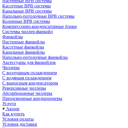
Настенные ВРВ системы
Кассетные ВРВ системы
Канальные ВРВ системы
Напольно-потолочные ВРВ системы
Колонные ВРВ системы
Компрессорно-конденсаторные блоки
Системы чиллер-фанкойл
Фанкойлы
Настенные фанкойлы
Кассетные фанкойлы
Канальные фанкойлы
Напольно-потолочные фанкойлы
Аксессуары для фанкойлов
Чиллеры
С воздушным охлаждением
С водяным охлаждением
С выносным конденсатором
Реверсивные чиллеры
Абсорбционные чиллеры
Прецизионные кондиционеры
Услуги
Акции
Как купить
Условия оплаты
Условия доставки