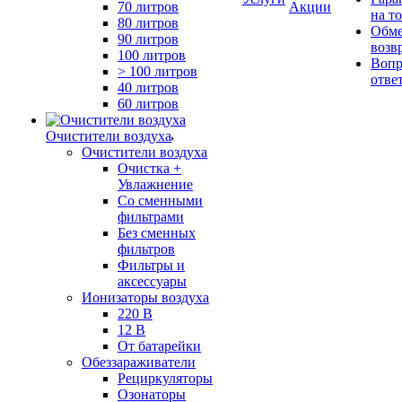
70 литров
Акции
на т
80 литров
Обме
90 литров
возв
100 литров
Вопр
> 100 литров
отве
40 литров
60 литров
Очистители воздуха
Очистители воздуха
Очистка +
Увлажнение
Cо сменными
фильтрами
Без сменных
фильтров
Фильтры и
аксессуары
Ионизаторы воздуха
220 В
12 В
От батарейки
Обеззараживатели
Рециркуляторы
Озонаторы