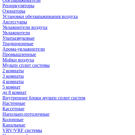
Обеззараживатели
Рециркуляторы
Озонаторы
Установки обеззараживания воздуха
Аксессуары
Увлажнители воздуха
Увлажнители
Ультразвуковые
Традиционные
Арома-увлажнители
Промышленные
Мойки воздуха
Мульти сплит системы
2 комнаты
3 комнаты
4 комнаты
5 комнат
до 8 комнат
Внутренние блоки мульти сплит систем
Настенные
Кассетные
Напольно-потолочные
Колонные
Канальные
VRV/VRF системы