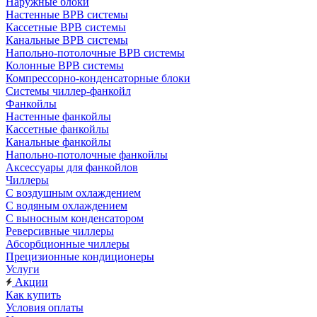
Наружные блоки
Настенные ВРВ системы
Кассетные ВРВ системы
Канальные ВРВ системы
Напольно-потолочные ВРВ системы
Колонные ВРВ системы
Компрессорно-конденсаторные блоки
Системы чиллер-фанкойл
Фанкойлы
Настенные фанкойлы
Кассетные фанкойлы
Канальные фанкойлы
Напольно-потолочные фанкойлы
Аксессуары для фанкойлов
Чиллеры
С воздушным охлаждением
С водяным охлаждением
С выносным конденсатором
Реверсивные чиллеры
Абсорбционные чиллеры
Прецизионные кондиционеры
Услуги
Акции
Как купить
Условия оплаты