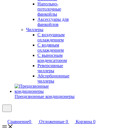
Напольно-
потолочные
фанкойлы
Аксессуары для
фанкойлов
Чиллеры
С воздушным
охлаждением
С водяным
охлаждением
С выносным
конденсатором
Реверсивные
чиллеры
Абсорбционные
чиллеры
Прецизионные кондиционеры
Сравнение
0
Отложенные
0
Корзина
0