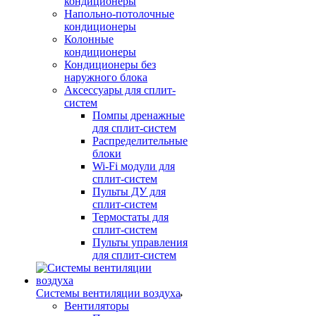
кондиционеры
Напольно-потолочные
кондиционеры
Колонные
кондиционеры
Кондиционеры без
наружного блока
Аксессуары для сплит-
систем
Помпы дренажные
для сплит-систем
Распределительные
блоки
Wi-Fi модули для
сплит-систем
Пульты ДУ для
сплит-систем
Термостаты для
сплит-систем
Пульты управления
для сплит-систем
Системы вентиляции воздуха
Вентиляторы