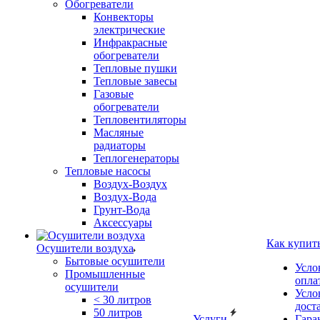
Обогреватели
Конвекторы
электрические
Инфракрасные
обогреватели
Тепловые пушки
Тепловые завесы
Газовые
обогреватели
Тепловентиляторы
Масляные
радиаторы
Теплогенераторы
Тепловые насосы
Воздух-Воздух
Воздух-Вода
Грунт-Вода
Аксессуары
Как купит
Осушители воздуха
Бытовые осушители
Усло
Промышленные
опла
осушители
Усло
< 30 литров
дост
50 литров
Услуги
Гара