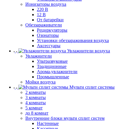
Ионизаторы воздуха
220 В
12 В
От батарейки
Обеззараживатели
Рециркуляторы
Озонаторы
Установки обеззараживания воздуха
Аксессуары
Увлажнители воздуха
Увлажнители
Ультразвуковые
Традиционные
Арома-увлажнители
Промышленные
Мойки воздуха
Мульти сплит системы
2 комнаты
3 комнаты
4 комнаты
5 комнат
до 8 комнат
Внутренние блоки мульти сплит систем
Настенные
Кассетные