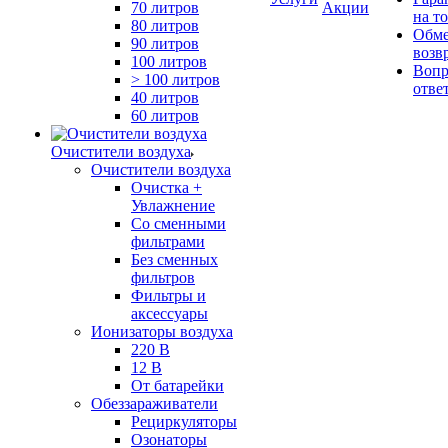
70 литров
Акции
на т
80 литров
Обме
90 литров
возв
100 литров
Вопр
> 100 литров
отве
40 литров
60 литров
Очистители воздуха
Очистители воздуха
Очистка +
Увлажнение
Cо сменными
фильтрами
Без сменных
фильтров
Фильтры и
аксессуары
Ионизаторы воздуха
220 В
12 В
От батарейки
Обеззараживатели
Рециркуляторы
Озонаторы