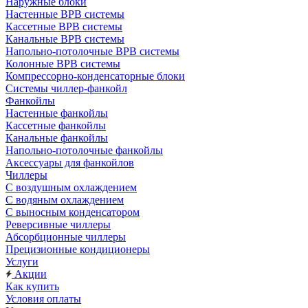
Наружные блоки
Настенные ВРВ системы
Кассетные ВРВ системы
Канальные ВРВ системы
Напольно-потолочные ВРВ системы
Колонные ВРВ системы
Компрессорно-конденсаторные блоки
Системы чиллер-фанкойл
Фанкойлы
Настенные фанкойлы
Кассетные фанкойлы
Канальные фанкойлы
Напольно-потолочные фанкойлы
Аксессуары для фанкойлов
Чиллеры
С воздушным охлаждением
С водяным охлаждением
С выносным конденсатором
Реверсивные чиллеры
Абсорбционные чиллеры
Прецизионные кондиционеры
Услуги
Акции
Как купить
Условия оплаты