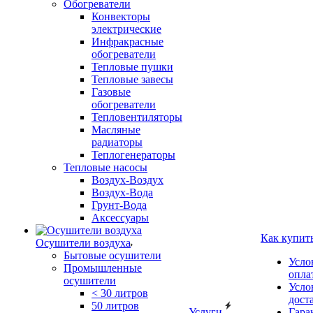
Обогреватели
Конвекторы
электрические
Инфракрасные
обогреватели
Тепловые пушки
Тепловые завесы
Газовые
обогреватели
Тепловентиляторы
Масляные
радиаторы
Теплогенераторы
Тепловые насосы
Воздух-Воздух
Воздух-Вода
Грунт-Вода
Аксессуары
Как купит
Осушители воздуха
Бытовые осушители
Усло
Промышленные
опла
осушители
Усло
< 30 литров
дост
50 литров
Услуги
Гара