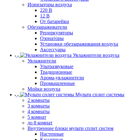
Ионизаторы воздуха
220 В
12 В
От батарейки
Обеззараживатели
Рециркуляторы
Озонаторы
Установки обеззараживания воздуха
Аксессуары
Увлажнители воздуха
Увлажнители
Ультразвуковые
Традиционные
Арома-увлажнители
Промышленные
Мойки воздуха
Мульти сплит системы
2 комнаты
3 комнаты
4 комнаты
5 комнат
до 8 комнат
Внутренние блоки мульти сплит систем
Настенные
Кассетные