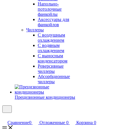
Напольно-
потолочные
фанкойлы
Аксессуары для
фанкойлов
Чиллеры
С воздушным
охлаждением
С водяным
охлаждением
С выносным
конденсатором
Реверсивные
чиллеры
Абсорбционные
чиллеры
Прецизионные кондиционеры
Сравнение
0
Отложенные
0
Корзина
0