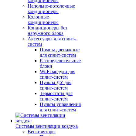
кондиционеры
Напольно-потолочные
кондиционеры
Колонные
кондиционеры
Кондиционеры без
наружного блока
Аксессуары для сплит-
систем
Помпы дренажные
для сплит-систем
Распределительные
блоки
Wi-Fi модули для
сплит-систем
Пульты ДУ для
сплит-систем
Термостаты для
сплит-систем
Пульты управления
для сплит-систем
Системы вентиляции воздуха
Вентиляторы