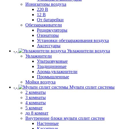
Ионизаторы воздуха
220 В
12 В
От батарейки
Обеззараживатели
Рециркуляторы
Озонаторы
Установки обеззараживания воздуха
Аксессуары
Увлажнители воздуха
Увлажнители
Ультразвуковые
Традиционные
Арома-увлажнители
Промышленные
Мойки воздуха
Мульти сплит системы
2 комнаты
3 комнаты
4 комнаты
5 комнат
до 8 комнат
Внутренние блоки мульти сплит систем
Настенные
Кассетные