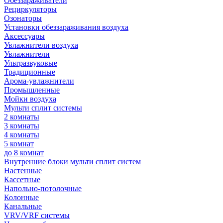
Обеззараживатели
Рециркуляторы
Озонаторы
Установки обеззараживания воздуха
Аксессуары
Увлажнители воздуха
Увлажнители
Ультразвуковые
Традиционные
Арома-увлажнители
Промышленные
Мойки воздуха
Мульти сплит системы
2 комнаты
3 комнаты
4 комнаты
5 комнат
до 8 комнат
Внутренние блоки мульти сплит систем
Настенные
Кассетные
Напольно-потолочные
Колонные
Канальные
VRV/VRF системы