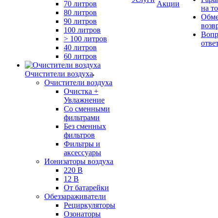
70 литров
Акции
на т
80 литров
Обме
90 литров
возв
100 литров
Вопр
> 100 литров
отве
40 литров
60 литров
Очистители воздуха
Очистители воздуха
Очистка +
Увлажнение
Cо сменными
фильтрами
Без сменных
фильтров
Фильтры и
аксессуары
Ионизаторы воздуха
220 В
12 В
От батарейки
Обеззараживатели
Рециркуляторы
Озонаторы