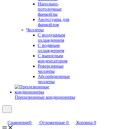
Напольно-
потолочные
фанкойлы
Аксессуары для
фанкойлов
Чиллеры
С воздушным
охлаждением
С водяным
охлаждением
С выносным
конденсатором
Реверсивные
чиллеры
Абсорбционные
чиллеры
Прецизионные кондиционеры
Сравнение
0
Отложенные
0
Корзина
0