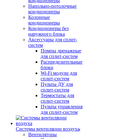
кондиционеры
Напольно-потолочные
кондиционеры
Колонные
кондиционеры
Кондиционеры без
наружного блока
Аксессуары для сплит-
систем
Помпы дренажные
для сплит-систем
Распределительные
блоки
Wi-Fi модули для
сплит-систем
Пульты ДУ для
сплит-систем
Термостаты для
сплит-систем
Пульты управления
для сплит-систем
Системы вентиляции воздуха
Вентиляторы