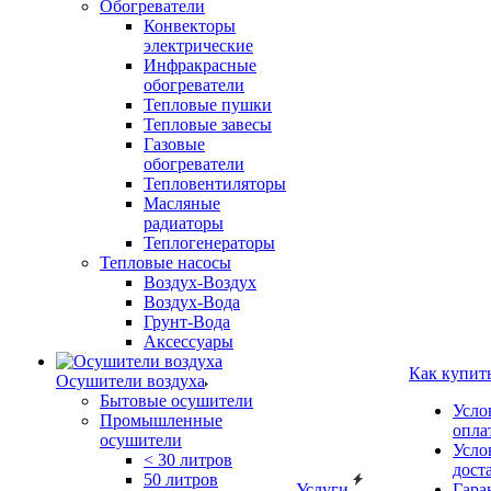
Обогреватели
Конвекторы
электрические
Инфракрасные
обогреватели
Тепловые пушки
Тепловые завесы
Газовые
обогреватели
Тепловентиляторы
Масляные
радиаторы
Теплогенераторы
Тепловые насосы
Воздух-Воздух
Воздух-Вода
Грунт-Вода
Аксессуары
Как купит
Осушители воздуха
Бытовые осушители
Усло
Промышленные
опла
осушители
Усло
< 30 литров
дост
50 литров
Услуги
Гара