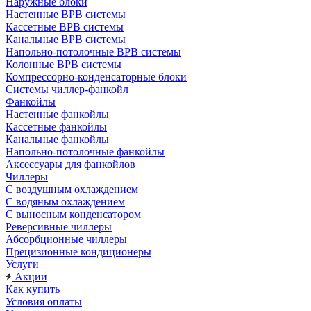
Наружные блоки
Настенные ВРВ системы
Кассетные ВРВ системы
Канальные ВРВ системы
Напольно-потолочные ВРВ системы
Колонные ВРВ системы
Компрессорно-конденсаторные блоки
Системы чиллер-фанкойл
Фанкойлы
Настенные фанкойлы
Кассетные фанкойлы
Канальные фанкойлы
Напольно-потолочные фанкойлы
Аксессуары для фанкойлов
Чиллеры
С воздушным охлаждением
С водяным охлаждением
С выносным конденсатором
Реверсивные чиллеры
Абсорбционные чиллеры
Прецизионные кондиционеры
Услуги
Акции
Как купить
Условия оплаты