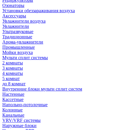
Рециркуляторы
Озонаторы
Установки обеззараживания воздуха
Аксессуары
Увлажнители воздуха
Увлажнители
Ультразвуковые
Традиционные
Арома-увлажнители
Промышленные
Мойки воздуха
Мульти сплит системы
2 комнаты
3 комнаты
4 комнаты
5 комнат
до 8 комнат
Внутренние блоки мульти сплит систем
Настенные
Кассетные
Напольно-потолочные
Колонные
Канальные
VRV/VRF системы
Наружные блоки