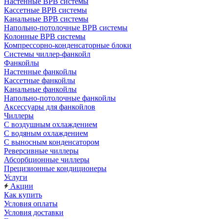
Настенные ВРВ системы
Кассетные ВРВ системы
Канальные ВРВ системы
Напольно-потолочные ВРВ системы
Колонные ВРВ системы
Компрессорно-конденсаторные блоки
Системы чиллер-фанкойл
Фанкойлы
Настенные фанкойлы
Кассетные фанкойлы
Канальные фанкойлы
Напольно-потолочные фанкойлы
Аксессуары для фанкойлов
Чиллеры
С воздушным охлаждением
С водяным охлаждением
С выносным конденсатором
Реверсивные чиллеры
Абсорбционные чиллеры
Прецизионные кондиционеры
Услуги
Акции
Как купить
Условия оплаты
Условия доставки