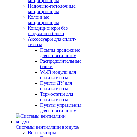
кондиционеры
Напольно-потолочные
кондиционеры
Колонные
кондиционеры
Кондиционеры без
наружного блока
Аксессуары для сплит-
систем
Помпы дренажные
для сплит-систем
Распределительные
блоки
Wi-Fi модули для
сплит-систем
Пульты ДУ для
сплит-систем
Термостаты для
сплит-систем
Пульты управления
для сплит-систем
Системы вентиляции воздуха
Вентиляторы