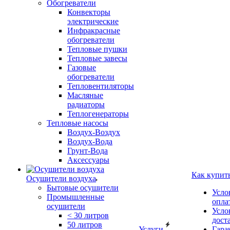
Обогреватели
Конвекторы
электрические
Инфракрасные
обогреватели
Тепловые пушки
Тепловые завесы
Газовые
обогреватели
Тепловентиляторы
Масляные
радиаторы
Теплогенераторы
Тепловые насосы
Воздух-Воздух
Воздух-Вода
Грунт-Вода
Аксессуары
Как купит
Осушители воздуха
Бытовые осушители
Усло
Промышленные
опла
осушители
Усло
< 30 литров
дост
50 литров
Услуги
Гара