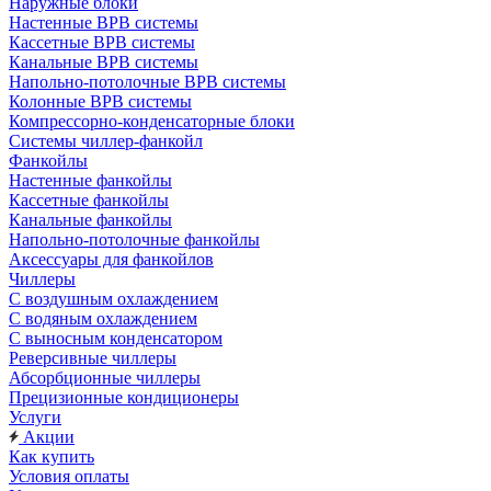
Наружные блоки
Настенные ВРВ системы
Кассетные ВРВ системы
Канальные ВРВ системы
Напольно-потолочные ВРВ системы
Колонные ВРВ системы
Компрессорно-конденсаторные блоки
Системы чиллер-фанкойл
Фанкойлы
Настенные фанкойлы
Кассетные фанкойлы
Канальные фанкойлы
Напольно-потолочные фанкойлы
Аксессуары для фанкойлов
Чиллеры
С воздушным охлаждением
С водяным охлаждением
С выносным конденсатором
Реверсивные чиллеры
Абсорбционные чиллеры
Прецизионные кондиционеры
Услуги
Акции
Как купить
Условия оплаты