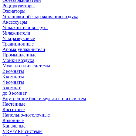
Обеззараживатели
Рециркуляторы
Озонаторы
Установки обеззараживания воздуха
Аксессуары
Увлажнители воздуха
Увлажнители
Ультразвуковые
Традиционные
Арома-увлажнители
Промышленные
Мойки воздуха
Мульти сплит системы
2 комнаты
3 комнаты
4 комнаты
5 комнат
до 8 комнат
Внутренние блоки мульти сплит систем
Настенные
Кассетные
Напольно-потолочные
Колонные
Канальные
VRV/VRF системы