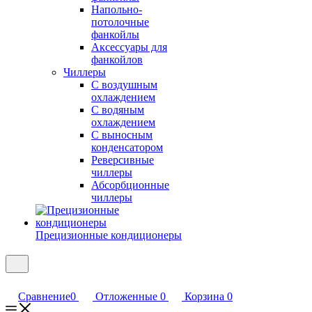
Напольно-
потолочные
фанкойлы
Аксессуары для
фанкойлов
Чиллеры
С воздушным
охлаждением
С водяным
охлаждением
С выносным
конденсатором
Реверсивные
чиллеры
Абсорбционные
чиллеры
Прецизионные кондиционеры
Сравнение
0
Отложенные
0
Корзина
0