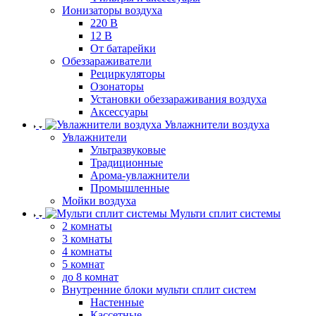
Ионизаторы воздуха
220 В
12 В
От батарейки
Обеззараживатели
Рециркуляторы
Озонаторы
Установки обеззараживания воздуха
Аксессуары
Увлажнители воздуха
Увлажнители
Ультразвуковые
Традиционные
Арома-увлажнители
Промышленные
Мойки воздуха
Мульти сплит системы
2 комнаты
3 комнаты
4 комнаты
5 комнат
до 8 комнат
Внутренние блоки мульти сплит систем
Настенные
Кассетные