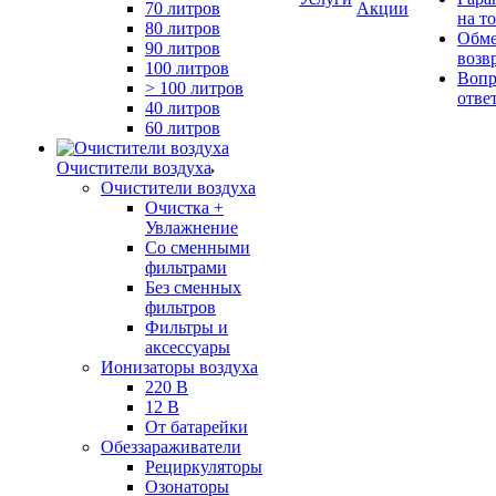
70 литров
Акции
на т
80 литров
Обме
90 литров
возв
100 литров
Вопр
> 100 литров
отве
40 литров
60 литров
Очистители воздуха
Очистители воздуха
Очистка +
Увлажнение
Cо сменными
фильтрами
Без сменных
фильтров
Фильтры и
аксессуары
Ионизаторы воздуха
220 В
12 В
От батарейки
Обеззараживатели
Рециркуляторы
Озонаторы