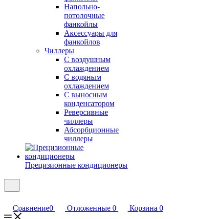
Напольно-
потолочные
фанкойлы
Аксессуары для
фанкойлов
Чиллеры
С воздушным
охлаждением
С водяным
охлаждением
С выносным
конденсатором
Реверсивные
чиллеры
Абсорбционные
чиллеры
Прецизионные кондиционеры
Сравнение
0
Отложенные
0
Корзина
0