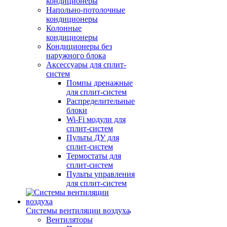
кондиционеры
Напольно-потолочные
кондиционеры
Колонные
кондиционеры
Кондиционеры без
наружного блока
Аксессуары для сплит-
систем
Помпы дренажные
для сплит-систем
Распределительные
блоки
Wi-Fi модули для
сплит-систем
Пульты ДУ для
сплит-систем
Термостаты для
сплит-систем
Пульты управления
для сплит-систем
Системы вентиляции воздуха
Вентиляторы