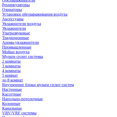
Обеззараживатели
Рециркуляторы
Озонаторы
Установки обеззараживания воздуха
Аксессуары
Увлажнители воздуха
Увлажнители
Ультразвуковые
Традиционные
Арома-увлажнители
Промышленные
Мойки воздуха
Мульти сплит системы
2 комнаты
3 комнаты
4 комнаты
5 комнат
до 8 комнат
Внутренние блоки мульти сплит систем
Настенные
Кассетные
Напольно-потолочные
Колонные
Канальные
VRV/VRF системы