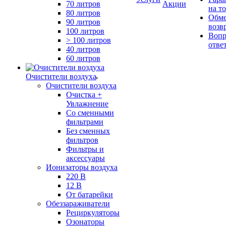
70 литров
Акции
на т
80 литров
Обме
90 литров
возв
100 литров
Вопр
> 100 литров
отве
40 литров
60 литров
Очистители воздуха
Очистители воздуха
Очистка +
Увлажнение
Cо сменными
фильтрами
Без сменных
фильтров
Фильтры и
аксессуары
Ионизаторы воздуха
220 В
12 В
От батарейки
Обеззараживатели
Рециркуляторы
Озонаторы