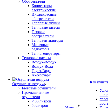
Обогреватели
Конвекторы
электрические
Инфракрасные
обогреватели
Тепловые пушки
Тепловые завесы
Газовые
обогреватели
Тепловентиляторы
Масляные
радиаторы
Теплогенераторы
Тепловые насосы
Воздух-Воздух
Воздух-Вода
Грунт-Вода
Аксессуары
Как купит
Осушители воздуха
Бытовые осушители
Усло
Промышленные
опла
осушители
Усло
< 30 литров
дост
50 литров
Услуги
Гара