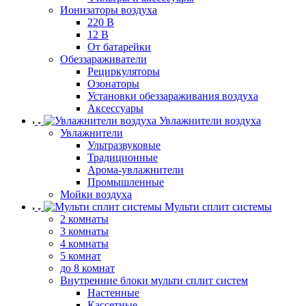
Ионизаторы воздуха
220 В
12 В
От батарейки
Обеззараживатели
Рециркуляторы
Озонаторы
Установки обеззараживания воздуха
Аксессуары
Увлажнители воздуха
Увлажнители
Ультразвуковые
Традиционные
Арома-увлажнители
Промышленные
Мойки воздуха
Мульти сплит системы
2 комнаты
3 комнаты
4 комнаты
5 комнат
до 8 комнат
Внутренние блоки мульти сплит систем
Настенные
Кассетные