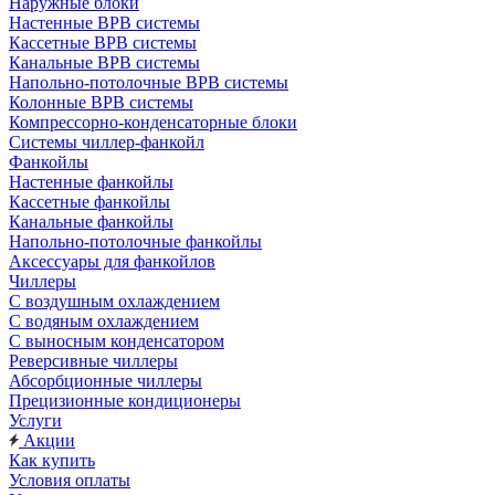
Наружные блоки
Настенные ВРВ системы
Кассетные ВРВ системы
Канальные ВРВ системы
Напольно-потолочные ВРВ системы
Колонные ВРВ системы
Компрессорно-конденсаторные блоки
Системы чиллер-фанкойл
Фанкойлы
Настенные фанкойлы
Кассетные фанкойлы
Канальные фанкойлы
Напольно-потолочные фанкойлы
Аксессуары для фанкойлов
Чиллеры
С воздушным охлаждением
С водяным охлаждением
С выносным конденсатором
Реверсивные чиллеры
Абсорбционные чиллеры
Прецизионные кондиционеры
Услуги
Акции
Как купить
Условия оплаты