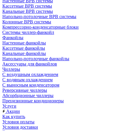
Настенные ВРВ системы
Кассетные ВРВ системы
Канальные ВРВ системы
Напольно-потолочные ВРВ системы
Колонные ВРВ системы
Компрессорно-конденсаторные блоки
Системы чиллер-фанкойл
Фанкойлы
Настенные фанкойлы
Кассетные фанкойлы
Канальные фанкойлы
Напольно-потолочные фанкойлы
Аксессуары для фанкойлов
Чиллеры
С воздушным охлаждением
С водяным охлаждением
С выносным конденсатором
Реверсивные чиллеры
Абсорбционные чиллеры
Прецизионные кондиционеры
Услуги
Акции
Как купить
Условия оплаты
Условия доставки