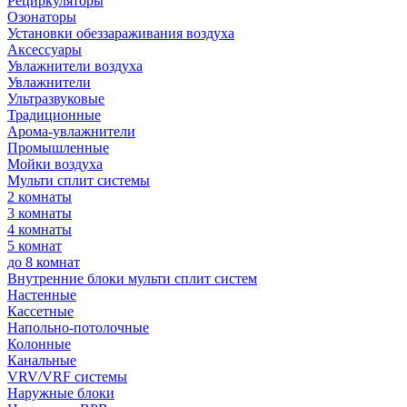
Рециркуляторы
Озонаторы
Установки обеззараживания воздуха
Аксессуары
Увлажнители воздуха
Увлажнители
Ультразвуковые
Традиционные
Арома-увлажнители
Промышленные
Мойки воздуха
Мульти сплит системы
2 комнаты
3 комнаты
4 комнаты
5 комнат
до 8 комнат
Внутренние блоки мульти сплит систем
Настенные
Кассетные
Напольно-потолочные
Колонные
Канальные
VRV/VRF системы
Наружные блоки