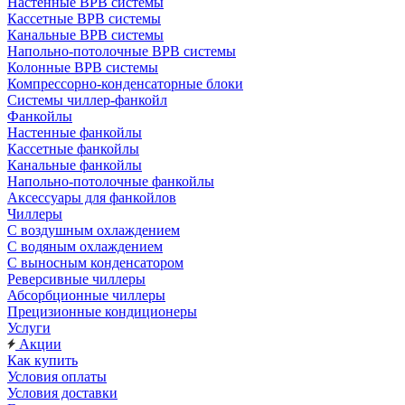
Настенные ВРВ системы
Кассетные ВРВ системы
Канальные ВРВ системы
Напольно-потолочные ВРВ системы
Колонные ВРВ системы
Компрессорно-конденсаторные блоки
Системы чиллер-фанкойл
Фанкойлы
Настенные фанкойлы
Кассетные фанкойлы
Канальные фанкойлы
Напольно-потолочные фанкойлы
Аксессуары для фанкойлов
Чиллеры
С воздушным охлаждением
С водяным охлаждением
С выносным конденсатором
Реверсивные чиллеры
Абсорбционные чиллеры
Прецизионные кондиционеры
Услуги
Акции
Как купить
Условия оплаты
Условия доставки