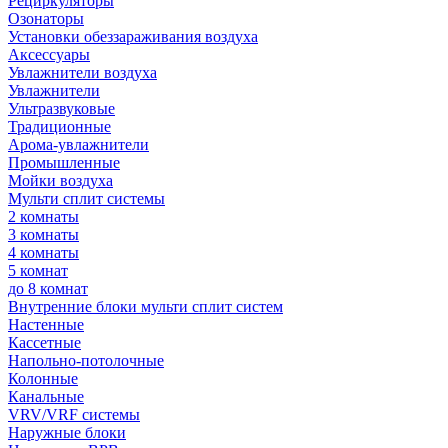
Рециркуляторы
Озонаторы
Установки обеззараживания воздуха
Аксессуары
Увлажнители воздуха
Увлажнители
Ультразвуковые
Традиционные
Арома-увлажнители
Промышленные
Мойки воздуха
Мульти сплит системы
2 комнаты
3 комнаты
4 комнаты
5 комнат
до 8 комнат
Внутренние блоки мульти сплит систем
Настенные
Кассетные
Напольно-потолочные
Колонные
Канальные
VRV/VRF системы
Наружные блоки