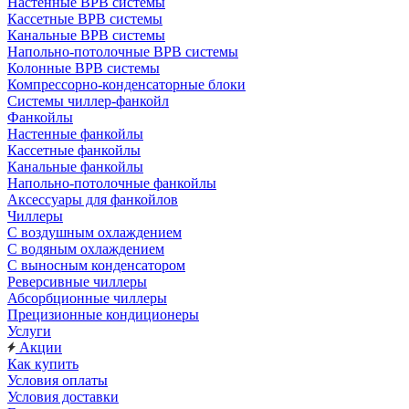
Настенные ВРВ системы
Кассетные ВРВ системы
Канальные ВРВ системы
Напольно-потолочные ВРВ системы
Колонные ВРВ системы
Компрессорно-конденсаторные блоки
Системы чиллер-фанкойл
Фанкойлы
Настенные фанкойлы
Кассетные фанкойлы
Канальные фанкойлы
Напольно-потолочные фанкойлы
Аксессуары для фанкойлов
Чиллеры
С воздушным охлаждением
С водяным охлаждением
С выносным конденсатором
Реверсивные чиллеры
Абсорбционные чиллеры
Прецизионные кондиционеры
Услуги
Акции
Как купить
Условия оплаты
Условия доставки