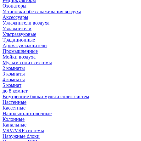
Рециркуляторы
Озонаторы
Установки обеззараживания воздуха
Аксессуары
Увлажнители воздуха
Увлажнители
Ультразвуковые
Традиционные
Арома-увлажнители
Промышленные
Мойки воздуха
Мульти сплит системы
2 комнаты
3 комнаты
4 комнаты
5 комнат
до 8 комнат
Внутренние блоки мульти сплит систем
Настенные
Кассетные
Напольно-потолочные
Колонные
Канальные
VRV/VRF системы
Наружные блоки