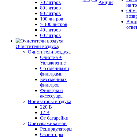
70 литров
Акции
на т
80 литров
Обме
90 литров
возв
100 литров
Вопр
> 100 литров
отве
40 литров
60 литров
Очистители воздуха
Очистители воздуха
Очистка +
Увлажнение
Cо сменными
фильтрами
Без сменных
фильтров
Фильтры и
аксессуары
Ионизаторы воздуха
220 В
12 В
От батарейки
Обеззараживатели
Рециркуляторы
Озонаторы