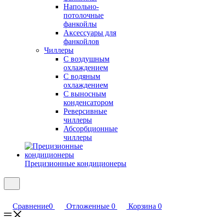
Напольно-
потолочные
фанкойлы
Аксессуары для
фанкойлов
Чиллеры
С воздушным
охлаждением
С водяным
охлаждением
С выносным
конденсатором
Реверсивные
чиллеры
Абсорбционные
чиллеры
Прецизионные кондиционеры
Сравнение
0
Отложенные
0
Корзина
0