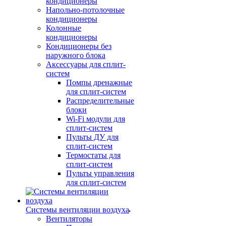
кондиционеры
Напольно-потолочные
кондиционеры
Колонные
кондиционеры
Кондиционеры без
наружного блока
Аксессуары для сплит-
систем
Помпы дренажные
для сплит-систем
Распределительные
блоки
Wi-Fi модули для
сплит-систем
Пульты ДУ для
сплит-систем
Термостаты для
сплит-систем
Пульты управления
для сплит-систем
Системы вентиляции воздуха
Вентиляторы