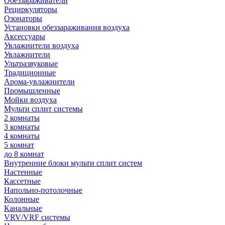
Обеззараживатели
Рециркуляторы
Озонаторы
Установки обеззараживания воздуха
Аксессуары
Увлажнители воздуха
Увлажнители
Ультразвуковые
Традиционные
Арома-увлажнители
Промышленные
Мойки воздуха
Мульти сплит системы
2 комнаты
3 комнаты
4 комнаты
5 комнат
до 8 комнат
Внутренние блоки мульти сплит систем
Настенные
Кассетные
Напольно-потолочные
Колонные
Канальные
VRV/VRF системы