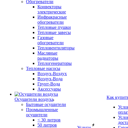
Обогреватели
Конвекторы
электрические
Инфракрасные
обогреватели
Тепловые пушки
Тепловые завесы
Газовые
обогреватели
Тепловентиляторы
Масляные
радиаторы
Теплогенераторы
Тепловые насосы
Воздух-Воздух
Воздух-Вода
Грунт-Вода
Аксессуары
Как купит
Осушители воздуха
Бытовые осушители
Усло
Промышленные
опла
осушители
Усло
< 30 литров
дост
50 литров
Услуги
Гара