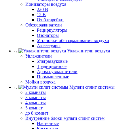
Ионизаторы воздуха
220 В
12 В
От батарейки
Обеззараживатели
Рециркуляторы
Озонаторы
Установки обеззараживания воздуха
Аксессуары
Увлажнители воздуха
Увлажнители
Ультразвуковые
Традиционные
Арома-увлажнители
Промышленные
Мойки воздуха
Мульти сплит системы
2 комнаты
3 комнаты
4 комнаты
5 комнат
до 8 комнат
Внутренние блоки мульти сплит систем
Настенные
Кассетные