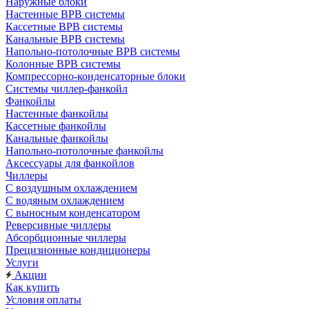
Наружные блоки
Настенные ВРВ системы
Кассетные ВРВ системы
Канальные ВРВ системы
Напольно-потолочные ВРВ системы
Колонные ВРВ системы
Компрессорно-конденсаторные блоки
Системы чиллер-фанкойл
Фанкойлы
Настенные фанкойлы
Кассетные фанкойлы
Канальные фанкойлы
Напольно-потолочные фанкойлы
Аксессуары для фанкойлов
Чиллеры
С воздушным охлаждением
С водяным охлаждением
С выносным конденсатором
Реверсивные чиллеры
Абсорбционные чиллеры
Прецизионные кондиционеры
Услуги
Акции
Как купить
Условия оплаты