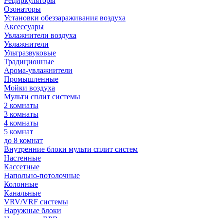
Рециркуляторы
Озонаторы
Установки обеззараживания воздуха
Аксессуары
Увлажнители воздуха
Увлажнители
Ультразвуковые
Традиционные
Арома-увлажнители
Промышленные
Мойки воздуха
Мульти сплит системы
2 комнаты
3 комнаты
4 комнаты
5 комнат
до 8 комнат
Внутренние блоки мульти сплит систем
Настенные
Кассетные
Напольно-потолочные
Колонные
Канальные
VRV/VRF системы
Наружные блоки