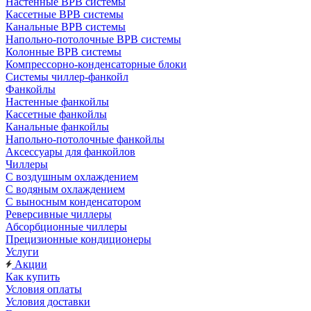
Настенные ВРВ системы
Кассетные ВРВ системы
Канальные ВРВ системы
Напольно-потолочные ВРВ системы
Колонные ВРВ системы
Компрессорно-конденсаторные блоки
Системы чиллер-фанкойл
Фанкойлы
Настенные фанкойлы
Кассетные фанкойлы
Канальные фанкойлы
Напольно-потолочные фанкойлы
Аксессуары для фанкойлов
Чиллеры
С воздушным охлаждением
С водяным охлаждением
С выносным конденсатором
Реверсивные чиллеры
Абсорбционные чиллеры
Прецизионные кондиционеры
Услуги
Акции
Как купить
Условия оплаты
Условия доставки